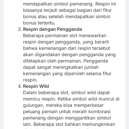
mendapatkan simbol pemenang. Respin ini
biasanya terjadi sebagai bagian dari fitur
bonus atau setelah mendapatkan simbol
bonus tertentu.
Respin dengan Pengganda
Beberapa permainan slot menawarkan
respin dengan pengganda, yang berarti
bahwa kemenangan dari respin tersebut
akan digandakan dengan pengganda yang
ditetapkan oleh permainan. Pengganda
dapat sangat meningkatkan jumlah
kemenangan yang diperoleh selama fitur
respin.
Respin Wild
Dalam beberapa slot, simbol wild dapat
memicu respin. Ketika simbol wild muncul di
gulungan, mereka bisa memperbesar
peluang pemain untuk meraih kombinasi
pemenang dengan menggantikan simbol
lain. Beberapa slot bahkan memungkinkan