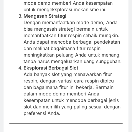
mode demo memberi Anda kesempatan
untuk mengeksplorasi mekanisme ini.
Mengasah Strategi
Dengan memanfaatkan mode demo, Anda
bisa mengasah strategi bermain untuk
memanfaatkan fitur respin sebaik mungkin.
Anda dapat mencoba berbagai pendekatan
dan melihat bagaimana fitur respin
meningkatkan peluang Anda untuk menang,
tanpa harus mengeluarkan uang sungguhan.
Eksplorasi Berbagai Slot
Ada banyak slot yang menawarkan fitur
respin, dengan variasi cara respin dipicu
dan bagaimana fitur ini bekerja. Bermain
dalam mode demo memberi Anda
kesempatan untuk mencoba berbagai jenis
slot dan memilih yang paling sesuai dengan
preferensi Anda.