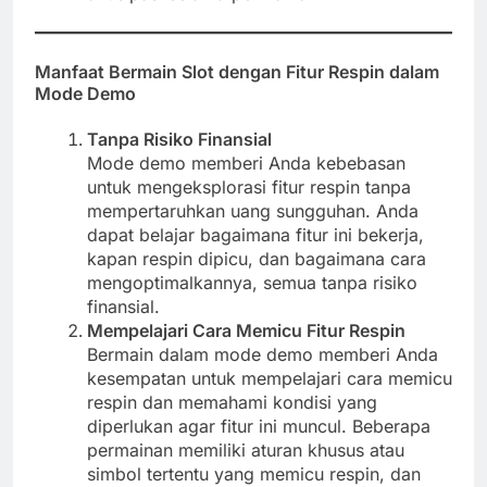
Manfaat Bermain Slot dengan Fitur Respin dalam
Mode Demo
Tanpa Risiko Finansial
Mode demo memberi Anda kebebasan
untuk mengeksplorasi fitur respin tanpa
mempertaruhkan uang sungguhan. Anda
dapat belajar bagaimana fitur ini bekerja,
kapan respin dipicu, dan bagaimana cara
mengoptimalkannya, semua tanpa risiko
finansial.
Mempelajari Cara Memicu Fitur Respin
Bermain dalam mode demo memberi Anda
kesempatan untuk mempelajari cara memicu
respin dan memahami kondisi yang
diperlukan agar fitur ini muncul. Beberapa
permainan memiliki aturan khusus atau
simbol tertentu yang memicu respin, dan