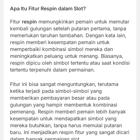
Apa Itu Fitur Respin dalam Slot?
Fitur
respin
memungkinkan pemain untuk memutar
kembali gulungan setelah putaran pertama, tanpa
memerlukan taruhan tambahan. Dengan kata lain,
respin memberi kesempatan pemain untuk
memperbaiki kombinasi simbol mereka dan
meningkatkan peluang untuk menang. Biasanya,
respin dipicu oleh simbol tertentu atau saat kondisi
tertentu terpenuhi dalam permainan.
Fitur ini bisa sangat menguntungkan, terutama
ketika terjadi pada simbol-simbol yang
memberikan pembayaran besar atau pada
gulungan yang hampir membentuk kombinasi
pemenang. Respin memberi pemain lebih banyak
kesempatan untuk mendapatkan simbol yang
mereka butuhkan, tanpa harus memulai putaran
baru. Ini menjadikan respin fitur yang sangat dicari
dalam banyak permainan slot.