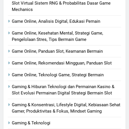
Slot Virtual Sistem RNG & Probabilitas Dasar Game
Mechanics
Game Online, Analisis Digital, Edukasi Pemain
Game Online, Kesehatan Mental, Strategi Game,
Pengelolaan Stres, Tips Bermain Game
Game Online, Panduan Slot, Keamanan Bermain
Game Online, Rekomendasi Mingguan, Panduan Slot
Game Online, Teknologi Game, Strategi Bermain
Gaming & Hiburan Teknologi dan Permainan Kasino &
Slot Evolusi Permainan Digital Strategi Bermain Slot
Gaming & Konsentrasi, Lifestyle Digital, Kebiasaan Sehat
Gamer, Produktivitas & Fokus, Mindset Gaming
Gaming & Teknologi