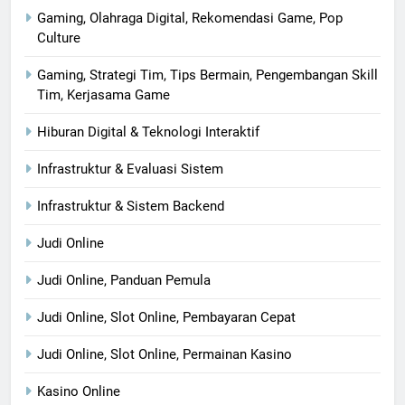
Gaming, Olahraga Digital, Rekomendasi Game, Pop
Culture
Gaming, Strategi Tim, Tips Bermain, Pengembangan Skill
Tim, Kerjasama Game
Hiburan Digital & Teknologi Interaktif
Infrastruktur & Evaluasi Sistem
Infrastruktur & Sistem Backend
Judi Online
Judi Online, Panduan Pemula
Judi Online, Slot Online, Pembayaran Cepat
Judi Online, Slot Online, Permainan Kasino
Kasino Online