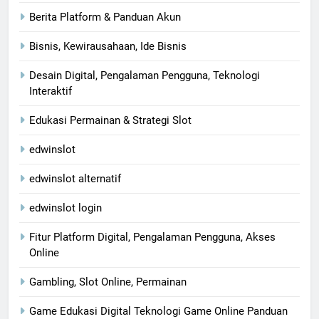
Berita Platform & Panduan Akun
Bisnis, Kewirausahaan, Ide Bisnis
Desain Digital, Pengalaman Pengguna, Teknologi
Interaktif
Edukasi Permainan & Strategi Slot
edwinslot
edwinslot alternatif
edwinslot login
Fitur Platform Digital, Pengalaman Pengguna, Akses
Online
Gambling, Slot Online, Permainan
Game Edukasi Digital Teknologi Game Online Panduan