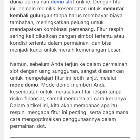
dunia permainan
demo slot
online. Dengan fitur
ini, pemain memiliki kesempatan untuk
memutar
kembali gulungan
tanpa harus membayar biaya
tambahan, meningkatkan peluang untuk
mendapatkan kombinasi pemenang. Fitur respin
sering kali dikaitkan dengan simbol tertentu atau
kondisi tertentu dalam permainan, dan bisa
menjadi kunci untuk meraih kemenangan besar.
Namun, sebelum Anda terjun ke dalam permainan
slot dengan uang sungguhan, sangat disarankan
untuk mempelajari fitur ini lebih lanjut melalui
mode demo
. Mode demo memberi Anda
kesempatan untuk merasakan fitur respin tanpa
risiko finansial, sambil mempelajari cara kerjanya.
Dalam artikel ini, kita akan membahas apa itu
respin, mengapa fitur ini penting, serta bagaimana
cara mengoptimalkan penggunaannya dalam
permainan slot.