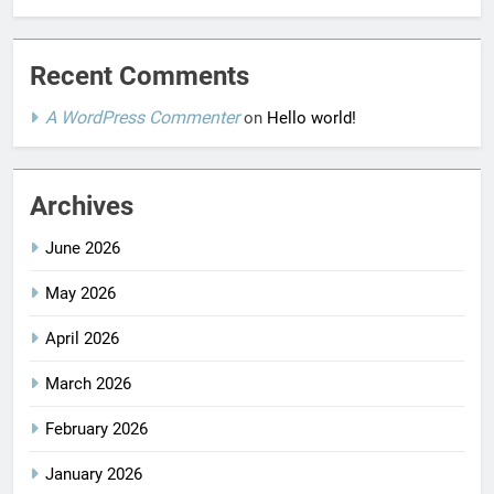
Recent Comments
A WordPress Commenter
on
Hello world!
Archives
June 2026
May 2026
April 2026
March 2026
February 2026
January 2026