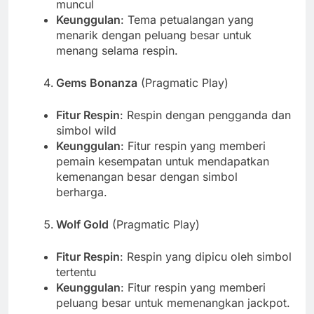
muncul
Keunggulan
: Tema petualangan yang
menarik dengan peluang besar untuk
menang selama respin.
Gems Bonanza
(Pragmatic Play)
Fitur Respin
: Respin dengan pengganda dan
simbol wild
Keunggulan
: Fitur respin yang memberi
pemain kesempatan untuk mendapatkan
kemenangan besar dengan simbol
berharga.
Wolf Gold
(Pragmatic Play)
Fitur Respin
: Respin yang dipicu oleh simbol
tertentu
Keunggulan
: Fitur respin yang memberi
peluang besar untuk memenangkan jackpot.