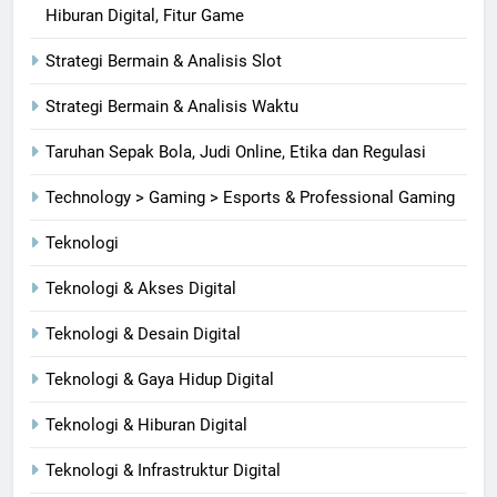
Hiburan Digital, Fitur Game
Strategi Bermain & Analisis Slot
Strategi Bermain & Analisis Waktu
Taruhan Sepak Bola, Judi Online, Etika dan Regulasi
Technology > Gaming > Esports & Professional Gaming
Teknologi
Teknologi & Akses Digital
Teknologi & Desain Digital
Teknologi & Gaya Hidup Digital
Teknologi & Hiburan Digital
Teknologi & Infrastruktur Digital