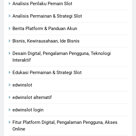
Analisis Perilaku Pemain Slot
Analisis Permainan & Strategi Slot
Berita Platform & Panduan Akun
Bisnis, Kewirausahaan, Ide Bisnis
Desain Digital, Pengalaman Pengguna, Teknologi
Interaktif
Edukasi Permainan & Strategi Slot
edwinslot
edwinslot alternatif
edwinslot login
Fitur Platform Digital, Pengalaman Pengguna, Akses
Online