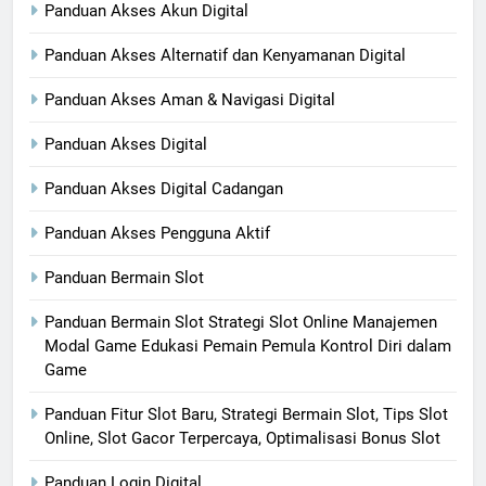
Panduan Akses Akun Digital
Panduan Akses Alternatif dan Kenyamanan Digital
Panduan Akses Aman & Navigasi Digital
Panduan Akses Digital
Panduan Akses Digital Cadangan
Panduan Akses Pengguna Aktif
Panduan Bermain Slot
Panduan Bermain Slot Strategi Slot Online Manajemen
Modal Game Edukasi Pemain Pemula Kontrol Diri dalam
Game
Panduan Fitur Slot Baru, Strategi Bermain Slot, Tips Slot
Online, Slot Gacor Terpercaya, Optimalisasi Bonus Slot
Panduan Login Digital