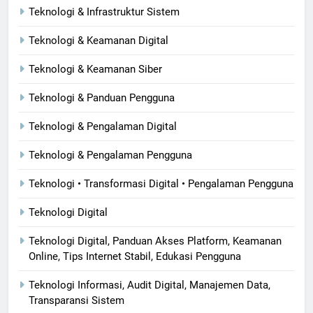
Teknologi & Infrastruktur Sistem
Teknologi & Keamanan Digital
Teknologi & Keamanan Siber
Teknologi & Panduan Pengguna
Teknologi & Pengalaman Digital
Teknologi & Pengalaman Pengguna
Teknologi • Transformasi Digital • Pengalaman Pengguna
Teknologi Digital
Teknologi Digital, Panduan Akses Platform, Keamanan
Online, Tips Internet Stabil, Edukasi Pengguna
Teknologi Informasi, Audit Digital, Manajemen Data,
Transparansi Sistem