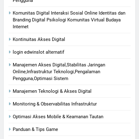
Pengguna
Komunitas Digital Interaksi Sosial Online Identitas dan
Branding Digital Psikologi Komunitas Virtual Budaya
Internet
Kontinuitas Akses Digital
login edwinslot alternatif
Manajemen Akses Digital,Stabilitas Jaringan
Online,Infrastruktur Teknologi,Pengalaman
Pengguna,Optimasi Sistem
Manajemen Teknologi & Akses Digital
Monitoring & Observabilitas Infrastruktur
Optimasi Akses Mobile & Keamanan Tautan
Panduan & Tips Game