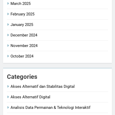
March 2025
February 2025
January 2025
December 2024
November 2024
October 2024
Categories
Akses Alternatif dan Stabilitas Digital
Akses Alternatif Digital
Analisis Data Permainan & Teknologi Interaktif