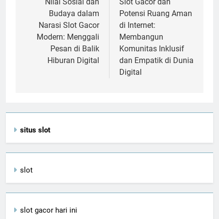
navigation
Nilai Sosial dan
Slot Gacor dan
Budaya dalam
Potensi Ruang Aman
Narasi Slot Gacor
di Internet:
Modern: Menggali
Membangun
Pesan di Balik
Komunitas Inklusif
Hiburan Digital
dan Empatik di Dunia
Digital
situs slot
slot
slot gacor hari ini