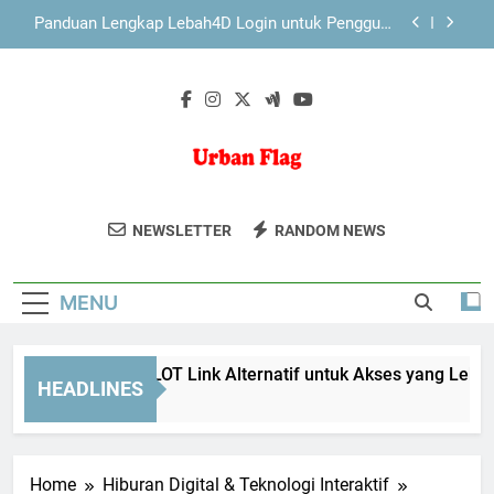
Skip
Daftar Edwinslot Lewat HP dengan Proses yang
to
Lebih Cepat dan Aman
content
Daftar Lebah4D Lewat HP dengan Langkah yang
Lebih Efisien
Panduan EDWINSLOT Link Alternatif untuk Akses
yang Lebih Lancar
Panduan Lengkap Lebah4D Login untuk Pengguna
Baru yang Ingin Akses Lebih Aman dan Terarah
Urban Flag
Dukung Gerakan Sosial Dan Lingkungan
Daftar Edwinslot Lewat HP dengan Proses yang
NEWSLETTER
RANDOM NEWS
Lebih Cepat dan Aman
Bersama Urban Flag. Untuk Perubahan
Daftar Lebah4D Lewat HP dengan Langkah yang
Positif Di Sekitar Kita.
Lebih Efisien
MENU
nduan EDWINSLOT Link Alternatif untuk Akses yang Lebih La
HEADLINES
Month Ago
Home
Hiburan Digital & Teknologi Interaktif