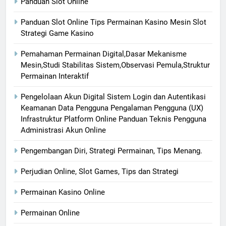
Panduan Slot Online
Panduan Slot Online Tips Permainan Kasino Mesin Slot
Strategi Game Kasino
Pemahaman Permainan Digital,Dasar Mekanisme
Mesin,Studi Stabilitas Sistem,Observasi Pemula,Struktur
Permainan Interaktif
Pengelolaan Akun Digital Sistem Login dan Autentikasi
Keamanan Data Pengguna Pengalaman Pengguna (UX)
Infrastruktur Platform Online Panduan Teknis Pengguna
Administrasi Akun Online
Pengembangan Diri, Strategi Permainan, Tips Menang.
Perjudian Online, Slot Games, Tips dan Strategi
Permainan Kasino Online
Permainan Online