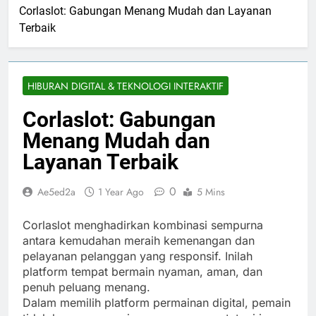
Corlaslot: Gabungan Menang Mudah dan Layanan
Terbaik
HIBURAN DIGITAL & TEKNOLOGI INTERAKTIF
Corlaslot: Gabungan
Menang Mudah dan
Layanan Terbaik
0
Ae5ed2a
1 Year Ago
5 Mins
Corlaslot menghadirkan kombinasi sempurna
antara kemudahan meraih kemenangan dan
pelayanan pelanggan yang responsif. Inilah
platform tempat bermain nyaman, aman, dan
penuh peluang menang.
Dalam memilih platform permainan digital, pemain