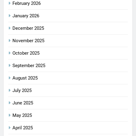
February 2026
January 2026
December 2025
November 2025
October 2025
September 2025
August 2025
July 2025
June 2025
May 2025
April 2025