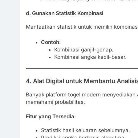
d. Gunakan Statistik Kombinasi
Manfaatkan statistik untuk memilih kombinasi
Contoh:
Kombinasi ganjil-genap.
Kombinasi angka kecil-besar.
4. Alat Digital untuk Membantu Analisi
Banyak platform togel modern menyediakan a
memahami probabilitas.
Fitur yang Tersedia:
Statistik hasil keluaran sebelumnya.
Prediksi angka berbasis algoritma.