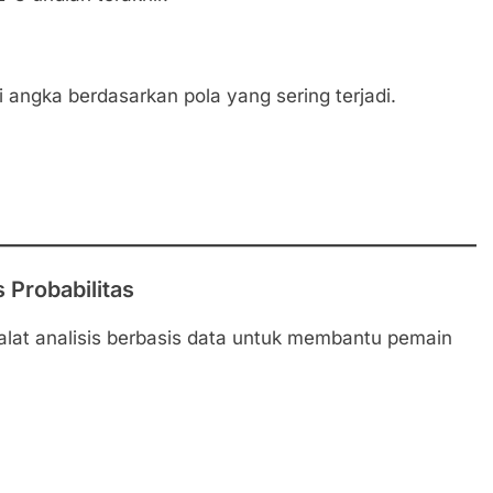
 angka berdasarkan pola yang sering terjadi.
s Probabilitas
lat analisis berbasis data untuk membantu pemain