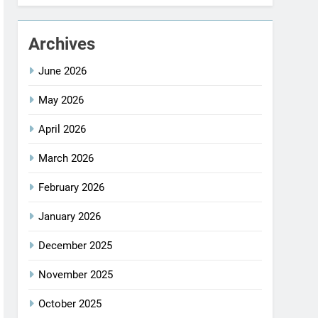
Archives
June 2026
May 2026
April 2026
March 2026
February 2026
January 2026
December 2025
November 2025
October 2025