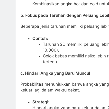
Kombinasikan angka hot dan cold untu
b. Fokus pada Taruhan dengan Peluang Lebi
Beberapa jenis taruhan memiliki peluang lebi
Contoh:
Taruhan 2D memiliki peluang lebi
10.000).
Colok bebas memiliki risiko lebi
tertentu.
c. Hindari Angka yang Baru Muncul
Probabilitas menunjukkan bahwa angka yang b
keluar lagi dalam waktu dekat.
Strategi:
Hindari angka yang baru keluar dalam 2