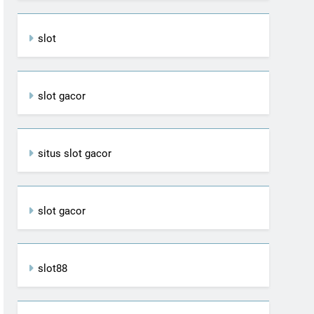
slot
slot gacor
situs slot gacor
slot gacor
slot88