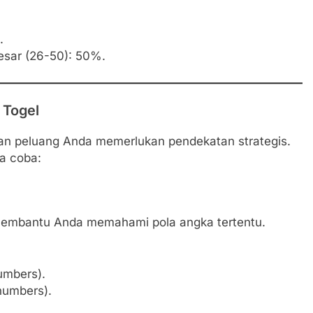
.
besar (26-50): 50%.
 Togel
an peluang Anda memerlukan pendekatan strategis.
a coba:
membantu Anda memahami pola angka tertentu.
umbers).
numbers).