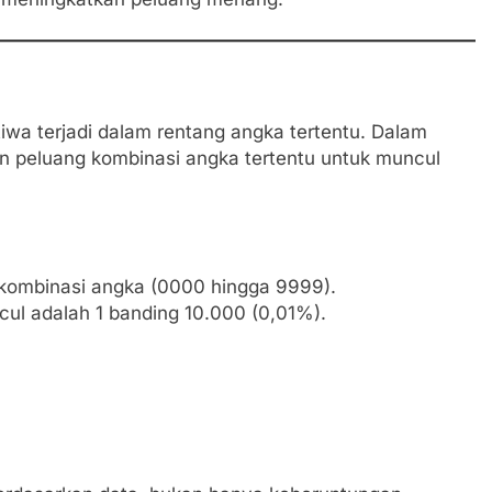
tiwa terjadi dalam rentang angka tertentu. Dalam
n peluang kombinasi angka tertentu untuk muncul
kombinasi angka (0000 hingga 9999).
cul adalah 1 banding 10.000 (0,01%).