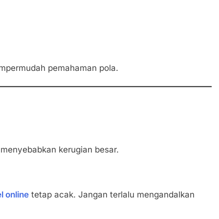
empermudah pemahaman pola.
 menyebabkan kerugian besar.
l online
tetap acak. Jangan terlalu mengandalkan