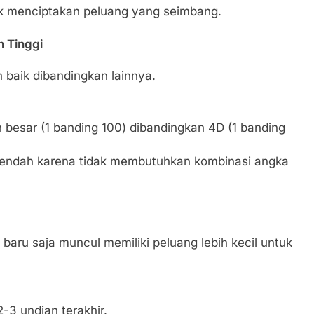
k menciptakan peluang yang seimbang.
h Tinggi
h baik dibandingkan lainnya.
h besar (1 banding 100) dibandingkan 4D (1 banding
h rendah karena tidak membutuhkan kombinasi angka
aru saja muncul memiliki peluang lebih kecil untuk
-3 undian terakhir.