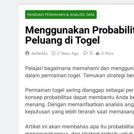
PANDUAN PERMAINAN & ANALISIS DATA
Menggunakan Probabili
Peluang di Togel
0
Ae5ed2a
2 Years Ago
6 Mins
Pelajari bagaimana memahami dan mengguna
dalam permainan togel. Temukan strategi ber
Permainan togel sering dianggap sebagai 
konsep probabilitas dapat membantu Anda b
menang. Dengan memanfaatkan analisis angk
keputusan yang lebih terarah saat memasang
Artikel ini akan membahas apa itu probabilit
menggunakannya, dan strategi terbaik untu