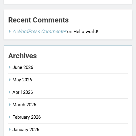
Recent Comments
A WordPress Commenter
on
Hello world!
Archives
June 2026
May 2026
April 2026
March 2026
February 2026
January 2026