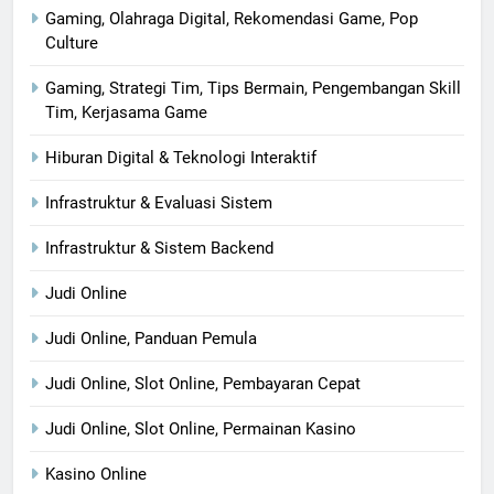
Gaming, Olahraga Digital, Rekomendasi Game, Pop
Culture
Gaming, Strategi Tim, Tips Bermain, Pengembangan Skill
Tim, Kerjasama Game
Hiburan Digital & Teknologi Interaktif
Infrastruktur & Evaluasi Sistem
Infrastruktur & Sistem Backend
Judi Online
Judi Online, Panduan Pemula
Judi Online, Slot Online, Pembayaran Cepat
Judi Online, Slot Online, Permainan Kasino
Kasino Online