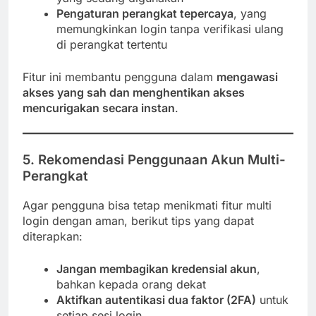
Pengaturan perangkat tepercaya
, yang
memungkinkan login tanpa verifikasi ulang
di perangkat tertentu
Fitur ini membantu pengguna dalam
mengawasi
akses yang sah dan menghentikan akses
mencurigakan secara instan
.
5. Rekomendasi Penggunaan Akun Multi-
Perangkat
Agar pengguna bisa tetap menikmati fitur multi
login dengan aman, berikut tips yang dapat
diterapkan:
Jangan membagikan kredensial akun
,
bahkan kepada orang dekat
Aktifkan autentikasi dua faktor (2FA)
untuk
setiap sesi login