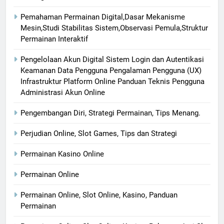
Pemahaman Permainan Digital,Dasar Mekanisme
Mesin,Studi Stabilitas Sistem,Observasi Pemula,Struktur
Permainan Interaktif
Pengelolaan Akun Digital Sistem Login dan Autentikasi
Keamanan Data Pengguna Pengalaman Pengguna (UX)
Infrastruktur Platform Online Panduan Teknis Pengguna
Administrasi Akun Online
Pengembangan Diri, Strategi Permainan, Tips Menang.
Perjudian Online, Slot Games, Tips dan Strategi
Permainan Kasino Online
Permainan Online
Permainan Online, Slot Online, Kasino, Panduan
Permainan