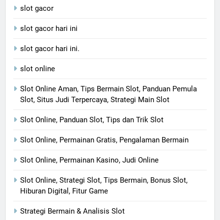
slot gacor
slot gacor hari ini
slot gacor hari ini.
slot online
Slot Online Aman, Tips Bermain Slot, Panduan Pemula
Slot, Situs Judi Terpercaya, Strategi Main Slot
Slot Online, Panduan Slot, Tips dan Trik Slot
Slot Online, Permainan Gratis, Pengalaman Bermain
Slot Online, Permainan Kasino, Judi Online
Slot Online, Strategi Slot, Tips Bermain, Bonus Slot,
Hiburan Digital, Fitur Game
Strategi Bermain & Analisis Slot