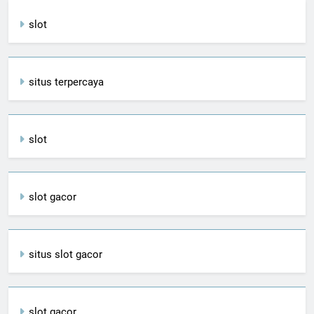
slot
situs terpercaya
slot
slot gacor
situs slot gacor
slot gacor