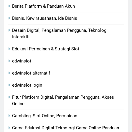
Berita Platform & Panduan Akun
Bisnis, Kewirausahaan, Ide Bisnis
Desain Digital, Pengalaman Pengguna, Teknologi
Interaktif
Edukasi Permainan & Strategi Slot
edwinslot
edwinslot alternatif
edwinslot login
Fitur Platform Digital, Pengalaman Pengguna, Akses
Online
Gambling, Slot Online, Permainan
Game Edukasi Digital Teknologi Game Online Panduan