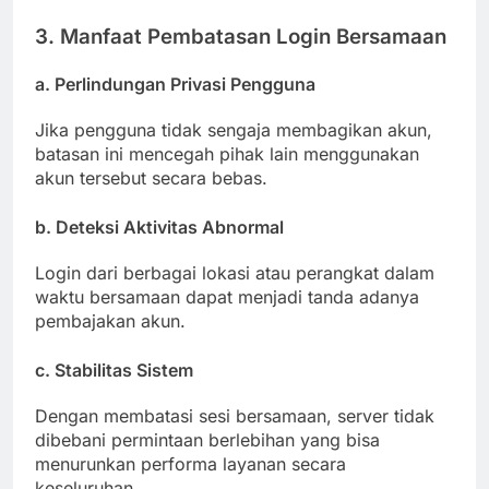
3. Manfaat Pembatasan Login Bersamaan
a.
Perlindungan Privasi Pengguna
Jika pengguna tidak sengaja membagikan akun,
batasan ini mencegah pihak lain menggunakan
akun tersebut secara bebas.
b.
Deteksi Aktivitas Abnormal
Login dari berbagai lokasi atau perangkat dalam
waktu bersamaan dapat menjadi tanda adanya
pembajakan akun.
c.
Stabilitas Sistem
Dengan membatasi sesi bersamaan, server tidak
dibebani permintaan berlebihan yang bisa
menurunkan performa layanan secara
keseluruhan.