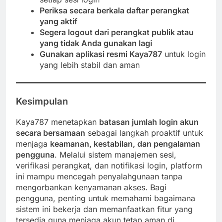
Periksa secara berkala daftar perangkat
yang aktif
Segera logout dari perangkat publik atau
yang tidak Anda gunakan lagi
Gunakan aplikasi resmi Kaya787
untuk login
yang lebih stabil dan aman
Kesimpulan
Kaya787 menetapkan
batasan jumlah login akun
secara bersamaan
sebagai langkah proaktif untuk
menjaga
keamanan, kestabilan, dan pengalaman
pengguna
. Melalui sistem manajemen sesi,
verifikasi perangkat, dan notifikasi login, platform
ini mampu mencegah penyalahgunaan tanpa
mengorbankan kenyamanan akses. Bagi
pengguna, penting untuk memahami bagaimana
sistem ini bekerja dan memanfaatkan fitur yang
tersedia guna menjaga akun tetap aman di