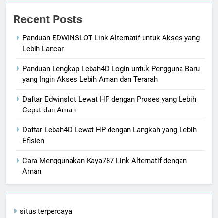
Recent Posts
Panduan EDWINSLOT Link Alternatif untuk Akses yang
Lebih Lancar
Panduan Lengkap Lebah4D Login untuk Pengguna Baru
yang Ingin Akses Lebih Aman dan Terarah
Daftar Edwinslot Lewat HP dengan Proses yang Lebih
Cepat dan Aman
Daftar Lebah4D Lewat HP dengan Langkah yang Lebih
Efisien
Cara Menggunakan Kaya787 Link Alternatif dengan
Aman
situs terpercaya