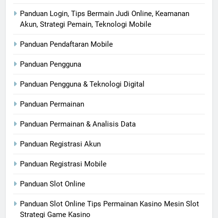
Panduan Login, Tips Bermain Judi Online, Keamanan
Akun, Strategi Pemain, Teknologi Mobile
Panduan Pendaftaran Mobile
Panduan Pengguna
Panduan Pengguna & Teknologi Digital
Panduan Permainan
Panduan Permainan & Analisis Data
Panduan Registrasi Akun
Panduan Registrasi Mobile
Panduan Slot Online
Panduan Slot Online Tips Permainan Kasino Mesin Slot
Strategi Game Kasino