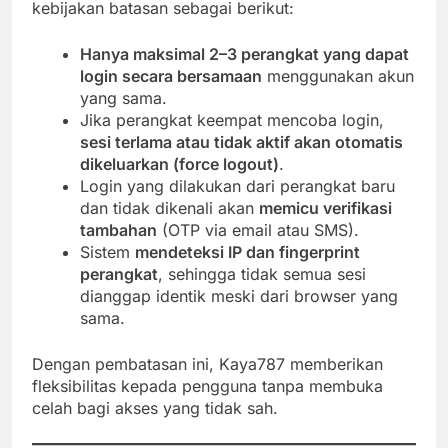
kebijakan batasan sebagai berikut:
Hanya maksimal 2–3 perangkat yang dapat
login secara bersamaan
menggunakan akun
yang sama.
Jika perangkat keempat mencoba login,
sesi terlama atau tidak aktif akan otomatis
dikeluarkan (force logout)
.
Login yang dilakukan dari perangkat baru
dan tidak dikenali akan
memicu verifikasi
tambahan
(OTP via email atau SMS).
Sistem
mendeteksi IP dan fingerprint
perangkat
, sehingga tidak semua sesi
dianggap identik meski dari browser yang
sama.
Dengan pembatasan ini, Kaya787 memberikan
fleksibilitas kepada pengguna tanpa membuka
celah bagi akses yang tidak sah.