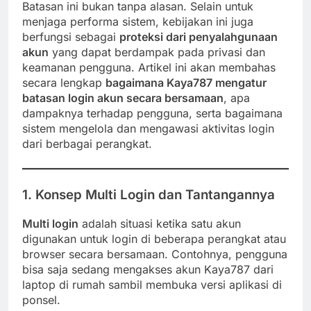
Batasan ini bukan tanpa alasan. Selain untuk
menjaga performa sistem, kebijakan ini juga
berfungsi sebagai
proteksi dari penyalahgunaan
akun
yang dapat berdampak pada privasi dan
keamanan pengguna. Artikel ini akan membahas
secara lengkap
bagaimana Kaya787 mengatur
batasan login akun secara bersamaan
, apa
dampaknya terhadap pengguna, serta bagaimana
sistem mengelola dan mengawasi aktivitas login
dari berbagai perangkat.
1. Konsep Multi Login dan Tantangannya
Multi login
adalah situasi ketika satu akun
digunakan untuk login di beberapa perangkat atau
browser secara bersamaan. Contohnya, pengguna
bisa saja sedang mengakses akun Kaya787 dari
laptop di rumah sambil membuka versi aplikasi di
ponsel.