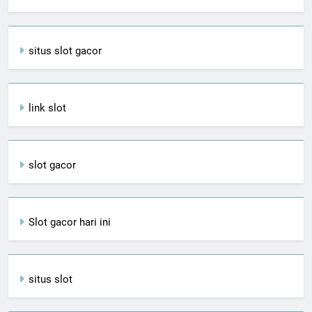
situs slot gacor
link slot
slot gacor
Slot gacor hari ini
situs slot