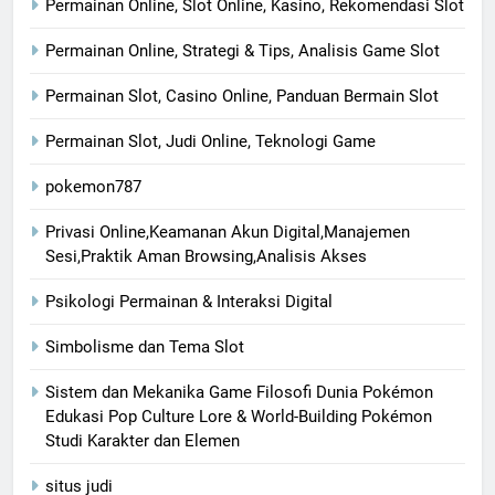
Permainan Online, Slot Online, Kasino, Rekomendasi Slot
Permainan Online, Strategi & Tips, Analisis Game Slot
Permainan Slot, Casino Online, Panduan Bermain Slot
Permainan Slot, Judi Online, Teknologi Game
pokemon787
Privasi Online,Keamanan Akun Digital,Manajemen
Sesi,Praktik Aman Browsing,Analisis Akses
Psikologi Permainan & Interaksi Digital
Simbolisme dan Tema Slot
Sistem dan Mekanika Game Filosofi Dunia Pokémon
Edukasi Pop Culture Lore & World-Building Pokémon
Studi Karakter dan Elemen
situs judi