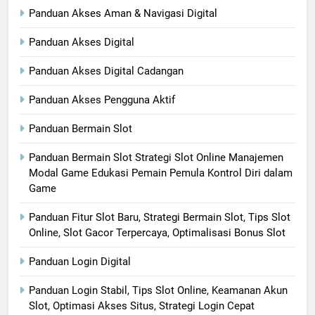
Panduan Akses Aman & Navigasi Digital
Panduan Akses Digital
Panduan Akses Digital Cadangan
Panduan Akses Pengguna Aktif
Panduan Bermain Slot
Panduan Bermain Slot Strategi Slot Online Manajemen
Modal Game Edukasi Pemain Pemula Kontrol Diri dalam
Game
Panduan Fitur Slot Baru, Strategi Bermain Slot, Tips Slot
Online, Slot Gacor Terpercaya, Optimalisasi Bonus Slot
Panduan Login Digital
Panduan Login Stabil, Tips Slot Online, Keamanan Akun
Slot, Optimasi Akses Situs, Strategi Login Cepat