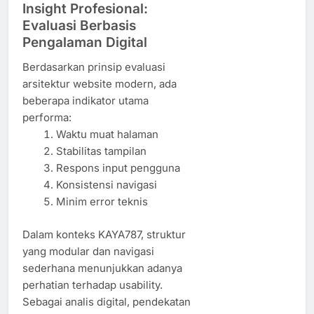
Insight Profesional:
Evaluasi Berbasis
Pengalaman Digital
Berdasarkan prinsip evaluasi
arsitektur website modern, ada
beberapa indikator utama
performa:
Waktu muat halaman
Stabilitas tampilan
Respons input pengguna
Konsistensi navigasi
Minim error teknis
Dalam konteks KAYA787, struktur
yang modular dan navigasi
sederhana menunjukkan adanya
perhatian terhadap usability.
Sebagai analis digital, pendekatan