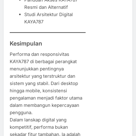
Resmi dan Alternatif
Studi Arsitektur Digital
KAYA787
Kesimpulan
Performa dan responsivitas
KAYA787 di berbagai perangkat
menunjukkan pentingnya
arsitektur yang terstruktur dan
sistem yang stabil. Dari desktop
hingga mobile, konsistensi
pengalaman menjadi faktor utama
dalam membangun kepercayaan
pengguna.
Dalam lanskap digital yang
kompetitif, performa bukan
sekadar fitur tambahan. Ia adalah