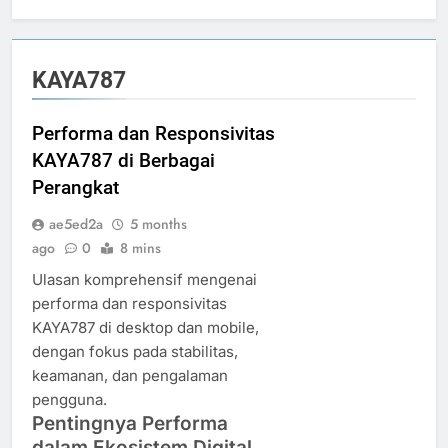
KAYA787
Performa dan Responsivitas
KAYA787 di Berbagai
Perangkat
ae5ed2a
5 months
ago
0
8 mins
Ulasan komprehensif mengenai
performa dan responsivitas
KAYA787 di desktop dan mobile,
dengan fokus pada stabilitas,
keamanan, dan pengalaman
pengguna.
Pentingnya Performa
dalam Ekosistem Digital