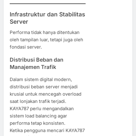
Infrastruktur dan Stabilitas
Server
Performa tidak hanya ditentukan
oleh tampilan luar, tetapi juga oleh
fondasi server.
Distribusi Beban dan
Manajemen Trafik
Dalam sistem digital modern,
distribusi beban server menjadi
krusial untuk mencegah overload
saat lonjakan trafik terjadi.
KAYA787 perlu mengandalkan
sistem load balancing agar
performa tetap konsisten.
Ketika pengguna mencari KAYA787