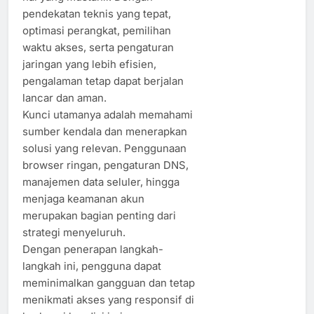
pendekatan teknis yang tepat,
optimasi perangkat, pemilihan
waktu akses, serta pengaturan
jaringan yang lebih efisien,
pengalaman tetap dapat berjalan
lancar dan aman.
Kunci utamanya adalah memahami
sumber kendala dan menerapkan
solusi yang relevan. Penggunaan
browser ringan, pengaturan DNS,
manajemen data seluler, hingga
menjaga keamanan akun
merupakan bagian penting dari
strategi menyeluruh.
Dengan penerapan langkah-
langkah ini, pengguna dapat
meminimalkan gangguan dan tetap
menikmati akses yang responsif di