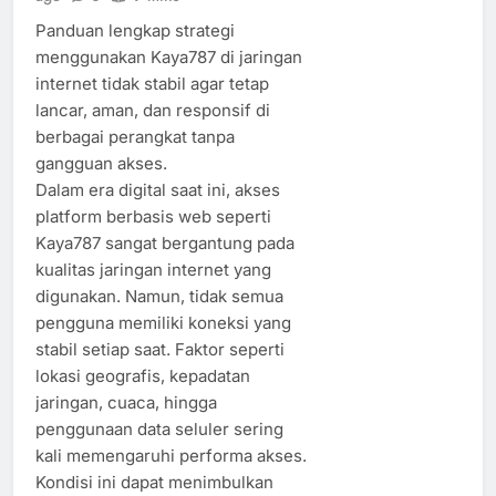
Panduan lengkap strategi
menggunakan Kaya787 di jaringan
internet tidak stabil agar tetap
lancar, aman, dan responsif di
berbagai perangkat tanpa
gangguan akses.
Dalam era digital saat ini, akses
platform berbasis web seperti
Kaya787 sangat bergantung pada
kualitas jaringan internet yang
digunakan. Namun, tidak semua
pengguna memiliki koneksi yang
stabil setiap saat. Faktor seperti
lokasi geografis, kepadatan
jaringan, cuaca, hingga
penggunaan data seluler sering
kali memengaruhi performa akses.
Kondisi ini dapat menimbulkan