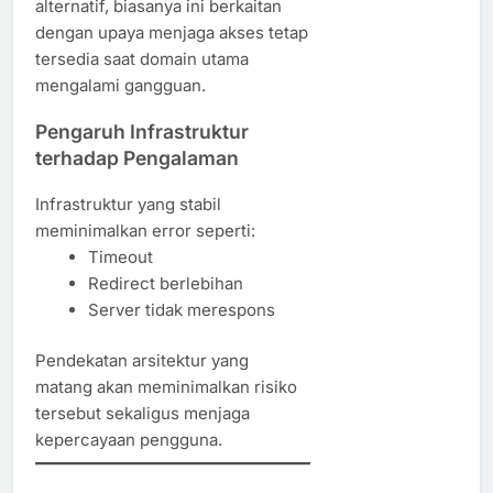
alternatif, biasanya ini berkaitan
dengan upaya menjaga akses tetap
tersedia saat domain utama
mengalami gangguan.
Pengaruh Infrastruktur
terhadap Pengalaman
Infrastruktur yang stabil
meminimalkan error seperti:
Timeout
Redirect berlebihan
Server tidak merespons
Pendekatan arsitektur yang
matang akan meminimalkan risiko
tersebut sekaligus menjaga
kepercayaan pengguna.