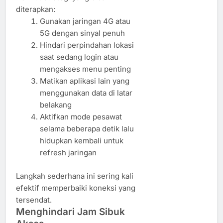
diterapkan:
Gunakan jaringan 4G atau
5G dengan sinyal penuh
Hindari perpindahan lokasi
saat sedang login atau
mengakses menu penting
Matikan aplikasi lain yang
menggunakan data di latar
belakang
Aktifkan mode pesawat
selama beberapa detik lalu
hidupkan kembali untuk
refresh jaringan
Langkah sederhana ini sering kali
efektif memperbaiki koneksi yang
tersendat.
Menghindari Jam Sibuk