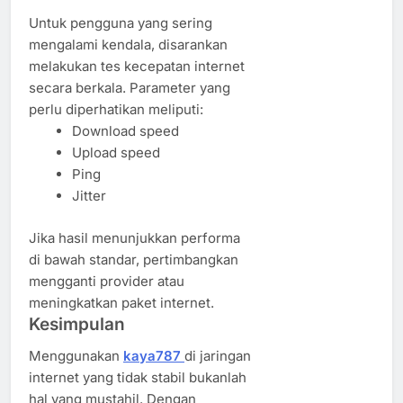
Untuk pengguna yang sering
mengalami kendala, disarankan
melakukan tes kecepatan internet
secara berkala. Parameter yang
perlu diperhatikan meliputi:
Download speed
Upload speed
Ping
Jitter
Jika hasil menunjukkan performa
di bawah standar, pertimbangkan
mengganti provider atau
meningkatkan paket internet.
Kesimpulan
Menggunakan
kaya787
di jaringan
internet yang tidak stabil bukanlah
hal yang mustahil. Dengan