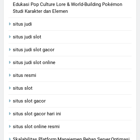
Edukasi Pop Culture Lore & World-Building Pokémon
Studi Karakter dan Elemen
situs judi
situs judi slot
situs judi slot gacor
situs judi slot online
situs resmi
situs slot
situs slot gacor
situs slot gacor hari ini
situs slot online resmi
Skalabilitas Platform,Manajemen Beban Server,Optimasi