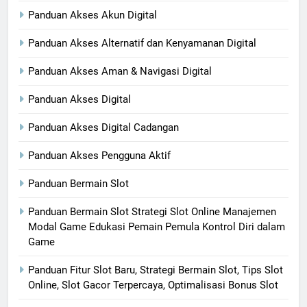
Panduan Akses Akun Digital
Panduan Akses Alternatif dan Kenyamanan Digital
Panduan Akses Aman & Navigasi Digital
Panduan Akses Digital
Panduan Akses Digital Cadangan
Panduan Akses Pengguna Aktif
Panduan Bermain Slot
Panduan Bermain Slot Strategi Slot Online Manajemen
Modal Game Edukasi Pemain Pemula Kontrol Diri dalam
Game
Panduan Fitur Slot Baru, Strategi Bermain Slot, Tips Slot
Online, Slot Gacor Terpercaya, Optimalisasi Bonus Slot