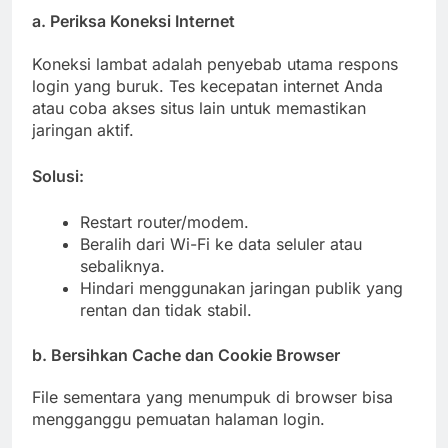
a.
Periksa Koneksi Internet
Koneksi lambat adalah penyebab utama respons
login yang buruk. Tes kecepatan internet Anda
atau coba akses situs lain untuk memastikan
jaringan aktif.
Solusi:
Restart router/modem.
Beralih dari Wi-Fi ke data seluler atau
sebaliknya.
Hindari menggunakan jaringan publik yang
rentan dan tidak stabil.
b.
Bersihkan Cache dan Cookie Browser
File sementara yang menumpuk di browser bisa
mengganggu pemuatan halaman login.