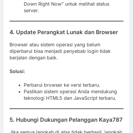
Down Right Now” untuk melihat status
server.
4.
Update Perangkat Lunak dan Browser
Browser atau sistem operasi yang belum
diperbarui bisa menjadi penyebab login tidak
berjalan dengan baik.
Solusi:
Perbarui browser ke versi terbaru.
Pastikan sistem operasi Anda mendukung
teknologi HTML5 dan JavaScript terbaru.
5.
Hubungi Dukungan Pelanggan Kaya787
Jika semua langkah di atas tidak berhasil, langkah