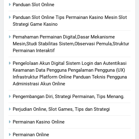
Panduan Slot Online
Panduan Slot Online Tips Permainan Kasino Mesin Slot
Strategi Game Kasino
Pemahaman Permainan Digital,Dasar Mekanisme
Mesin,Studi Stabilitas Sistem,Observasi Pemula,Struktur
Permainan Interaktif
Pengelolaan Akun Digital Sistem Login dan Autentikasi
Keamanan Data Pengguna Pengalaman Pengguna (UX)
Infrastruktur Platform Online Panduan Teknis Pengguna
Administrasi Akun Online
Pengembangan Diri, Strategi Permainan, Tips Menang.
Perjudian Online, Slot Games, Tips dan Strategi
Permainan Kasino Online
Permainan Online