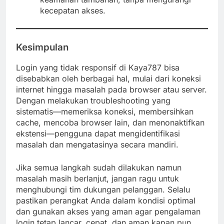
kecepatan akses.
Kesimpulan
Login yang tidak responsif di Kaya787 bisa
disebabkan oleh berbagai hal, mulai dari koneksi
internet hingga masalah pada browser atau server.
Dengan melakukan troubleshooting yang
sistematis—memeriksa koneksi, membersihkan
cache, mencoba browser lain, dan menonaktifkan
ekstensi—pengguna dapat mengidentifikasi
masalah dan mengatasinya secara mandiri.
Jika semua langkah sudah dilakukan namun
masalah masih berlanjut, jangan ragu untuk
menghubungi tim dukungan pelanggan. Selalu
pastikan perangkat Anda dalam kondisi optimal
dan gunakan akses yang aman agar pengalaman
login tetap lancar, cepat, dan aman kapan pun