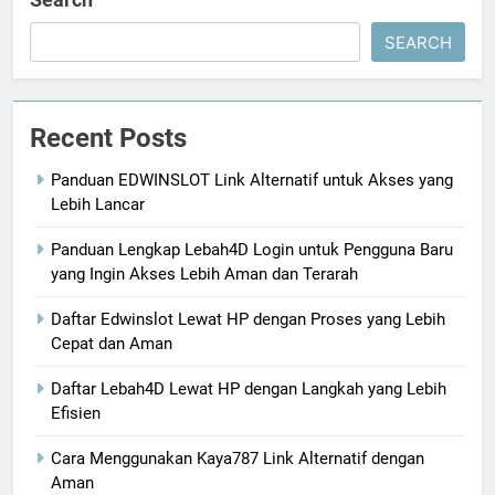
SEARCH
Recent Posts
Panduan EDWINSLOT Link Alternatif untuk Akses yang
Lebih Lancar
Panduan Lengkap Lebah4D Login untuk Pengguna Baru
yang Ingin Akses Lebih Aman dan Terarah
Daftar Edwinslot Lewat HP dengan Proses yang Lebih
Cepat dan Aman
Daftar Lebah4D Lewat HP dengan Langkah yang Lebih
Efisien
Cara Menggunakan Kaya787 Link Alternatif dengan
Aman