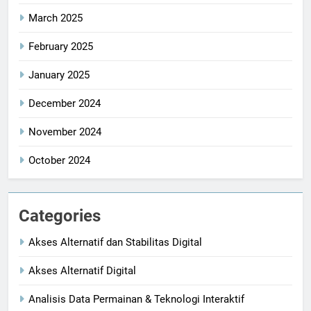
March 2025
February 2025
January 2025
December 2024
November 2024
October 2024
Categories
Akses Alternatif dan Stabilitas Digital
Akses Alternatif Digital
Analisis Data Permainan & Teknologi Interaktif