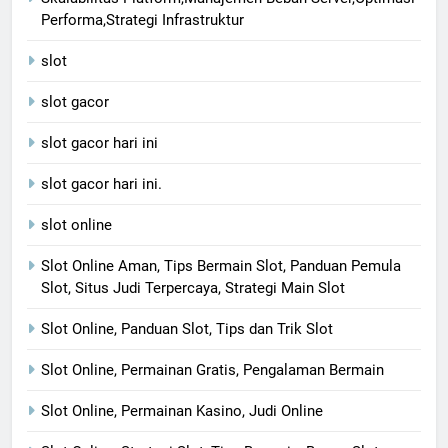
Performa,Strategi Infrastruktur
slot
slot gacor
slot gacor hari ini
slot gacor hari ini.
slot online
Slot Online Aman, Tips Bermain Slot, Panduan Pemula
Slot, Situs Judi Terpercaya, Strategi Main Slot
Slot Online, Panduan Slot, Tips dan Trik Slot
Slot Online, Permainan Gratis, Pengalaman Bermain
Slot Online, Permainan Kasino, Judi Online