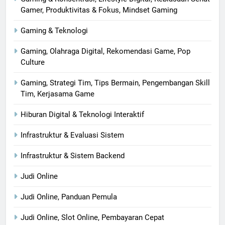
Gamer, Produktivitas & Fokus, Mindset Gaming
Gaming & Teknologi
Gaming, Olahraga Digital, Rekomendasi Game, Pop
Culture
Gaming, Strategi Tim, Tips Bermain, Pengembangan Skill
Tim, Kerjasama Game
Hiburan Digital & Teknologi Interaktif
Infrastruktur & Evaluasi Sistem
Infrastruktur & Sistem Backend
Judi Online
Judi Online, Panduan Pemula
Judi Online, Slot Online, Pembayaran Cepat