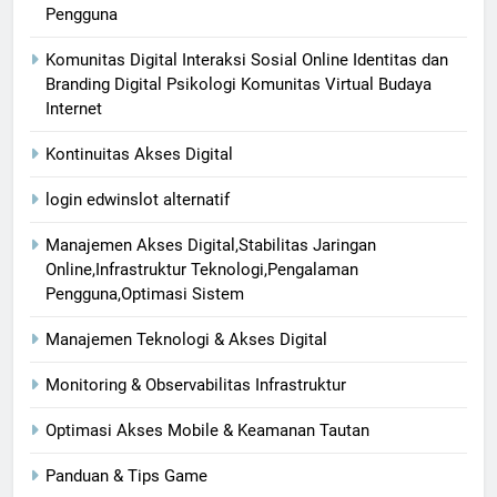
Pengguna
Komunitas Digital Interaksi Sosial Online Identitas dan
Branding Digital Psikologi Komunitas Virtual Budaya
Internet
Kontinuitas Akses Digital
login edwinslot alternatif
Manajemen Akses Digital,Stabilitas Jaringan
Online,Infrastruktur Teknologi,Pengalaman
Pengguna,Optimasi Sistem
Manajemen Teknologi & Akses Digital
Monitoring & Observabilitas Infrastruktur
Optimasi Akses Mobile & Keamanan Tautan
Panduan & Tips Game