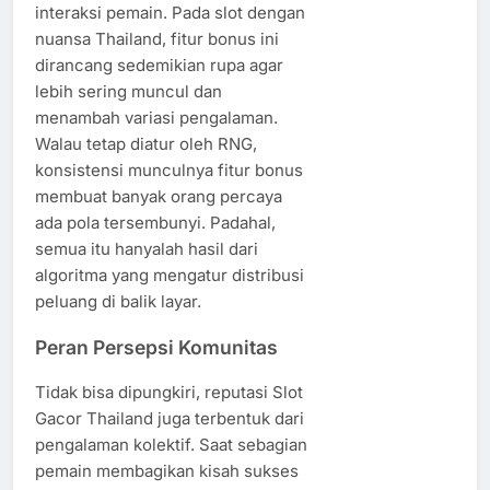
interaksi pemain. Pada slot dengan
nuansa Thailand, fitur bonus ini
dirancang sedemikian rupa agar
lebih sering muncul dan
menambah variasi pengalaman.
Walau tetap diatur oleh RNG,
konsistensi munculnya fitur bonus
membuat banyak orang percaya
ada pola tersembunyi. Padahal,
semua itu hanyalah hasil dari
algoritma yang mengatur distribusi
peluang di balik layar.
Peran Persepsi Komunitas
Tidak bisa dipungkiri, reputasi Slot
Gacor Thailand juga terbentuk dari
pengalaman kolektif. Saat sebagian
pemain membagikan kisah sukses