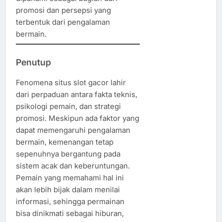
promosi dan persepsi yang
terbentuk dari pengalaman
bermain.
Penutup
Fenomena situs slot gacor lahir
dari perpaduan antara fakta teknis,
psikologi pemain, dan strategi
promosi. Meskipun ada faktor yang
dapat memengaruhi pengalaman
bermain, kemenangan tetap
sepenuhnya bergantung pada
sistem acak dan keberuntungan.
Pemain yang memahami hal ini
akan lebih bijak dalam menilai
informasi, sehingga permainan
bisa dinikmati sebagai hiburan,