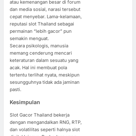
atau kemenangan besar di forum
dan media sosial, narasi tersebut
cepat menyebar. Lama-kelamaan,
reputasi slot Thailand sebagai
permainan “lebih gacor” pun
semakin menguat.
Secara psikologis, manusia
memang cenderung mencari
keteraturan dalam sesuatu yang
acak. Hal ini membuat pola
tertentu terlihat nyata, meskipun
sesungguhnya tidak ada jaminan
pasti.
Kesimpulan
Slot Gacor Thailand bekerja
dengan mengandalkan RNG, RTP,
dan volatilitas seperti halnya slot