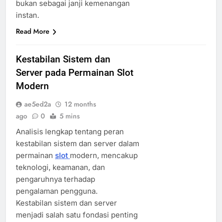
bukan sebagai janji kemenangan
instan.
Read More
Kestabilan Sistem dan
Server pada Permainan Slot
Modern
ae5ed2a
12 months
ago
0
5 mins
Analisis lengkap tentang peran
kestabilan sistem dan server dalam
permainan
slot
modern, mencakup
teknologi, keamanan, dan
pengaruhnya terhadap
pengalaman pengguna.
Kestabilan sistem dan server
menjadi salah satu fondasi penting