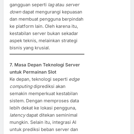
gangguan seperti
lag
atau
server
down
dapat mengurangi kepuasan
dan membuat pengguna berpindah
ke platform lain. Oleh karena itu,
kestabilan server bukan sekadar
aspek teknis, melainkan strategi
bisnis yang krusial.
7. Masa Depan Teknologi Server
untuk Permainan Slot
Ke depan, teknologi seperti
edge
computing
diprediksi akan
semakin memperkuat kestabilan
sistem. Dengan memproses data
lebih dekat ke lokasi pengguna,
latency
dapat ditekan seminimal
mungkin. Selain itu, integrasi AI
untuk prediksi beban server dan