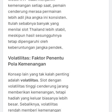
kemenangan setiap saat, pemain
cenderung merasa permainan
lebih adil jika angka ini konsisten.
Itulah sebabnya banyak yang
menilai slot Thailand lebih stabil,
meskipun hasil sesungguhnya
tetap dipengaruhi oleh
keberuntungan jangka pendek.
Volatilitas: Faktor Penentu
Pola Kemenangan
Konsep lain yang tak kalah penting
adalah
volatilitas
. Slot dengan
volatilitas tinggi cenderung jarang
memberikan kemenangan, tetapi
hadiah yang keluar biasanya lebih
besar. Sebaliknya, volatilitas
rendah memberi kemenangan