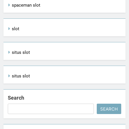
spaceman slot
slot
situs slot
situs slot
Search
SEARCH