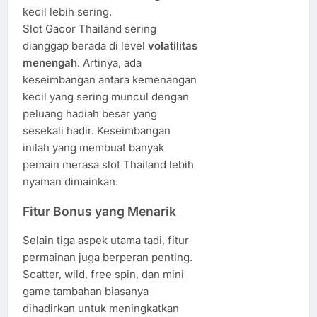
kecil lebih sering.
Slot Gacor Thailand sering
dianggap berada di level
volatilitas
menengah
. Artinya, ada
keseimbangan antara kemenangan
kecil yang sering muncul dengan
peluang hadiah besar yang
sesekali hadir. Keseimbangan
inilah yang membuat banyak
pemain merasa slot Thailand lebih
nyaman dimainkan.
Fitur Bonus yang Menarik
Selain tiga aspek utama tadi, fitur
permainan juga berperan penting.
Scatter, wild, free spin, dan mini
game tambahan biasanya
dihadirkan untuk meningkatkan