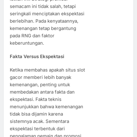
semacam ini tidak salah, tetapi
seringkali menciptakan ekspektasi
berlebihan. Pada kenyataannya,
kemenangan tetap bergantung
pada RNG dan faktor
keberuntungan.
Fakta Versus Ekspektasi
Ketika membahas apakah situs slot
gacor memberi lebih banyak
kemenangan, penting untuk
membedakan antara fakta dan
ekspektasi. Fakta teknis
menunjukkan bahwa kemenangan
tidak bisa dijamin karena
sistemnya acak. Sementara
ekspektasi terbentuk dari
pengalaman pemain dan promosi