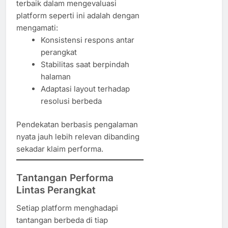
terbaik dalam mengevaluasi
platform seperti ini adalah dengan
mengamati:
Konsistensi respons antar
perangkat
Stabilitas saat berpindah
halaman
Adaptasi layout terhadap
resolusi berbeda
Pendekatan berbasis pengalaman
nyata jauh lebih relevan dibanding
sekadar klaim performa.
Tantangan Performa
Lintas Perangkat
Setiap platform menghadapi
tantangan berbeda di tiap