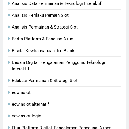
Analisis Data Permainan & Teknologi Interaktif
Analisis Perilaku Pemain Slot
Analisis Permainan & Strategi Slot
Berita Platform & Panduan Akun
Bisnis, Kewirausahaan, Ide Bisnis
Desain Digital, Pengalaman Pengguna, Teknologi
Interaktif
Edukasi Permainan & Strategi Slot
edwinslot
edwinslot alternatif
edwinslot login
Fitur Platform Digital, Pengalaman Pengguna, Akses