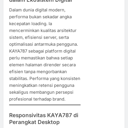
Dalam dunia digital modern,
performa bukan sekadar angka
kecepatan loading. Ia
mencerminkan kualitas arsitektur
sistem, efisiensi server, serta
optimalisasi antarmuka pengguna.
KAYA787 sebagai platform digital
perlu memastikan bahwa setiap
elemen halaman dirender secara
efisien tanpa mengorbankan
stabilitas. Performa yang konsisten
meningkatkan retensi pengguna
sekaligus membangun persepsi
profesional terhadap brand.
Responsivitas KAYA787 di
Perangkat Desktop