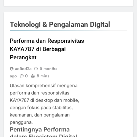
Teknologi & Pengalaman Digital
Performa dan Responsivitas
KAYA787 di Berbagai
Perangkat
ae5ed2a
5 months
ago
0
8 mins
Ulasan komprehensif mengenai
performa dan responsivitas
KAYA787 di desktop dan mobile,
dengan fokus pada stabilitas,
keamanan, dan pengalaman
pengguna.
Pentingnya Performa
dalam Ekosistem Digital