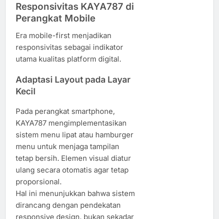
Responsivitas KAYA787 di
Perangkat Mobile
Era mobile-first menjadikan
responsivitas sebagai indikator
utama kualitas platform digital.
Adaptasi Layout pada Layar
Kecil
Pada perangkat smartphone,
KAYA787 mengimplementasikan
sistem menu lipat atau hamburger
menu untuk menjaga tampilan
tetap bersih. Elemen visual diatur
ulang secara otomatis agar tetap
proporsional.
Hal ini menunjukkan bahwa sistem
dirancang dengan pendekatan
responsive design, bukan sekadar