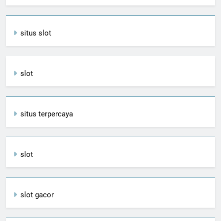
situs slot
slot
situs terpercaya
slot
slot gacor