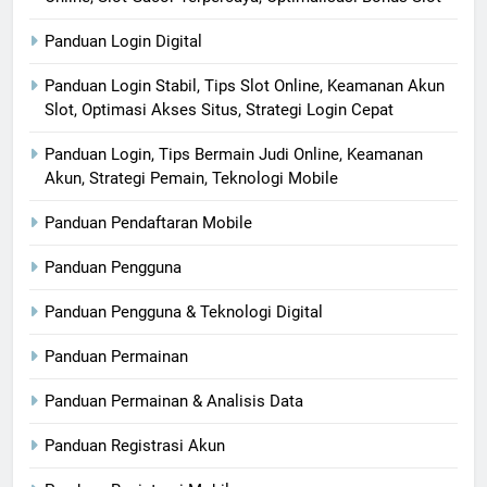
Panduan Login Digital
Panduan Login Stabil, Tips Slot Online, Keamanan Akun
Slot, Optimasi Akses Situs, Strategi Login Cepat
Panduan Login, Tips Bermain Judi Online, Keamanan
Akun, Strategi Pemain, Teknologi Mobile
Panduan Pendaftaran Mobile
Panduan Pengguna
Panduan Pengguna & Teknologi Digital
Panduan Permainan
Panduan Permainan & Analisis Data
Panduan Registrasi Akun