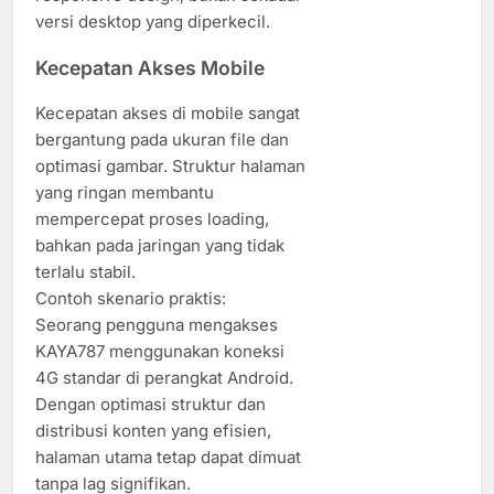
versi desktop yang diperkecil.
Kecepatan Akses Mobile
Kecepatan akses di mobile sangat
bergantung pada ukuran file dan
optimasi gambar. Struktur halaman
yang ringan membantu
mempercepat proses loading,
bahkan pada jaringan yang tidak
terlalu stabil.
Contoh skenario praktis:
Seorang pengguna mengakses
KAYA787 menggunakan koneksi
4G standar di perangkat Android.
Dengan optimasi struktur dan
distribusi konten yang efisien,
halaman utama tetap dapat dimuat
tanpa lag signifikan.