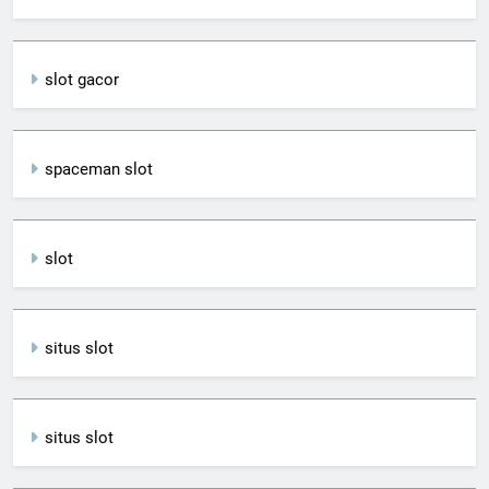
slot gacor
spaceman slot
slot
situs slot
situs slot