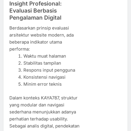
Insight Profesional:
Evaluasi Berbasis
Pengalaman Digital
Berdasarkan prinsip evaluasi
arsitektur website modern, ada
beberapa indikator utama
performa:
Waktu muat halaman
Stabilitas tampilan
Respons input pengguna
Konsistensi navigasi
Minim error teknis
Dalam konteks KAYA787, struktur
yang modular dan navigasi
sederhana menunjukkan adanya
perhatian terhadap usability.
Sebagai analis digital, pendekatan