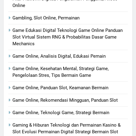
Online
Gambling, Slot Online, Permainan
Game Edukasi Digital Teknologi Game Online Panduan
Slot Virtual Sistem RNG & Probabilitas Dasar Game
Mechanics
Game Online, Analisis Digital, Edukasi Pemain
Game Online, Kesehatan Mental, Strategi Game,
Pengelolaan Stres, Tips Bermain Game
Game Online, Panduan Slot, Keamanan Bermain
Game Online, Rekomendasi Mingguan, Panduan Slot
Game Online, Teknologi Game, Strategi Bermain
Gaming & Hiburan Teknologi dan Permainan Kasino &
Slot Evolusi Permainan Digital Strategi Bermain Slot