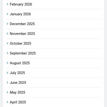
February 2026
January 2026
December 2025
November 2025
October 2025
September 2025
August 2025
July 2025
June 2025
May 2025
April 2025