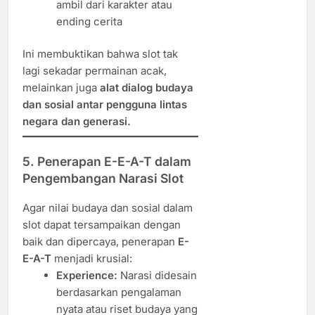
ambil dari karakter atau
ending cerita
Ini membuktikan bahwa slot tak
lagi sekadar permainan acak,
melainkan juga
alat dialog budaya
dan sosial antar pengguna lintas
negara dan generasi.
5.
Penerapan E-E-A-T dalam
Pengembangan Narasi Slot
Agar nilai budaya dan sosial dalam
slot dapat tersampaikan dengan
baik dan dipercaya, penerapan
E-
E-A-T
menjadi krusial:
Experience:
Narasi didesain
berdasarkan pengalaman
nyata atau riset budaya yang