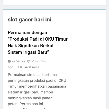
slot gacor hari ini.
Permainan dengan
“Produksi Padi di OKU Timur
Naik Signifikan Berkat
Sistem Irigasi Baru”
ae5ed2a
9 months
ago
0
8 mins
Permainan simulasi bertema
peningkatan produksi padi di OKU
Timur memperlihatkan bagaimana
sistem irigasi baru mampu
meningkatkan hasil panen
petani.Permainan ini