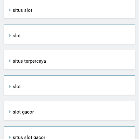
situs slot
slot
situs terpercaya
slot
slot gacor
situs slot gacor