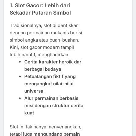
1.
Slot Gacor: Lebih dari
Sekadar Putaran Simbol
Tradisionalnya, slot diidentikkan
dengan permainan mekanis berisi
simbol angka atau buah-buahan.
Kini, slot gacor modern tampil
lebih naratif, menghadirkan:
Cerita karakter heroik dari
berbagai budaya
Petualangan fiktif yang
mengangkat nilai-nilai
universal
Alur permainan berbasis
misi dengan struktur cerita
kuat
Slot ini tak hanya menyenangkan,
tetapi juga
mengundang pemain