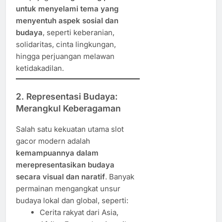
untuk menyelami tema yang
menyentuh aspek sosial dan
budaya
, seperti keberanian,
solidaritas, cinta lingkungan,
hingga perjuangan melawan
ketidakadilan.
2.
Representasi Budaya:
Merangkul Keberagaman
Salah satu kekuatan utama slot
gacor modern adalah
kemampuannya dalam
merepresentasikan budaya
secara visual dan naratif
. Banyak
permainan mengangkat unsur
budaya lokal dan global, seperti:
Cerita rakyat dari Asia,