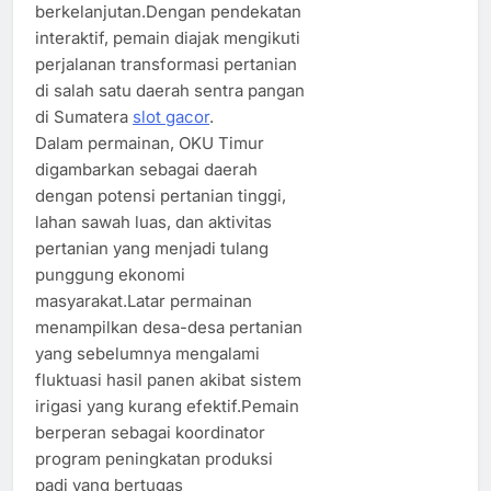
berkelanjutan.Dengan pendekatan
interaktif, pemain diajak mengikuti
perjalanan transformasi pertanian
di salah satu daerah sentra pangan
di Sumatera
slot gacor
.
Dalam permainan, OKU Timur
digambarkan sebagai daerah
dengan potensi pertanian tinggi,
lahan sawah luas, dan aktivitas
pertanian yang menjadi tulang
punggung ekonomi
masyarakat.Latar permainan
menampilkan desa-desa pertanian
yang sebelumnya mengalami
fluktuasi hasil panen akibat sistem
irigasi yang kurang efektif.Pemain
berperan sebagai koordinator
program peningkatan produksi
padi yang bertugas