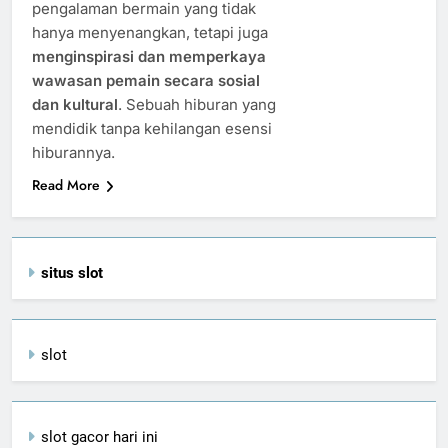
pengalaman bermain yang tidak
hanya menyenangkan, tetapi juga
menginspirasi dan memperkaya
wawasan pemain secara sosial
dan kultural
. Sebuah hiburan yang
mendidik tanpa kehilangan esensi
hiburannya.
Read More
situs slot
slot
slot gacor hari ini