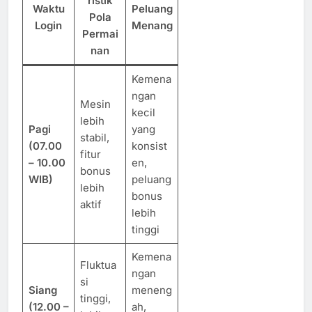
ristik
Waktu
Peluang
Pola
Login
Menang
Permai
nan
Kemena
ngan
Mesin
kecil
lebih
Pagi
yang
stabil,
(07.00
konsist
fitur
– 10.00
en,
bonus
WIB)
peluang
lebih
bonus
aktif
lebih
tinggi
Kemena
Fluktua
ngan
si
Siang
meneng
tinggi,
(12.00 –
ah,