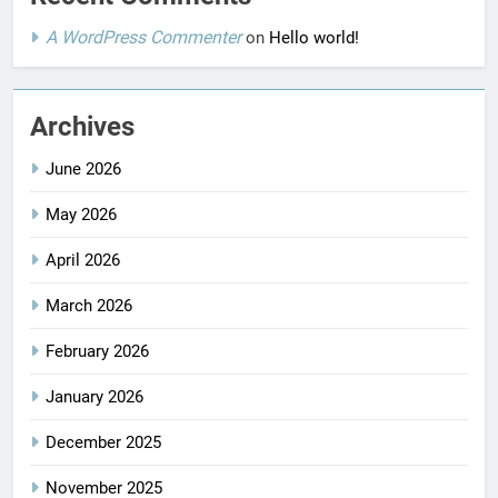
A WordPress Commenter
on
Hello world!
Archives
June 2026
May 2026
April 2026
March 2026
February 2026
January 2026
December 2025
November 2025