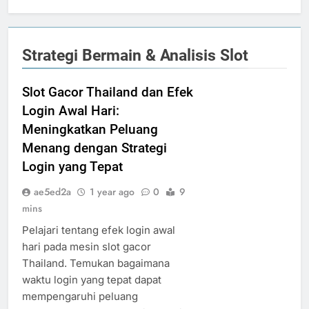
Strategi Bermain & Analisis Slot
Slot Gacor Thailand dan Efek
Login Awal Hari:
Meningkatkan Peluang
Menang dengan Strategi
Login yang Tepat
ae5ed2a
1 year ago
0
9
mins
Pelajari tentang efek login awal
hari pada mesin slot gacor
Thailand. Temukan bagaimana
waktu login yang tepat dapat
mempengaruhi peluang