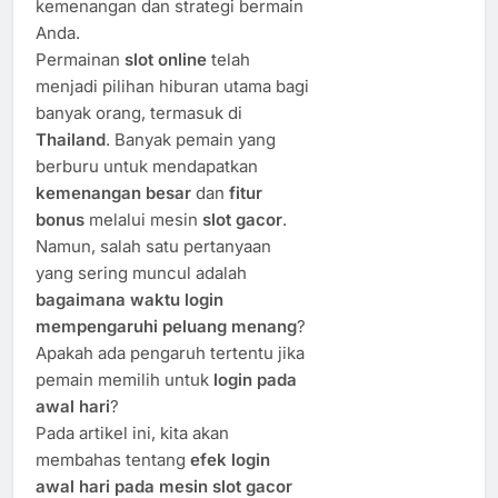
kemenangan dan strategi bermain
Anda.
Permainan
slot online
telah
menjadi pilihan hiburan utama bagi
banyak orang, termasuk di
Thailand
. Banyak pemain yang
berburu untuk mendapatkan
kemenangan besar
dan
fitur
bonus
melalui mesin
slot gacor
.
Namun, salah satu pertanyaan
yang sering muncul adalah
bagaimana waktu login
mempengaruhi peluang menang
?
Apakah ada pengaruh tertentu jika
pemain memilih untuk
login pada
awal hari
?
Pada artikel ini, kita akan
membahas tentang
efek login
awal hari pada mesin slot gacor