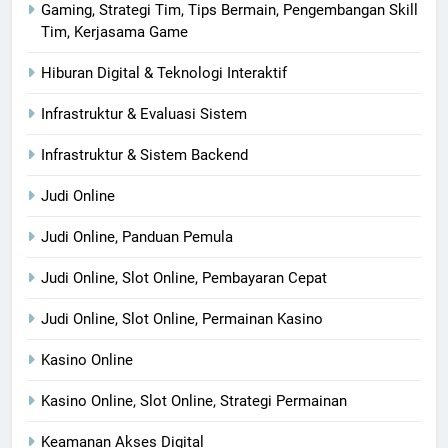
Gaming, Strategi Tim, Tips Bermain, Pengembangan Skill
Tim, Kerjasama Game
Hiburan Digital & Teknologi Interaktif
Infrastruktur & Evaluasi Sistem
Infrastruktur & Sistem Backend
Judi Online
Judi Online, Panduan Pemula
Judi Online, Slot Online, Pembayaran Cepat
Judi Online, Slot Online, Permainan Kasino
Kasino Online
Kasino Online, Slot Online, Strategi Permainan
Keamanan Akses Digital