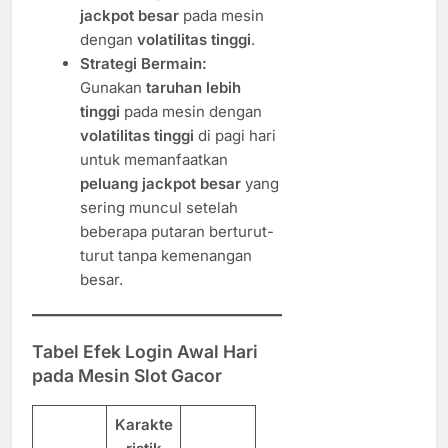
jackpot besar
pada mesin
dengan
volatilitas tinggi
.
Strategi Bermain:
Gunakan
taruhan lebih
tinggi
pada mesin dengan
volatilitas tinggi
di pagi hari
untuk memanfaatkan
peluang jackpot besar
yang
sering muncul setelah
beberapa putaran berturut-
turut tanpa kemenangan
besar.
Tabel Efek Login Awal Hari
pada Mesin Slot Gacor
Karakte