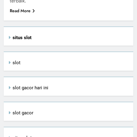
terbaik.
Read More
situs slot
slot
slot gacor hari ini
slot gacor