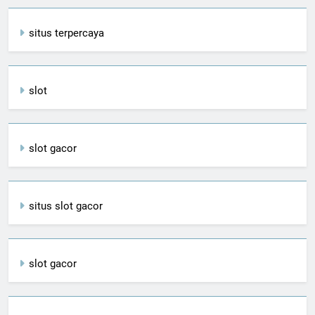
situs terpercaya
slot
slot gacor
situs slot gacor
slot gacor