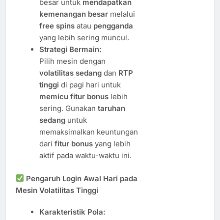
besar untuk
mendapatkan
kemenangan besar
melalui
free spins
atau
pengganda
yang lebih sering muncul.
Strategi Bermain:
Pilih mesin dengan
volatilitas sedang
dan
RTP
tinggi
di pagi hari untuk
memicu fitur bonus
lebih
sering. Gunakan
taruhan
sedang
untuk
memaksimalkan keuntungan
dari
fitur bonus
yang lebih
aktif pada waktu-waktu ini.
Pengaruh Login Awal Hari pada
Mesin Volatilitas Tinggi
Karakteristik Pola: