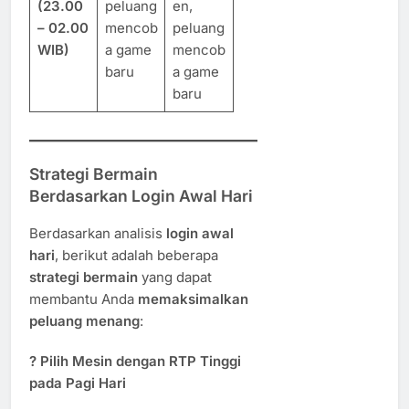
(23.00
peluang
en,
– 02.00
mencob
peluang
WIB)
a game
mencob
baru
a game
baru
Strategi Bermain
Berdasarkan Login Awal Hari
Berdasarkan analisis
login awal
hari
, berikut adalah beberapa
strategi bermain
yang dapat
membantu Anda
memaksimalkan
peluang menang
:
?
Pilih Mesin dengan RTP Tinggi
pada Pagi Hari