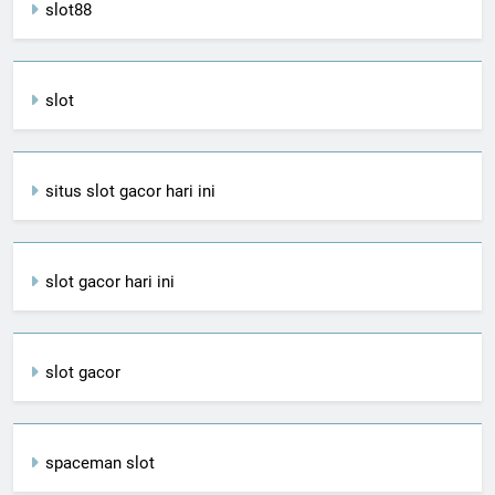
slot88
slot
situs slot gacor hari ini
slot gacor hari ini
slot gacor
spaceman slot