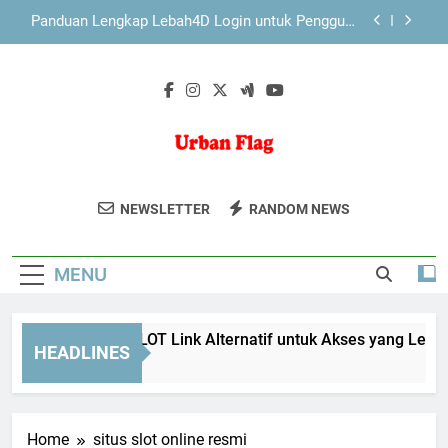
Skip
Daftar Edwinslot Lewat HP dengan Proses yang
to
Lebih Cepat dan Aman
content
Daftar Lebah4D Lewat HP dengan Langkah yang
Lebih Efisien
Panduan EDWINSLOT Link Alternatif untuk Akses
yang Lebih Lancar
Panduan Lengkap Lebah4D Login untuk Pengguna
Baru yang Ingin Akses Lebih Aman dan Terarah
Urban Flag
Dukung Gerakan Sosial Dan Lingkungan
Daftar Edwinslot Lewat HP dengan Proses yang
NEWSLETTER
RANDOM NEWS
Lebih Cepat dan Aman
Bersama Urban Flag. Untuk Perubahan
Daftar Lebah4D Lewat HP dengan Langkah yang
Positif Di Sekitar Kita.
Lebih Efisien
MENU
nduan EDWINSLOT Link Alternatif untuk Akses yang Lebih Lan
HEADLINES
Month Ago
Home
situs slot online resmi