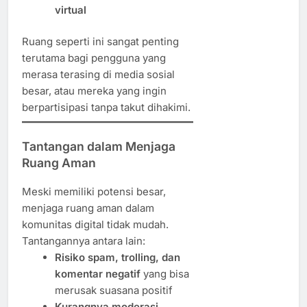
virtual
Ruang seperti ini sangat penting
terutama bagi pengguna yang
merasa terasing di media sosial
besar, atau mereka yang ingin
berpartisipasi tanpa takut dihakimi.
Tantangan dalam Menjaga
Ruang Aman
Meski memiliki potensi besar,
menjaga ruang aman dalam
komunitas digital tidak mudah.
Tantangannya antara lain:
Risiko spam, trolling, dan
komentar negatif
yang bisa
merusak suasana positif
Kurangnya moderasi