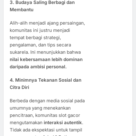
3.
Budaya Saling Berbagi dan
Membantu
Alih-alih menjadi ajang persaingan,
komunitas ini justru menjadi
tempat berbagi strategi,
pengalaman, dan tips secara
sukarela. Ini menunjukkan bahwa
nilai kebersamaan lebih dominan
daripada ambisi personal.
4.
Minimnya Tekanan Sosial dan
Citra Diri
Berbeda dengan media sosial pada
umumnya yang menekankan
pencitraan, komunitas slot gacor
mengutamakan
interaksi autentik
.
Tidak ada ekspektasi untuk tampil