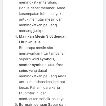
meningkatkan taruhan.
Bonus dapat memberi Anda
kesempatan lebih banyak
untuk memutar mesin dan
meningkatkan peluang
menang jackpot.
Mainkan Mesin Slot dengan
Fitur Khusus
Beberapa mesin slot
menawarkan fitur tambahan
seperti
wild symbols
,
scatter symbols
, atau
free
spins
yang dapat
meningkatkan peluang Anda
untuk mendapatkan jackpot
besar. Pahami cara kerja
fitur-fitur ini dan
manfaatkan sebaik-baiknya.
Bermain dengan Sabar dan