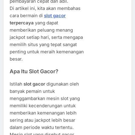
pembayaran cepat dan adil.
Di artikel ini, kita akan membahas
cara bermain di
slot gacor
terpercaya
yang dapat
memberikan peluang menang
jackpot setiap hari, serta mengapa
memilih situs yang tepat sangat
penting untuk meraih kemenangan
besar.
Apa Itu Slot Gacor?
Istilah
slot gacor
digunakan oleh
banyak pemain untuk
menggambarkan mesin slot yang
memiliki kecenderungan untuk
memberikan kemenangan lebih
sering atau jackpot lebih besar
dalam periode waktu tertentu.
Mesin slot yang disebut gacor