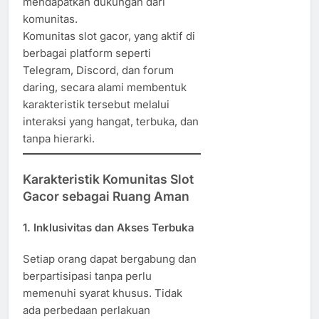
mendapatkan dukungan dari
komunitas.
Komunitas slot gacor, yang aktif di
berbagai platform seperti
Telegram, Discord, dan forum
daring, secara alami membentuk
karakteristik tersebut melalui
interaksi yang hangat, terbuka, dan
tanpa hierarki.
Karakteristik Komunitas Slot
Gacor sebagai Ruang Aman
1.
Inklusivitas dan Akses Terbuka
Setiap orang dapat bergabung dan
berpartisipasi tanpa perlu
memenuhi syarat khusus. Tidak
ada perbedaan perlakuan