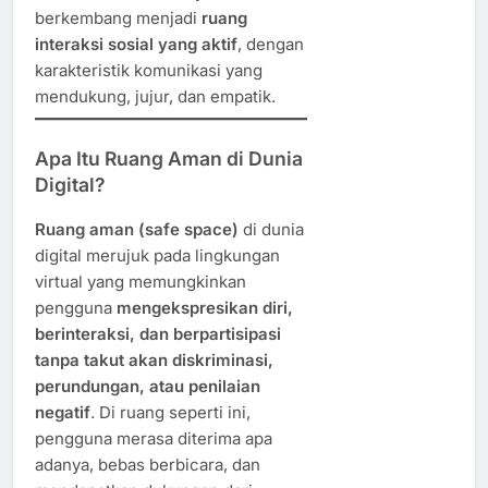
berkembang menjadi
ruang
interaksi sosial yang aktif
, dengan
karakteristik komunikasi yang
mendukung, jujur, dan empatik.
Apa Itu Ruang Aman di Dunia
Digital?
Ruang aman (safe space)
di dunia
digital merujuk pada lingkungan
virtual yang memungkinkan
pengguna
mengekspresikan diri,
berinteraksi, dan berpartisipasi
tanpa takut akan diskriminasi,
perundungan, atau penilaian
negatif
. Di ruang seperti ini,
pengguna merasa diterima apa
adanya, bebas berbicara, dan