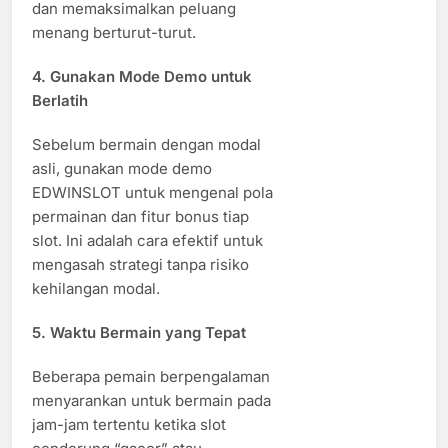
dan memaksimalkan peluang
menang berturut-turut.
4. Gunakan Mode Demo untuk
Berlatih
Sebelum bermain dengan modal
asli, gunakan mode demo
EDWINSLOT untuk mengenal pola
permainan dan fitur bonus tiap
slot. Ini adalah cara efektif untuk
mengasah strategi tanpa risiko
kehilangan modal.
5. Waktu Bermain yang Tepat
Beberapa pemain berpengalaman
menyarankan untuk bermain pada
jam-jam tertentu ketika slot