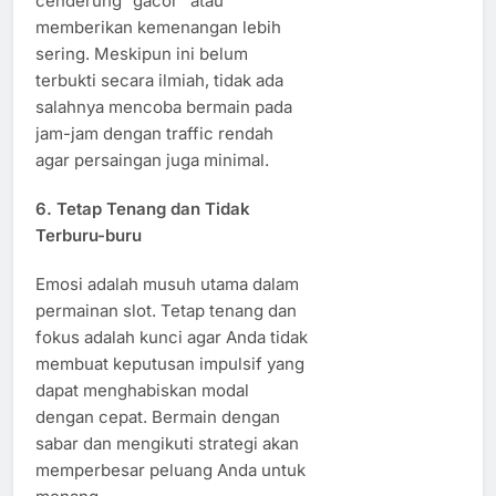
cenderung “gacor” atau
memberikan kemenangan lebih
sering. Meskipun ini belum
terbukti secara ilmiah, tidak ada
salahnya mencoba bermain pada
jam-jam dengan traffic rendah
agar persaingan juga minimal.
6. Tetap Tenang dan Tidak
Terburu-buru
Emosi adalah musuh utama dalam
permainan slot. Tetap tenang dan
fokus adalah kunci agar Anda tidak
membuat keputusan impulsif yang
dapat menghabiskan modal
dengan cepat. Bermain dengan
sabar dan mengikuti strategi akan
memperbesar peluang Anda untuk