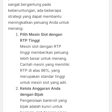
sangat bergantung pada
keberuntungan, ada beberapa
strategi yang dapat membantu
meningkatkan peluang Anda untuk
menang:
Pilih Mesin Slot dengan
RTP Tinggi
Mesin slot dengan RTP
tinggi memberikan peluang
lebih besar untuk menang.
Carilah mesin yang memiliki
RTP di atas 96%, yang
merupakan standar tinggi
untuk mesin slot yang adil.
Kelola Anggaran Anda
dengan Bijak
Pengelolaan bankroll yang
bijak adalah kunci untuk