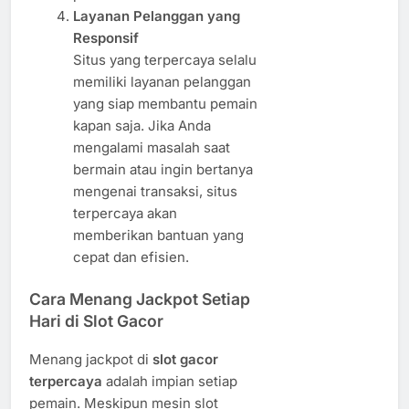
Layanan Pelanggan yang
Responsif
Situs yang terpercaya selalu
memiliki layanan pelanggan
yang siap membantu pemain
kapan saja. Jika Anda
mengalami masalah saat
bermain atau ingin bertanya
mengenai transaksi, situs
terpercaya akan
memberikan bantuan yang
cepat dan efisien.
Cara Menang Jackpot Setiap
Hari di Slot Gacor
Menang jackpot di
slot gacor
terpercaya
adalah impian setiap
pemain. Meskipun mesin slot