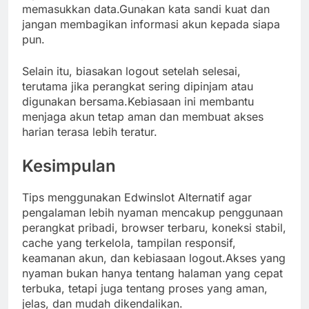
memasukkan data.Gunakan kata sandi kuat dan
jangan membagikan informasi akun kepada siapa
pun.
Selain itu, biasakan logout setelah selesai,
terutama jika perangkat sering dipinjam atau
digunakan bersama.Kebiasaan ini membantu
menjaga akun tetap aman dan membuat akses
harian terasa lebih teratur.
Kesimpulan
Tips menggunakan Edwinslot Alternatif agar
pengalaman lebih nyaman mencakup penggunaan
perangkat pribadi, browser terbaru, koneksi stabil,
cache yang terkelola, tampilan responsif,
keamanan akun, dan kebiasaan logout.Akses yang
nyaman bukan hanya tentang halaman yang cepat
terbuka, tetapi juga tentang proses yang aman,
jelas, dan mudah dikendalikan.