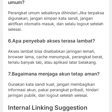
umum?
Perangkat umum sebaiknya dihindari.Jika terpaksa
digunakan, jangan simpan kata sandi, jangan
aktifkan otomatis masuk, dan selalu logout setelah
selesai.
6.Apa penyebab akses terasa lambat?
Akses lambat bisa disebabkan jaringan lemah,
browser lama, cache menumpuk, perangkat berat,
terlalu banyak tab, atau aplikasi latar belakang.
7.Bagaimana menjaga akun tetap aman?
Gunakan kata sandi kuat, jangan membagikan
informasi akun, pakai perangkat pribadi, hindari
jaringan publik, dan logout setelah selesai.
Internal Linking Suggestion