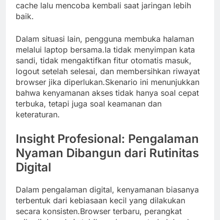
cache lalu mencoba kembali saat jaringan lebih
baik.
Dalam situasi lain, pengguna membuka halaman
melalui laptop bersama.Ia tidak menyimpan kata
sandi, tidak mengaktifkan fitur otomatis masuk,
logout setelah selesai, dan membersihkan riwayat
browser jika diperlukan.Skenario ini menunjukkan
bahwa kenyamanan akses tidak hanya soal cepat
terbuka, tetapi juga soal keamanan dan
keteraturan.
Insight Profesional: Pengalaman
Nyaman Dibangun dari Rutinitas
Digital
Dalam pengalaman digital, kenyamanan biasanya
terbentuk dari kebiasaan kecil yang dilakukan
secara konsisten.Browser terbaru, perangkat