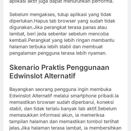
aplikasi aktif juga dapat menurunkan performa.
Sebelum mengakses, tutup aplikasi yang tidak
diperlukan.Hapus tab browser yang sudah tidak
digunakan.Jika perangkat terasa panas atau
lambat, beri jeda sebentar sebelum mencoba
kembali.Perangkat yang lebih ringan membantu
halaman terbuka lebih stabil dan membuat
pengalaman pengguna terasa lebih nyaman.
Skenario Praktis Penggunaan
Edwinslot Alternatif
Bayangkan seorang pengguna ingin membuka
Edwinslot Alternatif melalui smartphone pribadi.Ia
memastikan browser sudah diperbarui, koneksi
stabil, dan tidak terlalu banyak tab aktif.Sebelum
memasukkan informasi akun, ia memeriksa
tampilan halaman dan memastikan tombol terlihat
jelas.Jika halaman terasa lambat, ia membersihkan