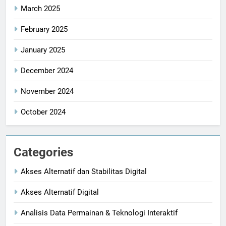
March 2025
February 2025
January 2025
December 2024
November 2024
October 2024
Categories
Akses Alternatif dan Stabilitas Digital
Akses Alternatif Digital
Analisis Data Permainan & Teknologi Interaktif