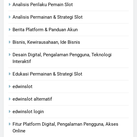
Analisis Perilaku Pemain Slot
Analisis Permainan & Strategi Slot
Berita Platform & Panduan Akun
Bisnis, Kewirausahaan, Ide Bisnis
Desain Digital, Pengalaman Pengguna, Teknologi
Interaktif
Edukasi Permainan & Strategi Slot
edwinslot
edwinslot alternatif
edwinslot login
Fitur Platform Digital, Pengalaman Pengguna, Akses
Online