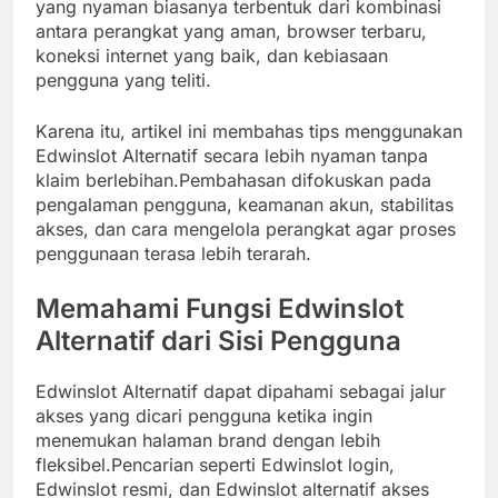
yang nyaman biasanya terbentuk dari kombinasi
antara perangkat yang aman, browser terbaru,
koneksi internet yang baik, dan kebiasaan
pengguna yang teliti.
Karena itu, artikel ini membahas tips menggunakan
Edwinslot Alternatif secara lebih nyaman tanpa
klaim berlebihan.Pembahasan difokuskan pada
pengalaman pengguna, keamanan akun, stabilitas
akses, dan cara mengelola perangkat agar proses
penggunaan terasa lebih terarah.
Memahami Fungsi Edwinslot
Alternatif dari Sisi Pengguna
Edwinslot Alternatif dapat dipahami sebagai jalur
akses yang dicari pengguna ketika ingin
menemukan halaman brand dengan lebih
fleksibel.Pencarian seperti Edwinslot login,
Edwinslot resmi, dan Edwinslot alternatif akses