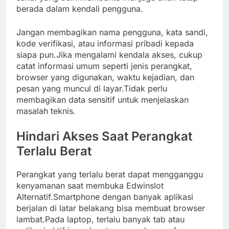
berada dalam kendali pengguna.
Jangan membagikan nama pengguna, kata sandi,
kode verifikasi, atau informasi pribadi kepada
siapa pun.Jika mengalami kendala akses, cukup
catat informasi umum seperti jenis perangkat,
browser yang digunakan, waktu kejadian, dan
pesan yang muncul di layar.Tidak perlu
membagikan data sensitif untuk menjelaskan
masalah teknis.
Hindari Akses Saat Perangkat
Terlalu Berat
Perangkat yang terlalu berat dapat mengganggu
kenyamanan saat membuka Edwinslot
Alternatif.Smartphone dengan banyak aplikasi
berjalan di latar belakang bisa membuat browser
lambat.Pada laptop, terlalu banyak tab atau