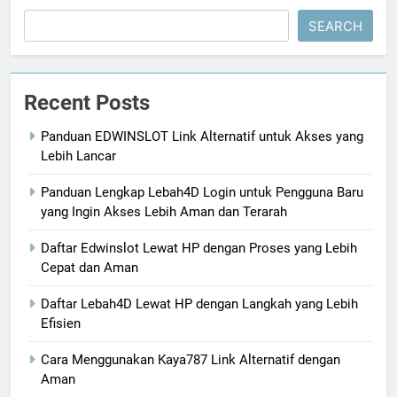
SEARCH
Recent Posts
Panduan EDWINSLOT Link Alternatif untuk Akses yang
Lebih Lancar
Panduan Lengkap Lebah4D Login untuk Pengguna Baru
yang Ingin Akses Lebih Aman dan Terarah
Daftar Edwinslot Lewat HP dengan Proses yang Lebih
Cepat dan Aman
Daftar Lebah4D Lewat HP dengan Langkah yang Lebih
Efisien
Cara Menggunakan Kaya787 Link Alternatif dengan
Aman