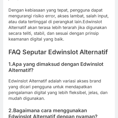
Dengan kebiasaan yang tepat, pengguna dapat
mengurangi risiko error, akses lambat, salah input,
atau data tertinggal di perangkat lain.Edwinslot
Alternatif akan terasa lebih terarah jika digunakan
secara teliti, stabil, dan sesuai dengan prinsip
keamanan digital yang baik.
FAQ Seputar Edwinslot Alternatif
1.Apa yang dimaksud dengan Edwinslot
Alternatif?
Edwinslot Alternatif adalah variasi akses brand
yang dicari pengguna untuk mendapatkan
pengalaman digital yang lebih fleksibel, jelas, dan
mudah digunakan.
2.Bagaimana cara menggunakan
Edwinslot Alternatif dengan nyaman?