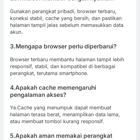
Gunakan perangkat pribadi, browser terbaru,
koneksi stabil, cache yang bersih, dan pastikan
halaman tampil jelas sebelum memasukkan data
akun.
3.Mengapa browser perlu diperbarui?
Browser terbaru membantu halaman tampil lebih
responsif, stabil, dan kompatibel di berbagai
perangkat, terutama smartphone.
4.Apakah cache memengaruhi
pengalaman akses?
Ya.Cache yang menumpuk dapat membuat
halaman terasa berat, menampilkan data lama,
atau membuat tombol kurang responsif.
5.Apakah aman memakai perangkat