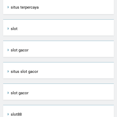
situs terpercaya
slot
slot gacor
situs slot gacor
slot gacor
slot88