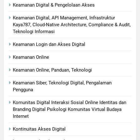
Keamanan Digital & Pengelolaan Akses
Keamanan Digital, API Management, Infrastruktur
Kaya787, Cloud-Native Architecture, Compliance & Audit,
Teknologi Informasi
Keamanan Login dan Akses Digital
Keamanan Online
Keamanan Online, Panduan, Teknologi
Keamanan Siber, Teknologi Digital, Pengalaman
Pengguna
Komunitas Digital Interaksi Sosial Online Identitas dan
Branding Digital Psikologi Komunitas Virtual Budaya
Internet
Kontinuitas Akses Digital