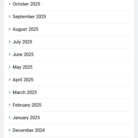
October 2025
September 2025
August 2025
July 2025
June 2025
May 2025
April 2025
March 2025
February 2025
January 2025
December 2024