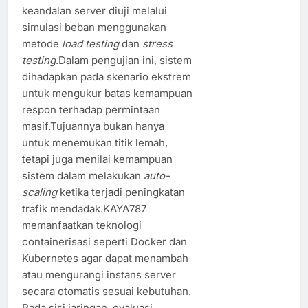
keandalan server diuji melalui
simulasi beban menggunakan
metode
load testing
dan
stress
testing
.Dalam pengujian ini, sistem
dihadapkan pada skenario ekstrem
untuk mengukur batas kemampuan
respon terhadap permintaan
masif.Tujuannya bukan hanya
untuk menemukan titik lemah,
tetapi juga menilai kemampuan
sistem dalam melakukan
auto-
scaling
ketika terjadi peningkatan
trafik mendadak.KAYA787
memanfaatkan teknologi
containerisasi seperti Docker dan
Kubernetes agar dapat menambah
atau mengurangi instans server
secara otomatis sesuai kebutuhan.
Pada sisi jaringan, evaluasi