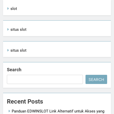
slot
situs slot
situs slot
Search
SEARCH
Recent Posts
Panduan EDWINSLOT Link Alternatif untuk Akses yang