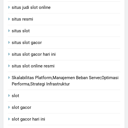
situs judi slot online
situs resmi
situs slot
situs slot gacor
situs slot gacor hari ini
situs slot online resmi
Skalabilitas Platform,Manajemen Beban Server,Optimasi
Performa,Strategi Infrastruktur
slot
slot gacor
slot gacor hari ini