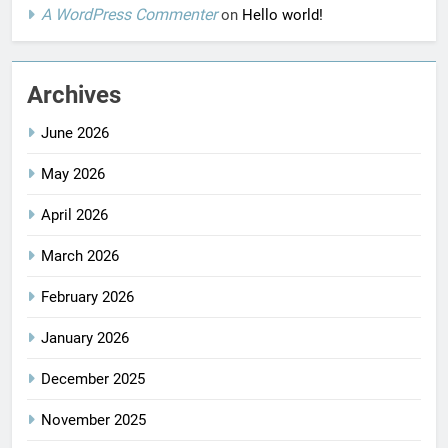
A WordPress Commenter
on
Hello world!
Archives
June 2026
May 2026
April 2026
March 2026
February 2026
January 2026
December 2025
November 2025