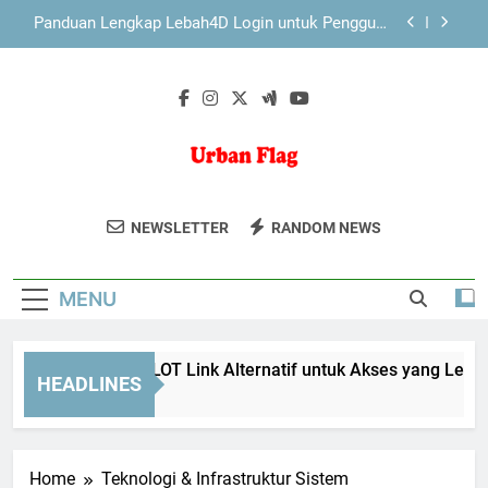
Skip
Daftar Edwinslot Lewat HP dengan Proses yang
to
Lebih Cepat dan Aman
content
Daftar Lebah4D Lewat HP dengan Langkah yang
Lebih Efisien
Panduan EDWINSLOT Link Alternatif untuk Akses
yang Lebih Lancar
Panduan Lengkap Lebah4D Login untuk Pengguna
Baru yang Ingin Akses Lebih Aman dan Terarah
Urban Flag
Dukung Gerakan Sosial Dan Lingkungan
Daftar Edwinslot Lewat HP dengan Proses yang
NEWSLETTER
RANDOM NEWS
Lebih Cepat dan Aman
Bersama Urban Flag. Untuk Perubahan
Daftar Lebah4D Lewat HP dengan Langkah yang
Positif Di Sekitar Kita.
Lebih Efisien
MENU
nduan EDWINSLOT Link Alternatif untuk Akses yang Lebih La
HEADLINES
Month Ago
Home
Teknologi & Infrastruktur Sistem