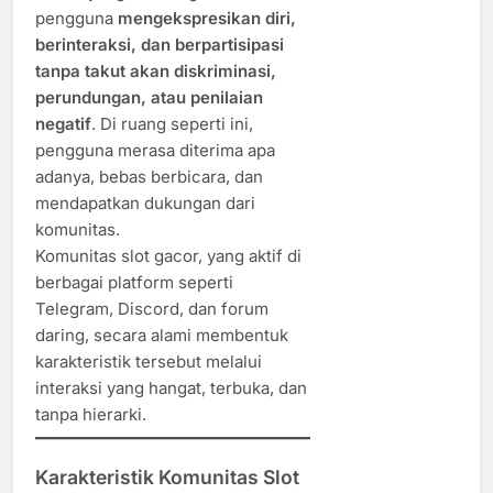
pengguna
mengekspresikan diri,
berinteraksi, dan berpartisipasi
tanpa takut akan diskriminasi,
perundungan, atau penilaian
negatif
. Di ruang seperti ini,
pengguna merasa diterima apa
adanya, bebas berbicara, dan
mendapatkan dukungan dari
komunitas.
Komunitas slot gacor, yang aktif di
berbagai platform seperti
Telegram, Discord, dan forum
daring, secara alami membentuk
karakteristik tersebut melalui
interaksi yang hangat, terbuka, dan
tanpa hierarki.
Karakteristik Komunitas Slot