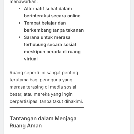
menawarkan:
Alternatif sehat dalam
berinteraksi secara online
Tempat belajar dan
berkembang tanpa tekanan
Sarana untuk merasa
terhubung secara sosial
meskipun berada di ruang
virtual
Ruang seperti ini sangat penting
terutama bagi pengguna yang
merasa terasing di media sosial
besar, atau mereka yang ingin
berpartisipasi tanpa takut dihakimi.
Tantangan dalam Menjaga
Ruang Aman