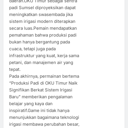
daerah.OKU Timur sebagai sentra
padi Sumsel diproyeksikan dapat
meningkatkan swasembada jika
sistem irigasi modern diterapkan
secara luas.Pemain mendapatkan
pemahaman bahwa produksi padi
bukan hanya bergantung pada
cuaca, tetapi juga pada
infrastruktur yang kuat, kerja sama
petani, dan manajemen air yang
tepat.
Pada akhirnya, permainan bertema
“Produksi Padi di OKU Timur Naik
Signifikan Berkat Sistem Irigasi
Baru” memberikan pengalaman
belajar yang kaya dan
inspiratif.Game ini tidak hanya
menunjukkan bagaimana teknologi
irigasi membawa perubahan besar,