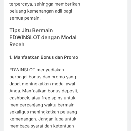
terpercaya, sehingga memberikan
peluang kemenangan adil bagi
semua pemain.
Tips Jitu Bermain
EDWINSLOT dengan Modal
Receh
1. Manfaatkan Bonus dan Promo
EDWINSLOT menyediakan
berbagai bonus dan promo yang
dapat meningkatkan modal awal
Anda. Manfaatkan bonus deposit,
cashback, atau free spins untuk
memperpanjang waktu bermain
sekaligus meningkatkan peluang
kemenangan. Jangan lupa untuk
membaca syarat dan ketentuan