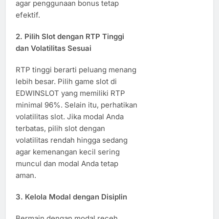
agar penggunaan bonus tetap
efektif.
2. Pilih Slot dengan RTP Tinggi
dan Volatilitas Sesuai
RTP tinggi berarti peluang menang
lebih besar. Pilih game slot di
EDWINSLOT yang memiliki RTP
minimal 96%. Selain itu, perhatikan
volatilitas slot. Jika modal Anda
terbatas, pilih slot dengan
volatilitas rendah hingga sedang
agar kemenangan kecil sering
muncul dan modal Anda tetap
aman.
3. Kelola Modal dengan Disiplin
Bermain dengan modal receh