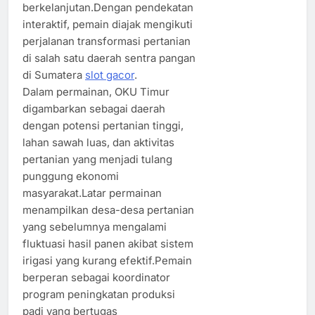
berkelanjutan.Dengan pendekatan
interaktif, pemain diajak mengikuti
perjalanan transformasi pertanian
di salah satu daerah sentra pangan
di Sumatera
slot gacor
.
Dalam permainan, OKU Timur
digambarkan sebagai daerah
dengan potensi pertanian tinggi,
lahan sawah luas, dan aktivitas
pertanian yang menjadi tulang
punggung ekonomi
masyarakat.Latar permainan
menampilkan desa-desa pertanian
yang sebelumnya mengalami
fluktuasi hasil panen akibat sistem
irigasi yang kurang efektif.Pemain
berperan sebagai koordinator
program peningkatan produksi
padi yang bertugas