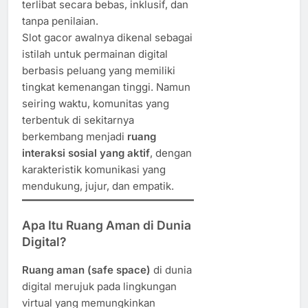
terlibat secara bebas, inklusif, dan
tanpa penilaian.
Slot gacor awalnya dikenal sebagai
istilah untuk permainan digital
berbasis peluang yang memiliki
tingkat kemenangan tinggi. Namun
seiring waktu, komunitas yang
terbentuk di sekitarnya
berkembang menjadi
ruang
interaksi sosial yang aktif
, dengan
karakteristik komunikasi yang
mendukung, jujur, dan empatik.
Apa Itu Ruang Aman di Dunia
Digital?
Ruang aman (safe space)
di dunia
digital merujuk pada lingkungan
virtual yang memungkinkan