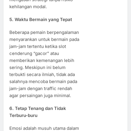
kehilangan modal.
5. Waktu Bermain yang Tepat
Beberapa pemain berpengalaman
menyarankan untuk bermain pada
jam-jam tertentu ketika slot
cenderung “gacor” atau
memberikan kemenangan lebih
sering. Meskipun ini belum
terbukti secara ilmiah, tidak ada
salahnya mencoba bermain pada
jam-jam dengan traffic rendah
agar persaingan juga minimal.
6. Tetap Tenang dan Tidak
Terburu-buru
Emosi adalah musuh utama dalam