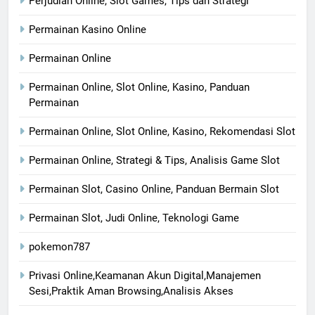
Perjudian Online, Slot Games, Tips dan Strategi
Permainan Kasino Online
Permainan Online
Permainan Online, Slot Online, Kasino, Panduan
Permainan
Permainan Online, Slot Online, Kasino, Rekomendasi Slot
Permainan Online, Strategi & Tips, Analisis Game Slot
Permainan Slot, Casino Online, Panduan Bermain Slot
Permainan Slot, Judi Online, Teknologi Game
pokemon787
Privasi Online,Keamanan Akun Digital,Manajemen
Sesi,Praktik Aman Browsing,Analisis Akses