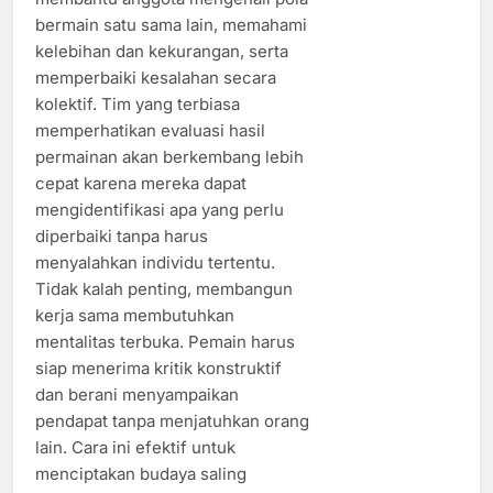
bermain satu sama lain, memahami
kelebihan dan kekurangan, serta
memperbaiki kesalahan secara
kolektif. Tim yang terbiasa
memperhatikan evaluasi hasil
permainan akan berkembang lebih
cepat karena mereka dapat
mengidentifikasi apa yang perlu
diperbaiki tanpa harus
menyalahkan individu tertentu.
Tidak kalah penting, membangun
kerja sama membutuhkan
mentalitas terbuka. Pemain harus
siap menerima kritik konstruktif
dan berani menyampaikan
pendapat tanpa menjatuhkan orang
lain. Cara ini efektif untuk
menciptakan budaya saling