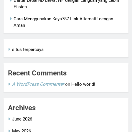
Daftar Lebah4D Lewat HP dengan Langkah yang Lebih
Efisien
Cara Menggunakan Kaya787 Link Alternatif dengan
Aman
situs terpercaya
Recent Comments
A WordPress Commenter
on
Hello world!
Archives
June 2026
May 2026