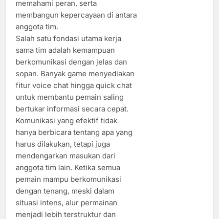
memahami peran, serta
membangun kepercayaan di antara
anggota tim.
Salah satu fondasi utama kerja
sama tim adalah kemampuan
berkomunikasi dengan jelas dan
sopan. Banyak game menyediakan
fitur voice chat hingga quick chat
untuk membantu pemain saling
bertukar informasi secara cepat.
Komunikasi yang efektif tidak
hanya berbicara tentang apa yang
harus dilakukan, tetapi juga
mendengarkan masukan dari
anggota tim lain. Ketika semua
pemain mampu berkomunikasi
dengan tenang, meski dalam
situasi intens, alur permainan
menjadi lebih terstruktur dan