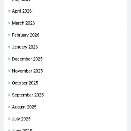
April 2026
March 2026
February 2026
January 2026
December 2025
November 2025
October 2025
September 2025
August 2025
July 2025
June 2025