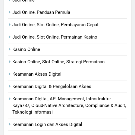
Judi Online, Panduan Pemula
Judi Online, Slot Online, Pembayaran Cepat
Judi Online, Slot Online, Permainan Kasino
Kasino Online
Kasino Online, Slot Online, Strategi Permainan
Keamanan Akses Digital
Keamanan Digital & Pengelolaan Akses
Keamanan Digital, API Management, Infrastruktur
Kaya787, Cloud-Native Architecture, Compliance & Audit,
Teknologi Informasi
Keamanan Login dan Akses Digital