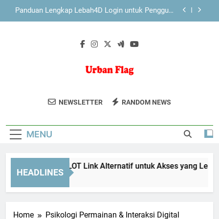
Skip
Daftar Edwinslot Lewat HP dengan Proses yang
to
Lebih Cepat dan Aman
content
Daftar Lebah4D Lewat HP dengan Langkah yang
Lebih Efisien
Panduan EDWINSLOT Link Alternatif untuk Akses
yang Lebih Lancar
Panduan Lengkap Lebah4D Login untuk Pengguna
Baru yang Ingin Akses Lebih Aman dan Terarah
Urban Flag
Dukung Gerakan Sosial Dan Lingkungan
Daftar Edwinslot Lewat HP dengan Proses yang
NEWSLETTER
RANDOM NEWS
Lebih Cepat dan Aman
Bersama Urban Flag. Untuk Perubahan
Daftar Lebah4D Lewat HP dengan Langkah yang
Positif Di Sekitar Kita.
Lebih Efisien
MENU
nduan EDWINSLOT Link Alternatif untuk Akses yang Lebih La
HEADLINES
Month Ago
Home
Psikologi Permainan & Interaksi Digital