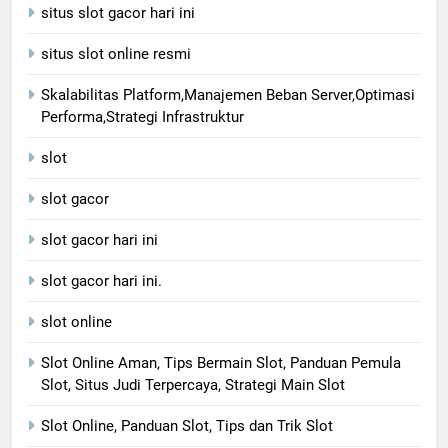
situs slot gacor hari ini
situs slot online resmi
Skalabilitas Platform,Manajemen Beban Server,Optimasi
Performa,Strategi Infrastruktur
slot
slot gacor
slot gacor hari ini
slot gacor hari ini.
slot online
Slot Online Aman, Tips Bermain Slot, Panduan Pemula
Slot, Situs Judi Terpercaya, Strategi Main Slot
Slot Online, Panduan Slot, Tips dan Trik Slot