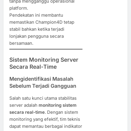
tanpa mengganggu operasional
platform.
Pendekatan ini membantu
memastikan Champion4D tetap
stabil bahkan ketika terjadi
lonjakan pengguna secara
bersamaan.
Sistem Monitoring Server
Secara Real-Time
Mengidentifikasi Masalah
Sebelum Terjadi Gangguan
Salah satu kunci utama stabilitas
server adalah
monitoring sistem
secara real-time
. Dengan sistem
monitoring yang efektif, tim teknis
dapat memantau berbagai indikator