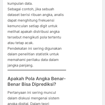
kumpulan data.
Sebagai contoh, jika sebuah
dataset berisi ribuan angka, analis
dapat menghitung frekuensi
kemunculan setiap digit untuk
melihat apakah distribusi angka
tersebut mengikuti pola tertentu
atau tetap acak.
Pendekatan ini sering digunakan
dalam penelitian statistik untuk
memahami perilaku data dalam
jangka panjang.
Apakah Pola Angka Benar-
Benar Bisa Diprediksi?
Pertanyaan ini sering muncul
dalam diskusi mengenai sistem
angka digital. Dalam teori