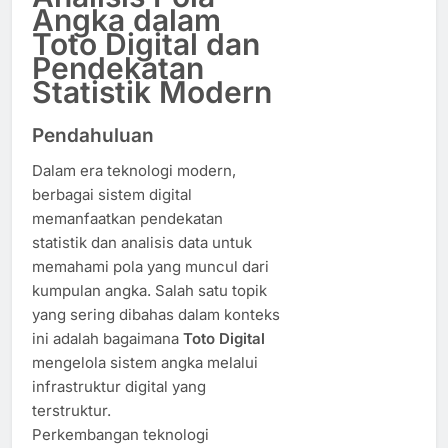
Angka dalam
Toto Digital dan
Pendekatan
Statistik Modern
Pendahuluan
Dalam era teknologi modern,
berbagai sistem digital
memanfaatkan pendekatan
statistik dan analisis data untuk
memahami pola yang muncul dari
kumpulan angka. Salah satu topik
yang sering dibahas dalam konteks
ini adalah bagaimana
Toto Digital
mengelola sistem angka melalui
infrastruktur digital yang
terstruktur.
Perkembangan teknologi