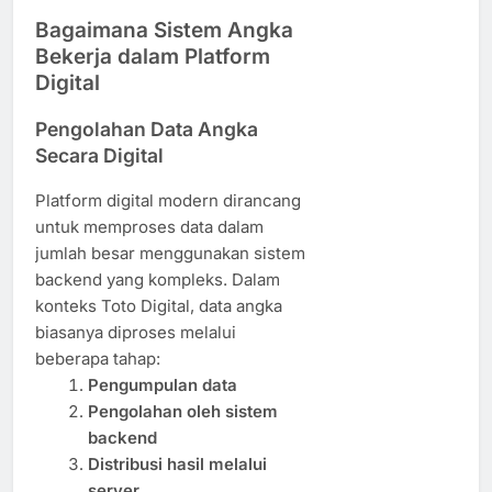
Bagaimana Sistem Angka
Bekerja dalam Platform
Digital
Pengolahan Data Angka
Secara Digital
Platform digital modern dirancang
untuk memproses data dalam
jumlah besar menggunakan sistem
backend yang kompleks. Dalam
konteks Toto Digital, data angka
biasanya diproses melalui
beberapa tahap:
Pengumpulan data
Pengolahan oleh sistem
backend
Distribusi hasil melalui
server