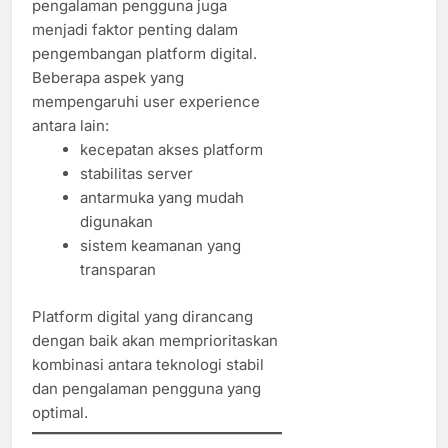
pengalaman pengguna juga
menjadi faktor penting dalam
pengembangan platform digital.
Beberapa aspek yang
mempengaruhi user experience
antara lain:
kecepatan akses platform
stabilitas server
antarmuka yang mudah
digunakan
sistem keamanan yang
transparan
Platform digital yang dirancang
dengan baik akan memprioritaskan
kombinasi antara teknologi stabil
dan pengalaman pengguna yang
optimal.