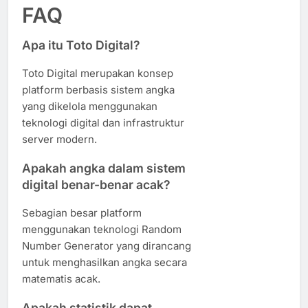
FAQ
Apa itu Toto Digital?
Toto Digital merupakan konsep
platform berbasis sistem angka
yang dikelola menggunakan
teknologi digital dan infrastruktur
server modern.
Apakah angka dalam sistem
digital benar-benar acak?
Sebagian besar platform
menggunakan teknologi Random
Number Generator yang dirancang
untuk menghasilkan angka secara
matematis acak.
Apakah statistik dapat