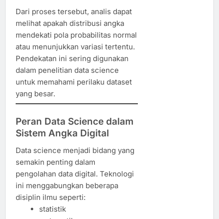
Dari proses tersebut, analis dapat
melihat apakah distribusi angka
mendekati pola probabilitas normal
atau menunjukkan variasi tertentu.
Pendekatan ini sering digunakan
dalam penelitian data science
untuk memahami perilaku dataset
yang besar.
Peran Data Science dalam
Sistem Angka Digital
Data science menjadi bidang yang
semakin penting dalam
pengolahan data digital. Teknologi
ini menggabungkan beberapa
disiplin ilmu seperti:
statistik