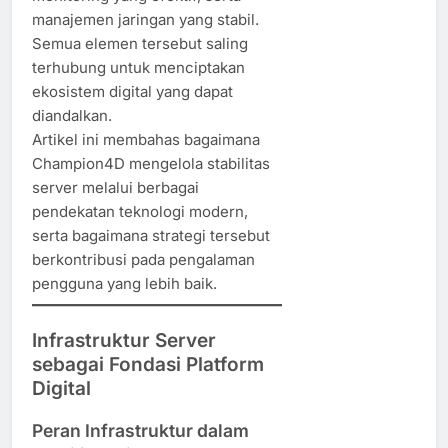
manajemen jaringan yang stabil.
Semua elemen tersebut saling
terhubung untuk menciptakan
ekosistem digital yang dapat
diandalkan.
Artikel ini membahas bagaimana
Champion4D mengelola stabilitas
server melalui berbagai
pendekatan teknologi modern,
serta bagaimana strategi tersebut
berkontribusi pada pengalaman
pengguna yang lebih baik.
Infrastruktur Server
sebagai Fondasi Platform
Digital
Peran Infrastruktur dalam