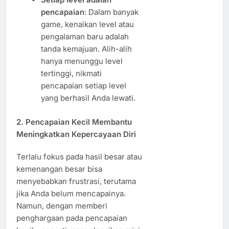
pencapaian
: Dalam banyak
game, kenaikan level atau
pengalaman baru adalah
tanda kemajuan. Alih-alih
hanya menunggu level
tertinggi, nikmati
pencapaian setiap level
yang berhasil Anda lewati.
2. Pencapaian Kecil Membantu
Meningkatkan Kepercayaan Diri
Terlalu fokus pada hasil besar atau
kemenangan besar bisa
menyebabkan frustrasi, terutama
jika Anda belum mencapainya.
Namun, dengan memberi
penghargaan pada pencapaian