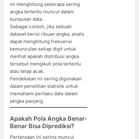
ini menghitung seberapa sering
angka tertentu muncul dalam
kumpulan data.
Sebagai contoh, jika sebuah
dataset berisi ribuan angka, analis
dapat menghitung frekuensi
kemunculan setiap digit untuk
melihat apakah distribusi angka
tersebut mengikuti pola tertentu
atau tetap acak.
Pendekatan ini sering digunakan
dalam penelitian statistik untuk
memahami perilaku data dalam
jangka panjang.
Apakah Pola Angka Benar-
Benar Bisa Diprediksi?
Pertanyaan ini sering muncul