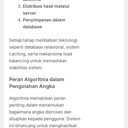
Distribusi hasil melalui
server
Penyimpanan dalam
database
Setiap tahap melibatkan teknologi
seperti database relasional, sistem
caching, serta mekanisme load
balancing untuk memastikan
stabilitas sistem.
Peran Algoritma dalam
Pengolahan Angka
Algoritma memainkan peran
penting dalam menentukan
bagaimana angka diproses dan
disajikan kepada pengguna. Sistem
ini dirancang untuk menghasilkan