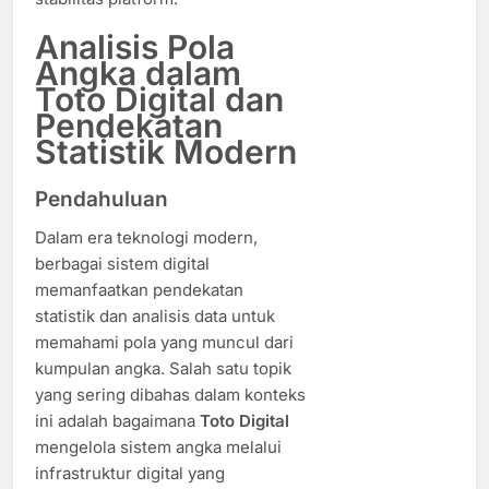
Analisis Pola
Angka dalam
Toto Digital dan
Pendekatan
Statistik Modern
Pendahuluan
Dalam era teknologi modern,
berbagai sistem digital
memanfaatkan pendekatan
statistik dan analisis data untuk
memahami pola yang muncul dari
kumpulan angka. Salah satu topik
yang sering dibahas dalam konteks
ini adalah bagaimana
Toto Digital
mengelola sistem angka melalui
infrastruktur digital yang