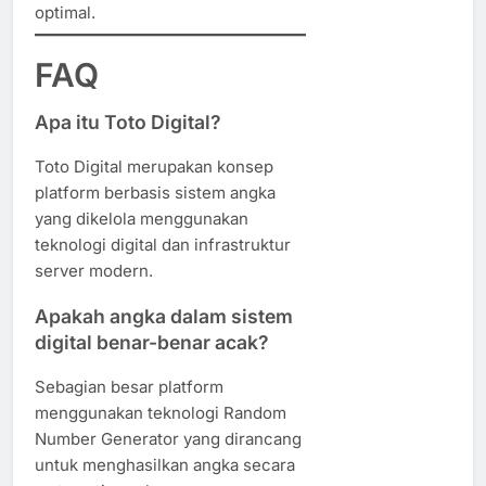
optimal.
FAQ
Apa itu Toto Digital?
Toto Digital merupakan konsep
platform berbasis sistem angka
yang dikelola menggunakan
teknologi digital dan infrastruktur
server modern.
Apakah angka dalam sistem
digital benar-benar acak?
Sebagian besar platform
menggunakan teknologi Random
Number Generator yang dirancang
untuk menghasilkan angka secara