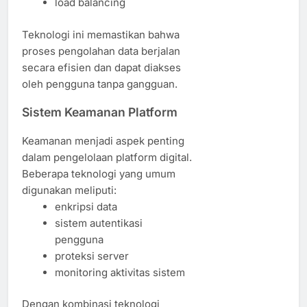
load balancing
Teknologi ini memastikan bahwa
proses pengolahan data berjalan
secara efisien dan dapat diakses
oleh pengguna tanpa gangguan.
Sistem Keamanan Platform
Keamanan menjadi aspek penting
dalam pengelolaan platform digital.
Beberapa teknologi yang umum
digunakan meliputi:
enkripsi data
sistem autentikasi
pengguna
proteksi server
monitoring aktivitas sistem
Dengan kombinasi teknologi