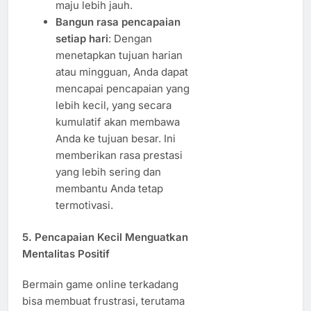
maju lebih jauh.
Bangun rasa pencapaian
setiap hari
: Dengan
menetapkan tujuan harian
atau mingguan, Anda dapat
mencapai pencapaian yang
lebih kecil, yang secara
kumulatif akan membawa
Anda ke tujuan besar. Ini
memberikan rasa prestasi
yang lebih sering dan
membantu Anda tetap
termotivasi.
5. Pencapaian Kecil Menguatkan
Mentalitas Positif
Bermain game online terkadang
bisa membuat frustrasi, terutama