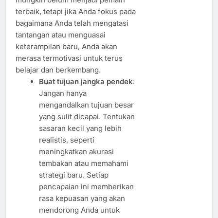
terbaik, tetapi jika Anda fokus pada
bagaimana Anda telah mengatasi
tantangan atau menguasai
keterampilan baru, Anda akan
merasa termotivasi untuk terus
belajar dan berkembang.
Buat tujuan jangka pendek
:
Jangan hanya
mengandalkan tujuan besar
yang sulit dicapai. Tentukan
sasaran kecil yang lebih
realistis, seperti
meningkatkan akurasi
tembakan atau memahami
strategi baru. Setiap
pencapaian ini memberikan
rasa kepuasan yang akan
mendorong Anda untuk