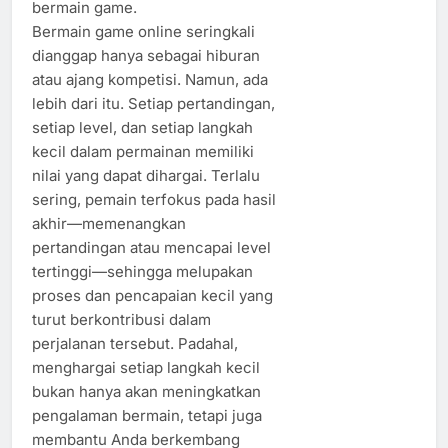
bermain game.
Bermain game online seringkali
dianggap hanya sebagai hiburan
atau ajang kompetisi. Namun, ada
lebih dari itu. Setiap pertandingan,
setiap level, dan setiap langkah
kecil dalam permainan memiliki
nilai yang dapat dihargai. Terlalu
sering, pemain terfokus pada hasil
akhir—memenangkan
pertandingan atau mencapai level
tertinggi—sehingga melupakan
proses dan pencapaian kecil yang
turut berkontribusi dalam
perjalanan tersebut. Padahal,
menghargai setiap langkah kecil
bukan hanya akan meningkatkan
pengalaman bermain, tetapi juga
membantu Anda berkembang