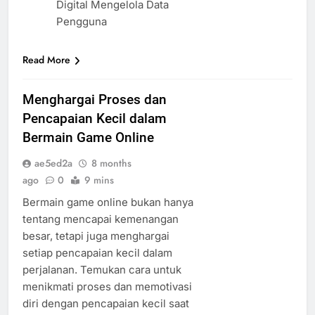
Digital Mengelola Data
Pengguna
Read More
Menghargai Proses dan
Pencapaian Kecil dalam
Bermain Game Online
ae5ed2a
8 months
ago
0
9 mins
Bermain game online bukan hanya
tentang mencapai kemenangan
besar, tetapi juga menghargai
setiap pencapaian kecil dalam
perjalanan. Temukan cara untuk
menikmati proses dan memotivasi
diri dengan pencapaian kecil saat