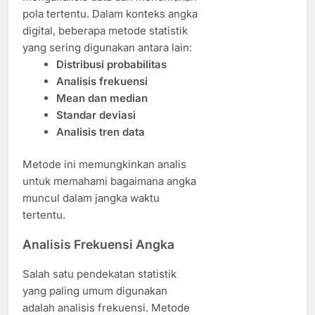
pola tertentu. Dalam konteks angka
digital, beberapa metode statistik
yang sering digunakan antara lain:
Distribusi probabilitas
Analisis frekuensi
Mean dan median
Standar deviasi
Analisis tren data
Metode ini memungkinkan analis
untuk memahami bagaimana angka
muncul dalam jangka waktu
tertentu.
Analisis Frekuensi Angka
Salah satu pendekatan statistik
yang paling umum digunakan
adalah analisis frekuensi. Metode