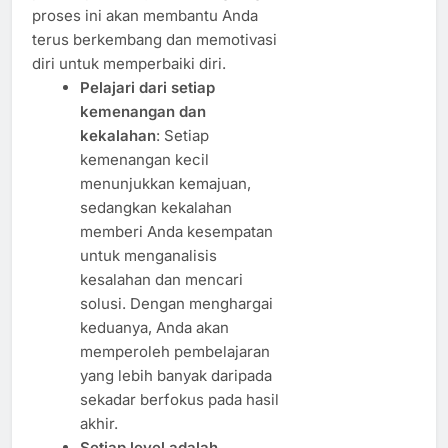
proses ini akan membantu Anda
terus berkembang dan memotivasi
diri untuk memperbaiki diri.
Pelajari dari setiap
kemenangan dan
kekalahan
: Setiap
kemenangan kecil
menunjukkan kemajuan,
sedangkan kekalahan
memberi Anda kesempatan
untuk menganalisis
kesalahan dan mencari
solusi. Dengan menghargai
keduanya, Anda akan
memperoleh pembelajaran
yang lebih banyak daripada
sekadar berfokus pada hasil
akhir.
Setiap level adalah