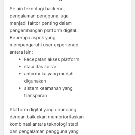
Selain teknologi backend,
pengalaman pengguna juga
menjadi faktor penting dalam
pengembangan platform digital.
Beberapa aspek yang
mempengaruhi user experience
antara lain:
kecepatan akses platform
stabilitas server
antarmuka yang mudah
digunakan
sistem keamanan yang
transparan
Platform digital yang dirancang
dengan baik akan memprioritaskan
kombinasi antara teknologi stabil
dan pengalaman pengguna yang