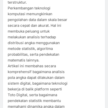
terstruktur.
Perkembangan teknologi
komputasi memungkinkan
pengolahan data dalam skala besar
secara cepat dan akurat. Hal ini
membuka peluang untuk
melakukan analisis terhadap
distribusi angka menggunakan
metode statistik, algoritma
probabilitas, serta pendekatan
matematis lainnya.
Artikel ini membahas secara
komprehensif bagaimana analisis
pola angka dapat dilakukan dalam
sistem digital, bagaimana teknologi
bekerja di balik platform seperti
Toto Digital, serta bagaimana
pendekatan statistik membantu
memahami dinamika angka dalam