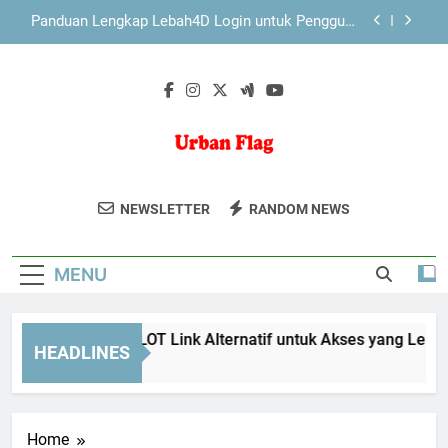
Skip
Daftar Edwinslot Lewat HP dengan Proses yang
to
Lebih Cepat dan Aman
content
Daftar Lebah4D Lewat HP dengan Langkah yang
Lebih Efisien
Panduan EDWINSLOT Link Alternatif untuk Akses
yang Lebih Lancar
Panduan Lengkap Lebah4D Login untuk Pengguna
Baru yang Ingin Akses Lebih Aman dan Terarah
Urban Flag
Dukung Gerakan Sosial Dan Lingkungan
Daftar Edwinslot Lewat HP dengan Proses yang
NEWSLETTER
RANDOM NEWS
Lebih Cepat dan Aman
Bersama Urban Flag. Untuk Perubahan
Daftar Lebah4D Lewat HP dengan Langkah yang
Positif Di Sekitar Kita.
Lebih Efisien
MENU
nduan EDWINSLOT Link Alternatif untuk Akses yang Lebih La
HEADLINES
Month Ago
Home