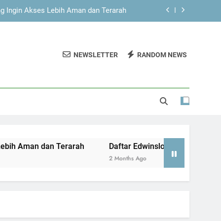
g Ingin Akses Lebih Aman dan Terarah
gan Proses yang Lebih Cepat dan Aman
HP dengan Langkah yang Lebih Efisien
NEWSLETTER
RANDOM NEWS
rnatif untuk Akses yang Lebih Lancar
an Positif Di Sekitar Kita.
g Ingin Akses Lebih Aman dan Terarah
gan Proses yang Lebih Cepat dan Aman
HP dengan Langkah yang Lebih Efisien
dan Terarah
Daftar Edwinslot Lewat HP dengan Proses 
2 Months Ago