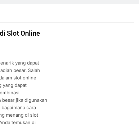
i Slot Online
enarik yang dapat
diah besar. Salah
dalam slot online
g yang dapat
ombinasi
besar jika digunakan
s bagaimana cara
ng menang di slot
t Anda temukan di