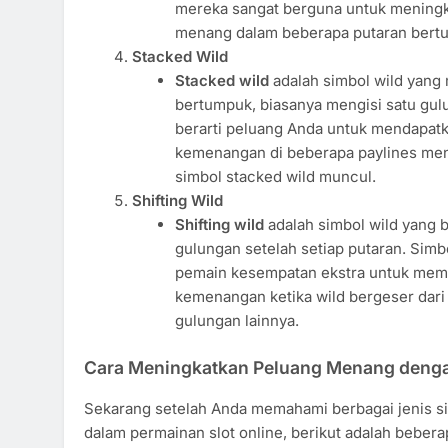
mereka sangat berguna untuk meningk
menang dalam beberapa putaran bertur
Stacked Wild
Stacked wild
adalah simbol wild yang
bertumpuk, biasanya mengisi satu gul
berarti peluang Anda untuk mendapat
kemenangan di beberapa paylines meni
simbol stacked wild muncul.
Shifting Wild
Shifting wild
adalah simbol wild yang b
gulungan setelah setiap putaran. Simb
pemain kesempatan ekstra untuk mem
kemenangan ketika wild bergeser dari
gulungan lainnya.
Cara Meningkatkan Peluang Menang dengan
Sekarang setelah Anda memahami berbagai jenis si
dalam permainan slot online, berikut adalah bebera