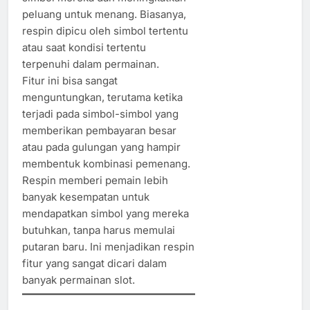
peluang untuk menang. Biasanya,
respin dipicu oleh simbol tertentu
atau saat kondisi tertentu
terpenuhi dalam permainan.
Fitur ini bisa sangat
menguntungkan, terutama ketika
terjadi pada simbol-simbol yang
memberikan pembayaran besar
atau pada gulungan yang hampir
membentuk kombinasi pemenang.
Respin memberi pemain lebih
banyak kesempatan untuk
mendapatkan simbol yang mereka
butuhkan, tanpa harus memulai
putaran baru. Ini menjadikan respin
fitur yang sangat dicari dalam
banyak permainan slot.