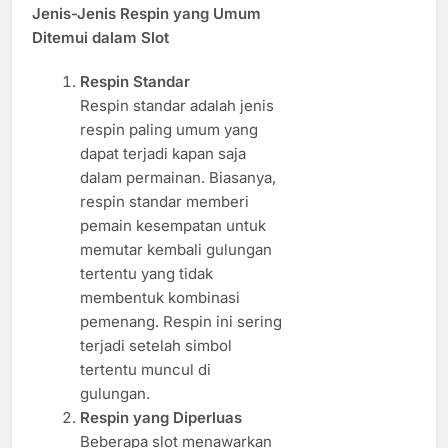
Jenis-Jenis Respin yang Umum
Ditemui dalam Slot
Respin Standar
Respin standar adalah jenis
respin paling umum yang
dapat terjadi kapan saja
dalam permainan. Biasanya,
respin standar memberi
pemain kesempatan untuk
memutar kembali gulungan
tertentu yang tidak
membentuk kombinasi
pemenang. Respin ini sering
terjadi setelah simbol
tertentu muncul di
gulungan.
Respin yang Diperluas
Beberapa slot menawarkan