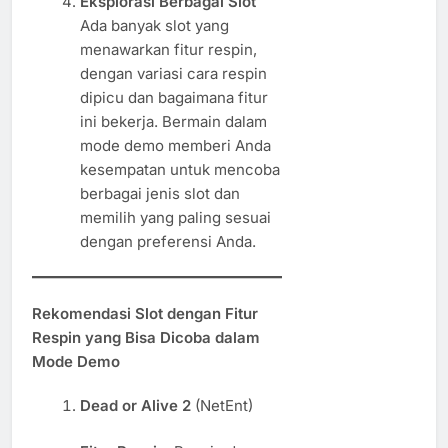
Eksplorasi Berbagai Slot
Ada banyak slot yang
menawarkan fitur respin,
dengan variasi cara respin
dipicu dan bagaimana fitur
ini bekerja. Bermain dalam
mode demo memberi Anda
kesempatan untuk mencoba
berbagai jenis slot dan
memilih yang paling sesuai
dengan preferensi Anda.
Rekomendasi Slot dengan Fitur
Respin yang Bisa Dicoba dalam
Mode Demo
Dead or Alive 2
(NetEnt)