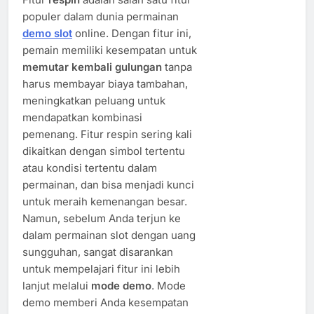
populer dalam dunia permainan
demo slot
online. Dengan fitur ini,
pemain memiliki kesempatan untuk
memutar kembali gulungan
tanpa
harus membayar biaya tambahan,
meningkatkan peluang untuk
mendapatkan kombinasi
pemenang. Fitur respin sering kali
dikaitkan dengan simbol tertentu
atau kondisi tertentu dalam
permainan, dan bisa menjadi kunci
untuk meraih kemenangan besar.
Namun, sebelum Anda terjun ke
dalam permainan slot dengan uang
sungguhan, sangat disarankan
untuk mempelajari fitur ini lebih
lanjut melalui
mode demo
. Mode
demo memberi Anda kesempatan