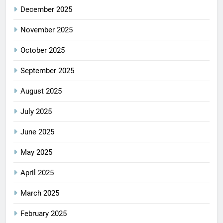
December 2025
November 2025
October 2025
September 2025
August 2025
July 2025
June 2025
May 2025
April 2025
March 2025
February 2025