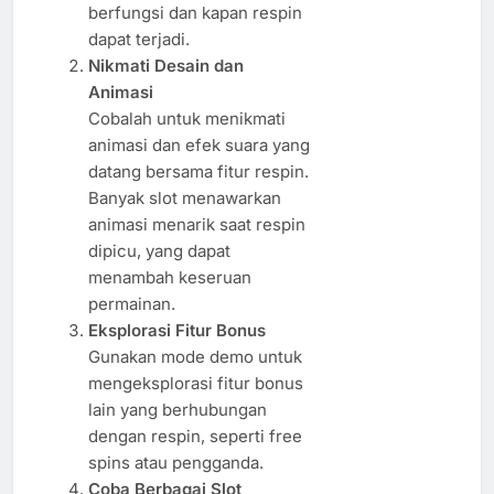
berfungsi dan kapan respin
dapat terjadi.
Nikmati Desain dan
Animasi
Cobalah untuk menikmati
animasi dan efek suara yang
datang bersama fitur respin.
Banyak slot menawarkan
animasi menarik saat respin
dipicu, yang dapat
menambah keseruan
permainan.
Eksplorasi Fitur Bonus
Gunakan mode demo untuk
mengeksplorasi fitur bonus
lain yang berhubungan
dengan respin, seperti free
spins atau pengganda.
Coba Berbagai Slot