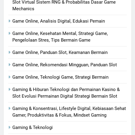
Slot Virtual Sistem RNG & Probabilitas Dasar Game
Mechanics
Game Online, Analisis Digital, Edukasi Pemain
Game Online, Kesehatan Mental, Strategi Game,
Pengelolaan Stres, Tips Bermain Game
Game Online, Panduan Slot, Keamanan Bermain
Game Online, Rekomendasi Mingguan, Panduan Slot
Game Online, Teknologi Game, Strategi Bermain
Gaming & Hiburan Teknologi dan Permainan Kasino &
Slot Evolusi Permainan Digital Strategi Bermain Slot
Gaming & Konsentrasi, Lifestyle Digital, Kebiasaan Sehat
Gamer, Produktivitas & Fokus, Mindset Gaming
Gaming & Teknologi