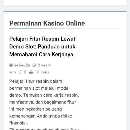
Permainan Kasino Online
Pelajari Fitur Respin Lewat
Demo Slot: Panduan untuk
Memahami Cara Kerjanya
ae5ed2a
2 years
ago
0
10 mins
Pelajari fitur
respin
dalam
permainan slot melalui mode
demo. Temukan cara kerja respin,
manfaatnya, dan bagaimana fitur
ini meningkatkan peluang
kemenangan Anda tanpa risiko
finansial.
Fitur
respin
adalah salah satu fitur