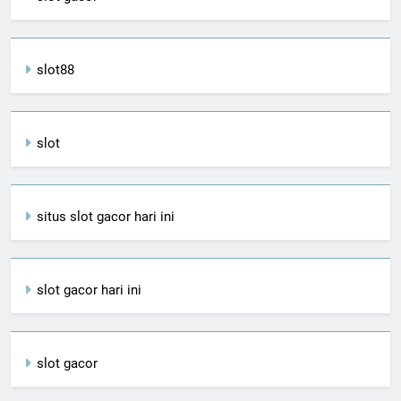
slot88
slot
situs slot gacor hari ini
slot gacor hari ini
slot gacor