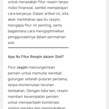
untuk merasakan fitur respin tanpa
risiko finansial, sambil mempelajari
cara kerjanya. Dalam artikel ini, kita
akan membahas apa itu respin,
mengapa fitur ini penting, serta
bagaimana cara mengoptimalkan
penggunaannya dalam permainan
slot.
Apa Itu Fitur Respin dalam Slot?
Fitur
respin
memungkinkan
pemain untuk memutar kembali
gulungan setelah putaran pertama,
tanpa memerlukan taruhan
tambahan. Dengan kata lain, respin
memberi kesempatan pemain
untuk memperbaiki kombinasi
simbol mereka dan meningkatkan