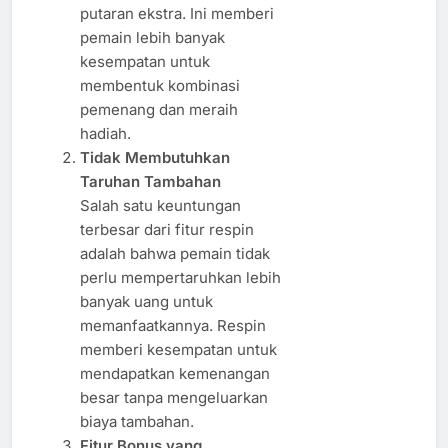
putaran ekstra. Ini memberi
pemain lebih banyak
kesempatan untuk
membentuk kombinasi
pemenang dan meraih
hadiah.
Tidak Membutuhkan
Taruhan Tambahan
Salah satu keuntungan
terbesar dari fitur respin
adalah bahwa pemain tidak
perlu mempertaruhkan lebih
banyak uang untuk
memanfaatkannya. Respin
memberi kesempatan untuk
mendapatkan kemenangan
besar tanpa mengeluarkan
biaya tambahan.
Fitur Bonus yang