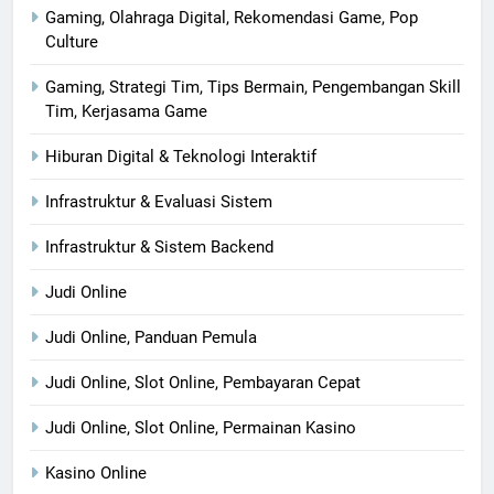
Gaming, Olahraga Digital, Rekomendasi Game, Pop
Culture
Gaming, Strategi Tim, Tips Bermain, Pengembangan Skill
Tim, Kerjasama Game
Hiburan Digital & Teknologi Interaktif
Infrastruktur & Evaluasi Sistem
Infrastruktur & Sistem Backend
Judi Online
Judi Online, Panduan Pemula
Judi Online, Slot Online, Pembayaran Cepat
Judi Online, Slot Online, Permainan Kasino
Kasino Online