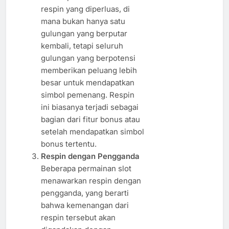
respin yang diperluas, di
mana bukan hanya satu
gulungan yang berputar
kembali, tetapi seluruh
gulungan yang berpotensi
memberikan peluang lebih
besar untuk mendapatkan
simbol pemenang. Respin
ini biasanya terjadi sebagai
bagian dari fitur bonus atau
setelah mendapatkan simbol
bonus tertentu.
Respin dengan Pengganda
Beberapa permainan slot
menawarkan respin dengan
pengganda, yang berarti
bahwa kemenangan dari
respin tersebut akan