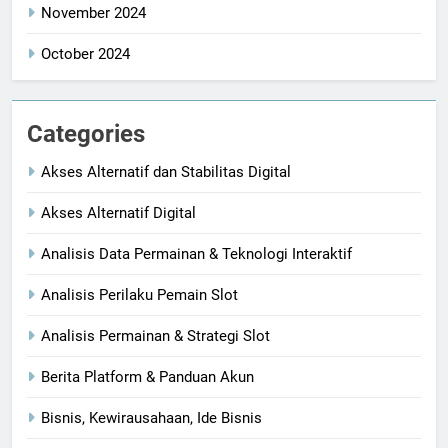
November 2024
October 2024
Categories
Akses Alternatif dan Stabilitas Digital
Akses Alternatif Digital
Analisis Data Permainan & Teknologi Interaktif
Analisis Perilaku Pemain Slot
Analisis Permainan & Strategi Slot
Berita Platform & Panduan Akun
Bisnis, Kewirausahaan, Ide Bisnis