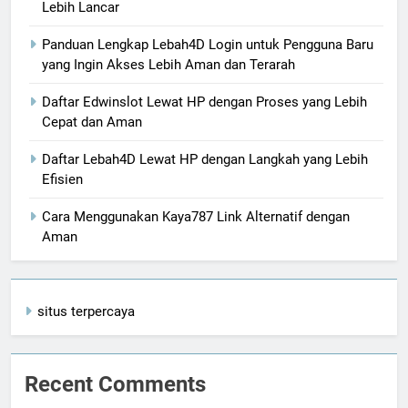
Lebih Lancar
Panduan Lengkap Lebah4D Login untuk Pengguna Baru
yang Ingin Akses Lebih Aman dan Terarah
Daftar Edwinslot Lewat HP dengan Proses yang Lebih
Cepat dan Aman
Daftar Lebah4D Lewat HP dengan Langkah yang Lebih
Efisien
Cara Menggunakan Kaya787 Link Alternatif dengan
Aman
situs terpercaya
Recent Comments