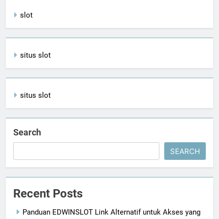
slot
situs slot
situs slot
Search
SEARCH
Recent Posts
Panduan EDWINSLOT Link Alternatif untuk Akses yang