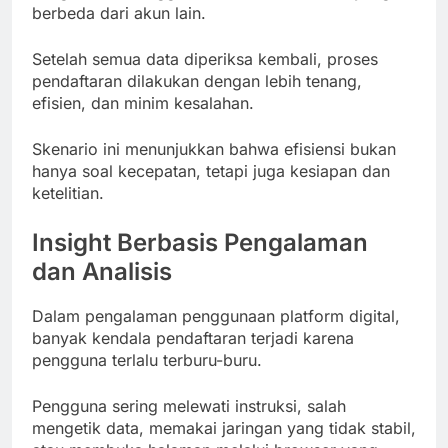
berbeda dari akun lain.
Setelah semua data diperiksa kembali, proses
pendaftaran dilakukan dengan lebih tenang,
efisien, dan minim kesalahan.
Skenario ini menunjukkan bahwa efisiensi bukan
hanya soal kecepatan, tetapi juga kesiapan dan
ketelitian.
Insight Berbasis Pengalaman
dan Analisis
Dalam pengalaman penggunaan platform digital,
banyak kendala pendaftaran terjadi karena
pengguna terlalu terburu-buru.
Pengguna sering melewati instruksi, salah
mengetik data, memakai jaringan yang tidak stabil,