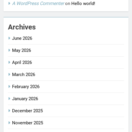
A WordPress Commenter
on
Hello world!
Archives
June 2026
May 2026
April 2026
March 2026
February 2026
January 2026
December 2025
November 2025