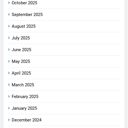
October 2025
September 2025
August 2025
July 2025
June 2025
May 2025
April 2025
March 2025
February 2025
January 2025
December 2024