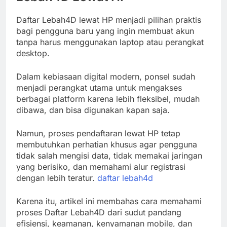
Daftar Lebah4D lewat HP menjadi pilihan praktis
bagi pengguna baru yang ingin membuat akun
tanpa harus menggunakan laptop atau perangkat
desktop.
Dalam kebiasaan digital modern, ponsel sudah
menjadi perangkat utama untuk mengakses
berbagai platform karena lebih fleksibel, mudah
dibawa, dan bisa digunakan kapan saja.
Namun, proses pendaftaran lewat HP tetap
membutuhkan perhatian khusus agar pengguna
tidak salah mengisi data, tidak memakai jaringan
yang berisiko, dan memahami alur registrasi
dengan lebih teratur.
daftar lebah4d
Karena itu, artikel ini membahas cara memahami
proses Daftar Lebah4D dari sudut pandang
efisiensi, keamanan, kenyamanan mobile, dan