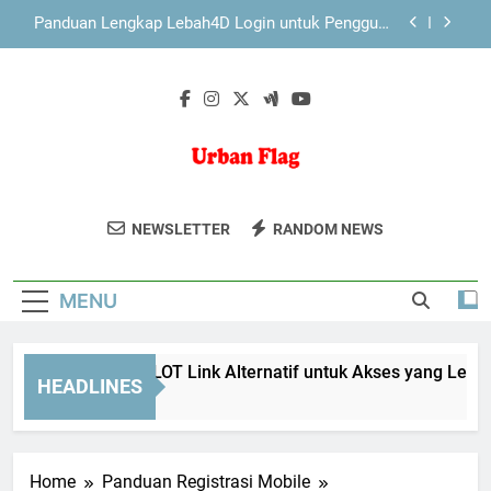
Skip
Daftar Edwinslot Lewat HP dengan Proses yang
to
Lebih Cepat dan Aman
content
Daftar Lebah4D Lewat HP dengan Langkah yang
Lebih Efisien
Panduan EDWINSLOT Link Alternatif untuk Akses
yang Lebih Lancar
Panduan Lengkap Lebah4D Login untuk Pengguna
Baru yang Ingin Akses Lebih Aman dan Terarah
Urban Flag
Dukung Gerakan Sosial Dan Lingkungan
Daftar Edwinslot Lewat HP dengan Proses yang
NEWSLETTER
RANDOM NEWS
Lebih Cepat dan Aman
Bersama Urban Flag. Untuk Perubahan
Daftar Lebah4D Lewat HP dengan Langkah yang
Positif Di Sekitar Kita.
Lebih Efisien
MENU
nduan EDWINSLOT Link Alternatif untuk Akses yang Lebih Lan
HEADLINES
Month Ago
Home
Panduan Registrasi Mobile