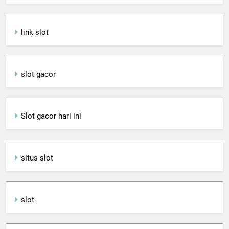
link slot
slot gacor
Slot gacor hari ini
situs slot
slot