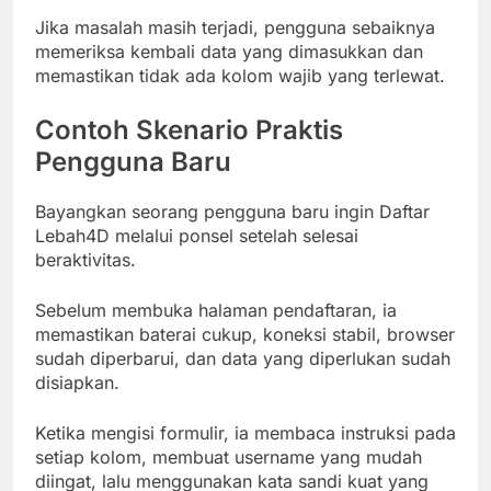
Jika masalah masih terjadi, pengguna sebaiknya
memeriksa kembali data yang dimasukkan dan
memastikan tidak ada kolom wajib yang terlewat.
Contoh Skenario Praktis
Pengguna Baru
Bayangkan seorang pengguna baru ingin Daftar
Lebah4D melalui ponsel setelah selesai
beraktivitas.
Sebelum membuka halaman pendaftaran, ia
memastikan baterai cukup, koneksi stabil, browser
sudah diperbarui, dan data yang diperlukan sudah
disiapkan.
Ketika mengisi formulir, ia membaca instruksi pada
setiap kolom, membuat username yang mudah
diingat, lalu menggunakan kata sandi kuat yang