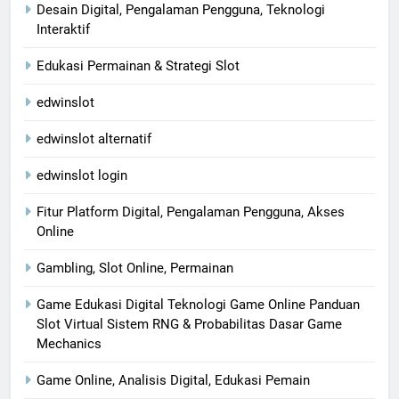
Desain Digital, Pengalaman Pengguna, Teknologi
Interaktif
Edukasi Permainan & Strategi Slot
edwinslot
edwinslot alternatif
edwinslot login
Fitur Platform Digital, Pengalaman Pengguna, Akses
Online
Gambling, Slot Online, Permainan
Game Edukasi Digital Teknologi Game Online Panduan
Slot Virtual Sistem RNG & Probabilitas Dasar Game
Mechanics
Game Online, Analisis Digital, Edukasi Pemain