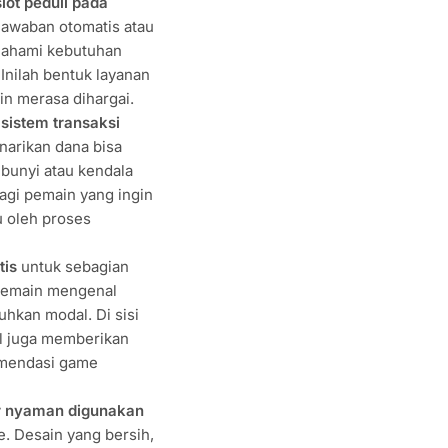
lot peduli pada
awaban otomatis atau
mahami kebutuhan
Inilah bentuk layanan
 merasa dihargai.
n
sistem transaksi
narikan dana bisa
mbunyi atau kendala
bagi pemain yang ingin
u oleh proses
tis
untuk sebagian
 pemain mengenal
kan modal. Di sisi
nal juga memberikan
omendasi game
ar nyaman digunakan
e. Desain yang bersih,