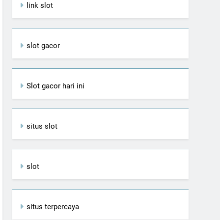
link slot
slot gacor
Slot gacor hari ini
situs slot
slot
situs terpercaya