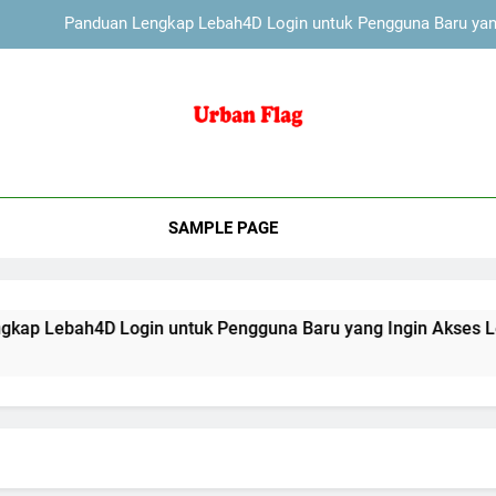
Panduan Lengkap Lebah4D Login untuk Pengguna Baru yan
Daftar Edwinslot Lewat HP den
Daftar Lebah4D Lewat 
an Flag
Panduan EDWINSLOT Link Alte
akan Sosial Dan Lingkungan Bersama Urban Flag. Untuk Perubah
Panduan Lengkap Lebah4D Login untuk Pengguna Baru yan
SAMPLE PAGE
Daftar Edwinslot Lewat HP den
Daftar Lebah4D Lewat 
D Login untuk Pengguna Baru yang Ingin Akses Lebih Aman 