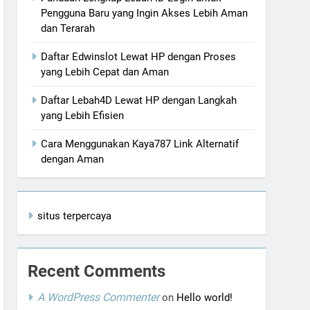
Pengguna Baru yang Ingin Akses Lebih Aman
dan Terarah
Daftar Edwinslot Lewat HP dengan Proses
yang Lebih Cepat dan Aman
Daftar Lebah4D Lewat HP dengan Langkah
yang Lebih Efisien
Cara Menggunakan Kaya787 Link Alternatif
dengan Aman
situs terpercaya
Recent Comments
A WordPress Commenter
on
Hello world!