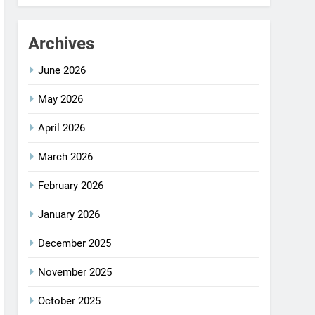
Archives
June 2026
May 2026
April 2026
March 2026
February 2026
January 2026
December 2025
November 2025
October 2025