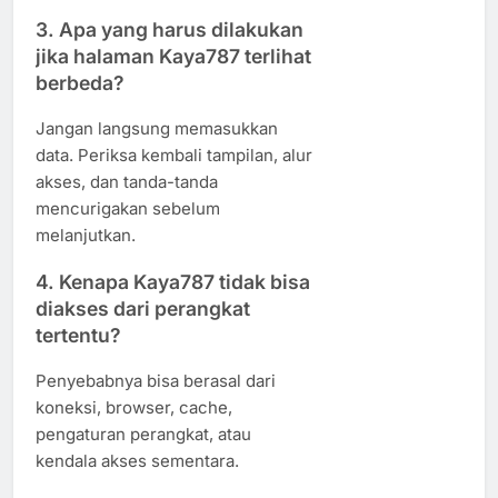
3. Apa yang harus dilakukan
jika halaman Kaya787 terlihat
berbeda?
Jangan langsung memasukkan
data. Periksa kembali tampilan, alur
akses, dan tanda-tanda
mencurigakan sebelum
melanjutkan.
4. Kenapa Kaya787 tidak bisa
diakses dari perangkat
tertentu?
Penyebabnya bisa berasal dari
koneksi, browser, cache,
pengaturan perangkat, atau
kendala akses sementara.