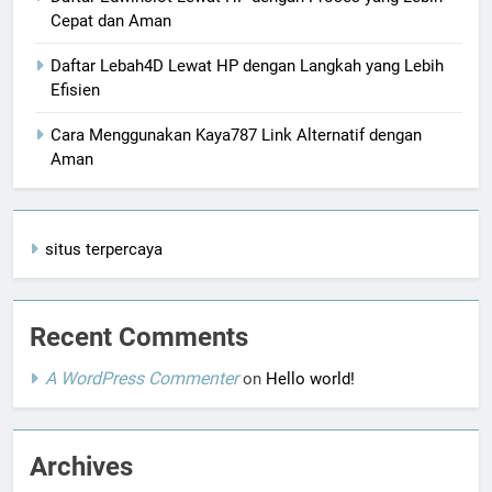
Cepat dan Aman
Daftar Lebah4D Lewat HP dengan Langkah yang Lebih
Efisien
Cara Menggunakan Kaya787 Link Alternatif dengan
Aman
situs terpercaya
Recent Comments
A WordPress Commenter
on
Hello world!
Archives