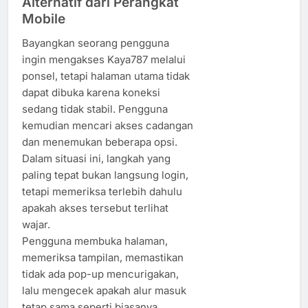
Alternatif dari Perangkat
Mobile
Bayangkan seorang pengguna
ingin mengakses Kaya787 melalui
ponsel, tetapi halaman utama tidak
dapat dibuka karena koneksi
sedang tidak stabil. Pengguna
kemudian mencari akses cadangan
dan menemukan beberapa opsi.
Dalam situasi ini, langkah yang
paling tepat bukan langsung login,
tetapi memeriksa terlebih dahulu
apakah akses tersebut terlihat
wajar.
Pengguna membuka halaman,
memeriksa tampilan, memastikan
tidak ada pop-up mencurigakan,
lalu mengecek apakah alur masuk
tetap sama seperti biasanya.