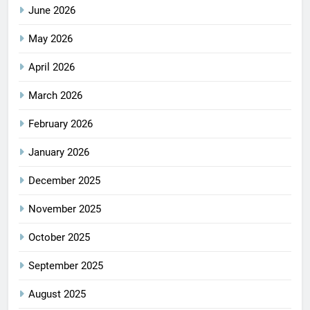
June 2026
May 2026
April 2026
March 2026
February 2026
January 2026
December 2025
November 2025
October 2025
September 2025
August 2025