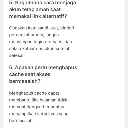
5. Bagaimana cara menjaga
akun tetap aman saat
memakai link alternatif?
Gunakan kata sandi kuat, hindari
perangkat umum, jangan
menyimpan login otomatis, dan
selalu keluar dari akun setelah
selesai.
6. Apakah perlu menghapus
cache saat akses
bermasalah?
Menghapus cache dapat
membantu jika halaman tidak
memuat dengan benar atau
menampilkan versi lama yang
bermasalah.