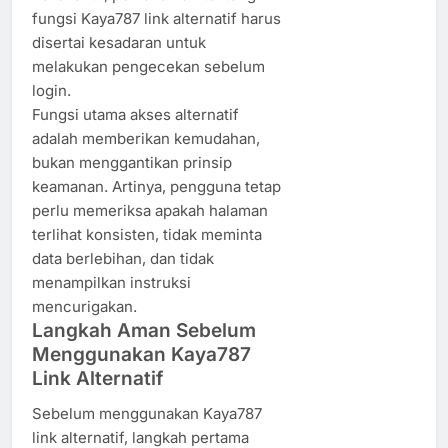
fungsi Kaya787 link alternatif harus
disertai kesadaran untuk
melakukan pengecekan sebelum
login.
Fungsi utama akses alternatif
adalah memberikan kemudahan,
bukan menggantikan prinsip
keamanan. Artinya, pengguna tetap
perlu memeriksa apakah halaman
terlihat konsisten, tidak meminta
data berlebihan, dan tidak
menampilkan instruksi
mencurigakan.
Langkah Aman Sebelum
Menggunakan Kaya787
Link Alternatif
Sebelum menggunakan Kaya787
link alternatif, langkah pertama