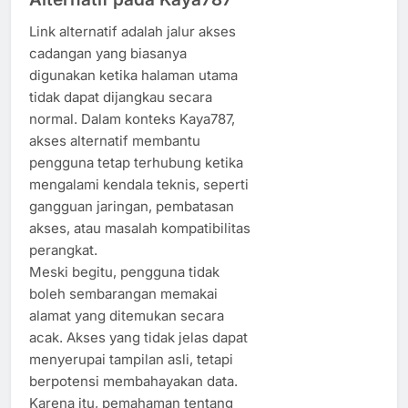
Link alternatif adalah jalur akses
cadangan yang biasanya
digunakan ketika halaman utama
tidak dapat dijangkau secara
normal. Dalam konteks Kaya787,
akses alternatif membantu
pengguna tetap terhubung ketika
mengalami kendala teknis, seperti
gangguan jaringan, pembatasan
akses, atau masalah kompatibilitas
perangkat.
Meski begitu, pengguna tidak
boleh sembarangan memakai
alamat yang ditemukan secara
acak. Akses yang tidak jelas dapat
menyerupai tampilan asli, tetapi
berpotensi membahayakan data.
Karena itu, pemahaman tentang