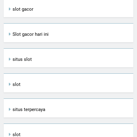
slot gacor
Slot gacor hari ini
situs slot
slot
situs terpercaya
slot