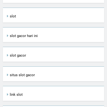
slot
slot gacor hari ini
slot gacor
situs slot gacor
link slot