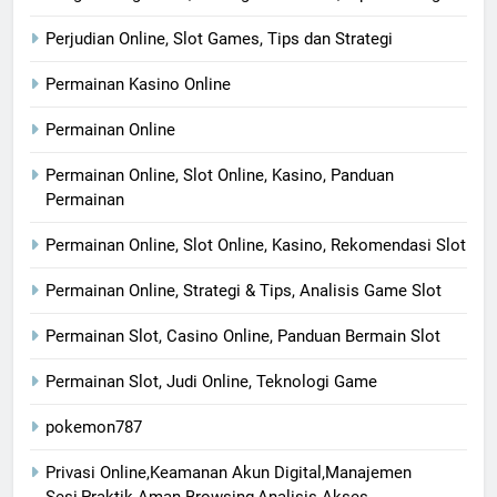
Perjudian Online, Slot Games, Tips dan Strategi
Permainan Kasino Online
Permainan Online
Permainan Online, Slot Online, Kasino, Panduan
Permainan
Permainan Online, Slot Online, Kasino, Rekomendasi Slot
Permainan Online, Strategi & Tips, Analisis Game Slot
Permainan Slot, Casino Online, Panduan Bermain Slot
Permainan Slot, Judi Online, Teknologi Game
pokemon787
Privasi Online,Keamanan Akun Digital,Manajemen
Sesi,Praktik Aman Browsing,Analisis Akses