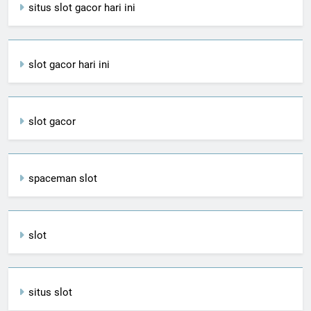
situs slot gacor hari ini
slot gacor hari ini
slot gacor
spaceman slot
slot
situs slot