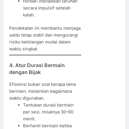
Hindari menaikkan taruhan
secara impulsif setelah
kalah.
Pendekatan ini membantu menjaga
saldo tetap stabil dan mengurangi
risiko kehilangan modal dalam
waktu singkat.
4. Atur Durasi Bermain
dengan Bijak
Efisiensi bukan soal berapa lama
bermain, melainkan bagaimana
waktu digunakan.
Tentukan durasi bermain
per sesi, misalnya 30–60
menit.
Berhenti bermain ketika