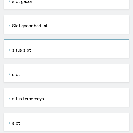
slot gacor
Slot gacor hari ini
situs slot
slot
situs terpercaya
slot