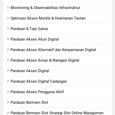
Monitoring & Observabilitas Infrastruktur
Optimasi Akses Mobile & Keamanan Tautan
Panduan & Tips Game
Panduan Akses Akun Digital
Panduan Akses Alternatif dan Kenyamanan Digital
Panduan Akses Aman & Navigasi Digital
Panduan Akses Digital
Panduan Akses Digital Cadangan
Panduan Akses Pengguna Aktif
Panduan Bermain Slot
Panduan Bermain Slot Strategi Slot Online Manajemen