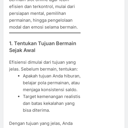
efisien dan terkontrol, mulai dari
persiapan mental, pemilihan
permainan, hingga pengelolaan
modal dan emosi selama bermain.
1. Tentukan Tujuan Bermain
Sejak Awal
Efisiensi dimulai dari tujuan yang
jelas. Sebelum bermain, tentukan:
Apakah tujuan Anda hiburan,
belajar pola permainan, atau
menjaga konsistensi saldo.
Target kemenangan realistis
dan batas kekalahan yang
bisa diterima.
Dengan tujuan yang jelas, Anda