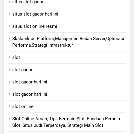
situs slot gacor
situs slot gacor hari ini
situs slot online resmi
Skalabilitas Platform,Manajemen Beban Server,Optimasi
Performa,Strategi Infrastruktur
slot
slot gacor
slot gacor hari ini
slot gacor hari ini.
slot online
Slot Online Aman, Tips Bermain Slot, Panduan Pemula
Slot, Situs Judi Terpercaya, Strategi Main Slot