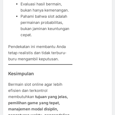
Evaluasi hasil bermain,
bukan hanya kemenangan.
Pahami bahwa slot adalah
permainan probabilitas,
bukan jaminan keuntungan
cepat.
Pendekatan ini membantu Anda
tetap realistis dan tidak terburu-
buru mengambil keputusan.
Kesimpulan
Bermain slot online agar lebih
efisien dan terkontrol
membutuhkan
tujuan yang jelas,
pemilihan game yang tepat,
manajemen modal disiplin,