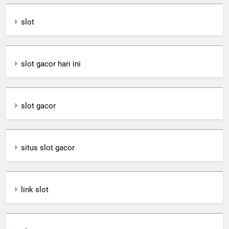
slot
slot gacor hari ini
slot gacor
situs slot gacor
link slot