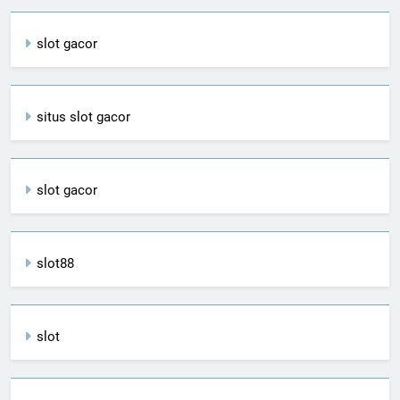
slot gacor
situs slot gacor
slot gacor
slot88
slot