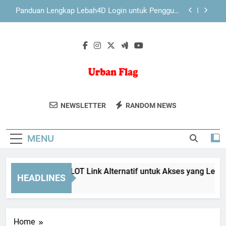
Skip
Daftar Edwinslot Lewat HP dengan Proses yang
to
Lebih Cepat dan Aman
content
Daftar Lebah4D Lewat HP dengan Langkah yang
Lebih Efisien
Panduan EDWINSLOT Link Alternatif untuk Akses
yang Lebih Lancar
Panduan Lengkap Lebah4D Login untuk Pengguna
Baru yang Ingin Akses Lebih Aman dan Terarah
Urban Flag
Dukung Gerakan Sosial Dan Lingkungan
Daftar Edwinslot Lewat HP dengan Proses yang
NEWSLETTER
RANDOM NEWS
Lebih Cepat dan Aman
Bersama Urban Flag. Untuk Perubahan
Daftar Lebah4D Lewat HP dengan Langkah yang
Positif Di Sekitar Kita.
Lebih Efisien
MENU
nduan EDWINSLOT Link Alternatif untuk Akses yang Lebih La
HEADLINES
Month Ago
Home