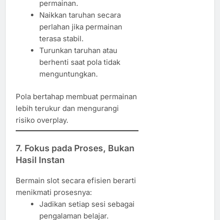
permainan.
Naikkan taruhan secara
perlahan jika permainan
terasa stabil.
Turunkan taruhan atau
berhenti saat pola tidak
menguntungkan.
Pola bertahap membuat permainan
lebih terukur dan mengurangi
risiko overplay.
7. Fokus pada Proses, Bukan
Hasil Instan
Bermain slot secara efisien berarti
menikmati prosesnya:
Jadikan setiap sesi sebagai
pengalaman belajar.