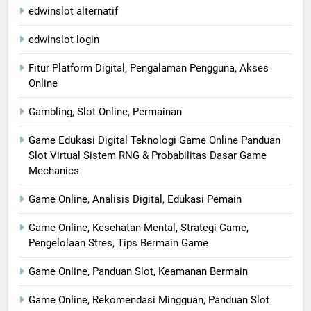
edwinslot alternatif
edwinslot login
Fitur Platform Digital, Pengalaman Pengguna, Akses
Online
Gambling, Slot Online, Permainan
Game Edukasi Digital Teknologi Game Online Panduan
Slot Virtual Sistem RNG & Probabilitas Dasar Game
Mechanics
Game Online, Analisis Digital, Edukasi Pemain
Game Online, Kesehatan Mental, Strategi Game,
Pengelolaan Stres, Tips Bermain Game
Game Online, Panduan Slot, Keamanan Bermain
Game Online, Rekomendasi Mingguan, Panduan Slot