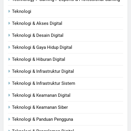
Teknologi
Teknologi & Akses Digital
Teknologi & Desain Digital
Teknologi & Gaya Hidup Digital
Teknologi & Hiburan Digital
Teknologi & Infrastruktur Digital
Teknologi & Infrastruktur Sistem
Teknologi & Keamanan Digital
Teknologi & Keamanan Siber
Teknologi & Panduan Pengguna