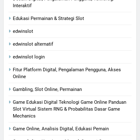
Interaktif
Edukasi Permainan & Strategi Slot
edwinslot
edwinslot alternatif
edwinslot login
Fitur Platform Digital, Pengalaman Pengguna, Akses
Online
Gambling, Slot Online, Permainan
Game Edukasi Digital Teknologi Game Online Panduan
Slot Virtual Sistem RNG & Probabilitas Dasar Game
Mechanics
Game Online, Analisis Digital, Edukasi Pemain