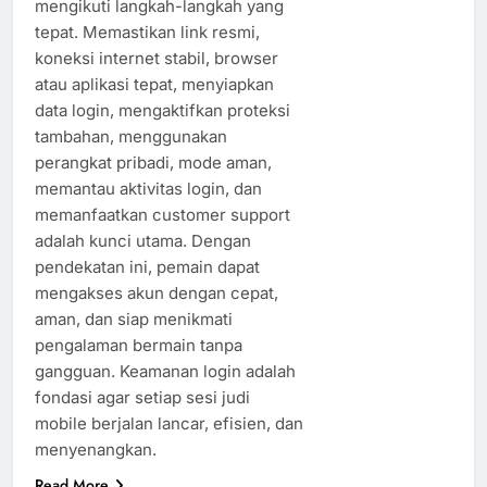
mengikuti langkah-langkah yang
tepat. Memastikan link resmi,
koneksi internet stabil, browser
atau aplikasi tepat, menyiapkan
data login, mengaktifkan proteksi
tambahan, menggunakan
perangkat pribadi, mode aman,
memantau aktivitas login, dan
memanfaatkan customer support
adalah kunci utama. Dengan
pendekatan ini, pemain dapat
mengakses akun dengan cepat,
aman, dan siap menikmati
pengalaman bermain tanpa
gangguan. Keamanan login adalah
fondasi agar setiap sesi judi
mobile berjalan lancar, efisien, dan
menyenangkan.
Read More