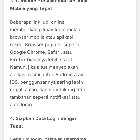
3. Gunakan Browser atau Aplikasi
Mobile yang Tepat
Beberapa link judi online
memberikan pilihan login melalui
browser mobile atau aplikasi
resmi. Browser populer seperti
Google Chrome, Safari, atau
Firefox biasanya lebih stabil.
Namun, jika situs menyediakan
aplikasi resmi untuk Android atau
iOS, penggunaannya sering lebih
cepat, aman, dan mendukung fitur
tambahan seperti notifikasi atau
auto login.
4. Siapkan Data Login dengan
Tepat
Sebelum login, pastikan username