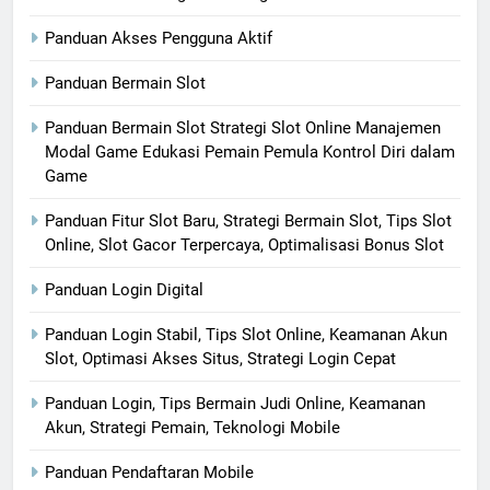
Panduan Akses Pengguna Aktif
Panduan Bermain Slot
Panduan Bermain Slot Strategi Slot Online Manajemen
Modal Game Edukasi Pemain Pemula Kontrol Diri dalam
Game
Panduan Fitur Slot Baru, Strategi Bermain Slot, Tips Slot
Online, Slot Gacor Terpercaya, Optimalisasi Bonus Slot
Panduan Login Digital
Panduan Login Stabil, Tips Slot Online, Keamanan Akun
Slot, Optimasi Akses Situs, Strategi Login Cepat
Panduan Login, Tips Bermain Judi Online, Keamanan
Akun, Strategi Pemain, Teknologi Mobile
Panduan Pendaftaran Mobile