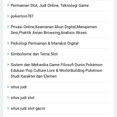
Permainan Slot, Judi Online, Teknologi Game
pokemon787
Privasi Online,Keamanan Akun Digital,Manajemen
Sesi,Praktik Aman Browsing,Analisis Akses
Psikologi Permainan & Interaksi Digital
Simbolisme dan Tema Slot
Sistem dan Mekanika Game Filosofi Dunia Pokémon
Edukasi Pop Culture Lore & World-Building Pokémon
Studi Karakter dan Elemen
situs judi
situs judi slot
situs judi slot gacor