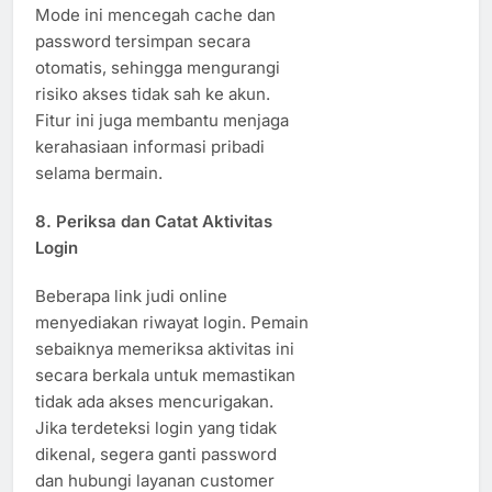
Mode ini mencegah cache dan
password tersimpan secara
otomatis, sehingga mengurangi
risiko akses tidak sah ke akun.
Fitur ini juga membantu menjaga
kerahasiaan informasi pribadi
selama bermain.
8. Periksa dan Catat Aktivitas
Login
Beberapa link judi online
menyediakan riwayat login. Pemain
sebaiknya memeriksa aktivitas ini
secara berkala untuk memastikan
tidak ada akses mencurigakan.
Jika terdeteksi login yang tidak
dikenal, segera ganti password
dan hubungi layanan customer