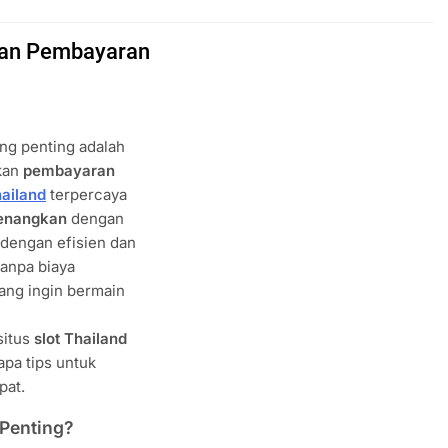
gan Pembayaran
ing penting adalah
kan
pembayaran
hailand
terpercaya
enangkan
dengan
dengan efisien dan
anpa biaya
yang ingin bermain
situs
slot Thailand
apa tips untuk
pat.
Penting?