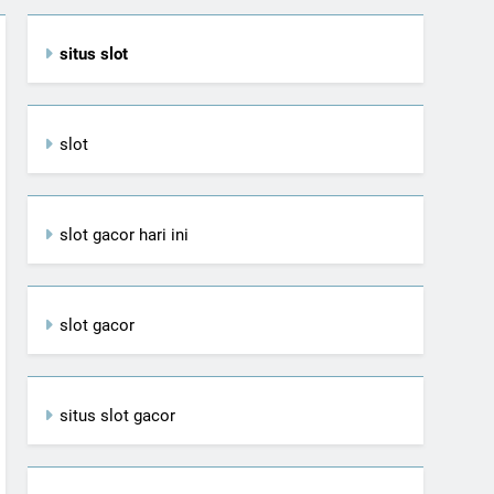
situs slot
slot
slot gacor hari ini
slot gacor
situs slot gacor