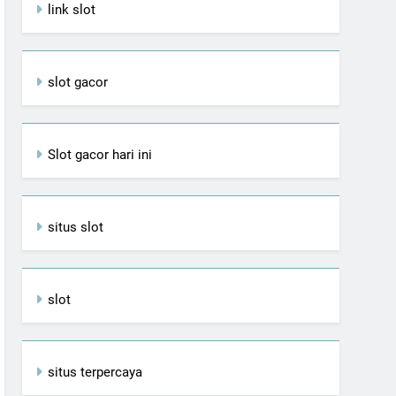
link slot
slot gacor
Slot gacor hari ini
situs slot
slot
situs terpercaya