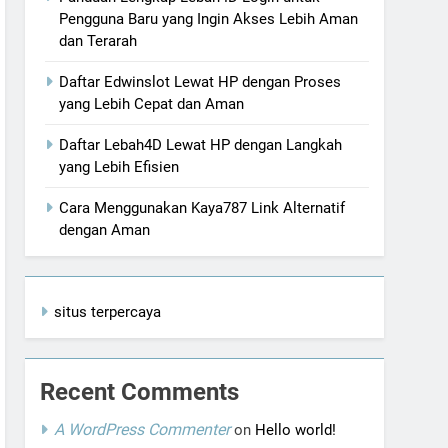
Pengguna Baru yang Ingin Akses Lebih Aman
dan Terarah
Daftar Edwinslot Lewat HP dengan Proses
yang Lebih Cepat dan Aman
Daftar Lebah4D Lewat HP dengan Langkah
yang Lebih Efisien
Cara Menggunakan Kaya787 Link Alternatif
dengan Aman
situs terpercaya
Recent Comments
A WordPress Commenter
on
Hello world!