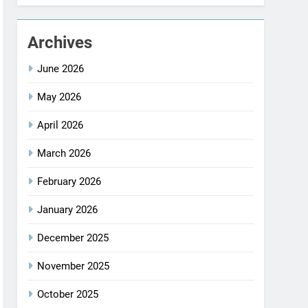
Archives
June 2026
May 2026
April 2026
March 2026
February 2026
January 2026
December 2025
November 2025
October 2025