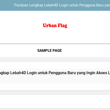
Panduan Lengkap Lebah4D Login untuk Pengguna Baru yan
Daftar Edwinslot Lewat HP den
Daftar Lebah4D Lewat 
an Flag
Panduan EDWINSLOT Link Alte
akan Sosial Dan Lingkungan Bersama Urban Flag. Untuk Perubah
Panduan Lengkap Lebah4D Login untuk Pengguna Baru yan
SAMPLE PAGE
Daftar Edwinslot Lewat HP den
Daftar Lebah4D Lewat 
D Login untuk Pengguna Baru yang Ingin Akses Lebih Aman d