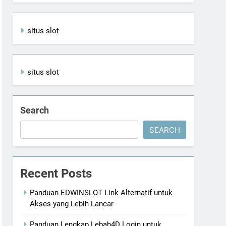
situs slot
situs slot
Search
SEARCH
Recent Posts
Panduan EDWINSLOT Link Alternatif untuk
Akses yang Lebih Lancar
Panduan Lengkap Lebah4D Login untuk