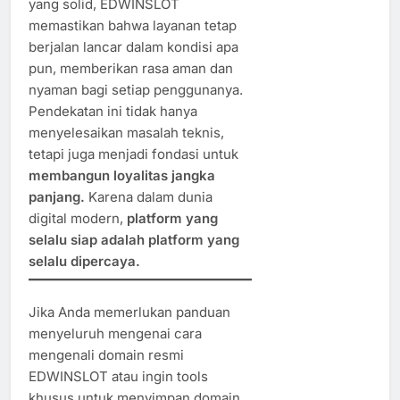
yang solid, EDWINSLOT
memastikan bahwa layanan tetap
berjalan lancar dalam kondisi apa
pun, memberikan rasa aman dan
nyaman bagi setiap penggunanya.
Pendekatan ini tidak hanya
menyelesaikan masalah teknis,
tetapi juga menjadi fondasi untuk
membangun loyalitas jangka
panjang.
Karena dalam dunia
digital modern,
platform yang
selalu siap adalah platform yang
selalu dipercaya.
Jika Anda memerlukan panduan
menyeluruh mengenai cara
mengenali domain resmi
EDWINSLOT atau ingin tools
khusus untuk menyimpan domain