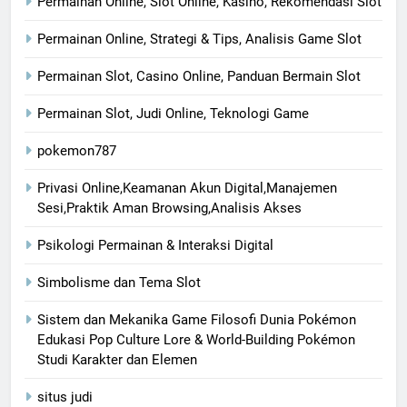
Permainan Online, Slot Online, Kasino, Rekomendasi Slot
Permainan Online, Strategi & Tips, Analisis Game Slot
Permainan Slot, Casino Online, Panduan Bermain Slot
Permainan Slot, Judi Online, Teknologi Game
pokemon787
Privasi Online,Keamanan Akun Digital,Manajemen
Sesi,Praktik Aman Browsing,Analisis Akses
Psikologi Permainan & Interaksi Digital
Simbolisme dan Tema Slot
Sistem dan Mekanika Game Filosofi Dunia Pokémon
Edukasi Pop Culture Lore & World-Building Pokémon
Studi Karakter dan Elemen
situs judi