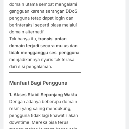
domain utama sempat mengalami
gangguan karena serangan DDoS,
pengguna tetap dapat login dan
berinteraksi seperti biasa melalui
domain alternatif.
Tak hanya itu,
transisi antar-
domain terjadi secara mulus dan
tidak mengganggu sesi pengguna
,
menjadikannya nyaris tak terasa
dari sisi pengalaman.
Manfaat Bagi Pengguna
1. Akses Stabil Sepanjang Waktu
Dengan adanya beberapa domain
resmi yang saling mendukung,
pengguna tidak lagi khawatir akan
downtime. Mereka bisa terus