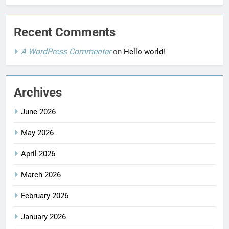
Recent Comments
A WordPress Commenter
on
Hello world!
Archives
June 2026
May 2026
April 2026
March 2026
February 2026
January 2026