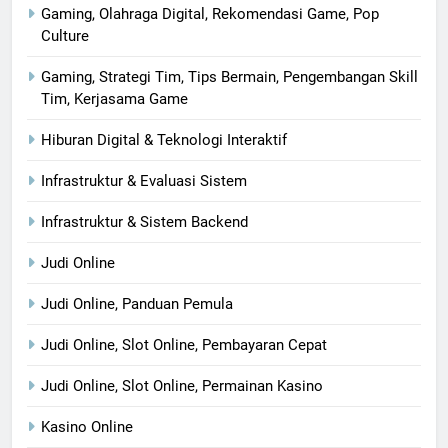
Gaming, Olahraga Digital, Rekomendasi Game, Pop
Culture
Gaming, Strategi Tim, Tips Bermain, Pengembangan Skill
Tim, Kerjasama Game
Hiburan Digital & Teknologi Interaktif
Infrastruktur & Evaluasi Sistem
Infrastruktur & Sistem Backend
Judi Online
Judi Online, Panduan Pemula
Judi Online, Slot Online, Pembayaran Cepat
Judi Online, Slot Online, Permainan Kasino
Kasino Online