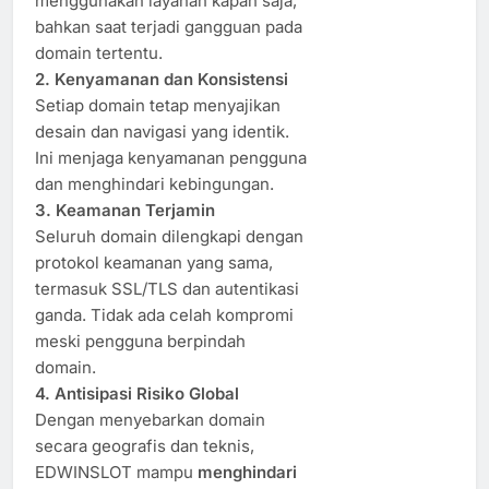
menggunakan layanan kapan saja,
bahkan saat terjadi gangguan pada
domain tertentu.
2. Kenyamanan dan Konsistensi
Setiap domain tetap menyajikan
desain dan navigasi yang identik.
Ini menjaga kenyamanan pengguna
dan menghindari kebingungan.
3. Keamanan Terjamin
Seluruh domain dilengkapi dengan
protokol keamanan yang sama,
termasuk SSL/TLS dan autentikasi
ganda. Tidak ada celah kompromi
meski pengguna berpindah
domain.
4. Antisipasi Risiko Global
Dengan menyebarkan domain
secara geografis dan teknis,
EDWINSLOT mampu
menghindari