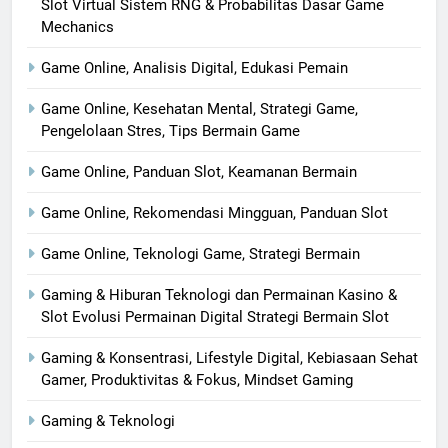
Slot Virtual Sistem RNG & Probabilitas Dasar Game
Mechanics
Game Online, Analisis Digital, Edukasi Pemain
Game Online, Kesehatan Mental, Strategi Game,
Pengelolaan Stres, Tips Bermain Game
Game Online, Panduan Slot, Keamanan Bermain
Game Online, Rekomendasi Mingguan, Panduan Slot
Game Online, Teknologi Game, Strategi Bermain
Gaming & Hiburan Teknologi dan Permainan Kasino &
Slot Evolusi Permainan Digital Strategi Bermain Slot
Gaming & Konsentrasi, Lifestyle Digital, Kebiasaan Sehat
Gamer, Produktivitas & Fokus, Mindset Gaming
Gaming & Teknologi