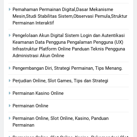
Pemahaman Permainan Digital,Dasar Mekanisme
Mesin,Studi Stabilitas Sistem,Observasi Pemula,Struktur
Permainan Interaktif
Pengelolaan Akun Digital Sistem Login dan Autentikasi
Keamanan Data Pengguna Pengalaman Pengguna (UX)
Infrastruktur Platform Online Panduan Teknis Pengguna
Administrasi Akun Online
Pengembangan Diri, Strategi Permainan, Tips Menang.
Perjudian Online, Slot Games, Tips dan Strategi
Permainan Kasino Online
Permainan Online
Permainan Online, Slot Online, Kasino, Panduan
Permainan