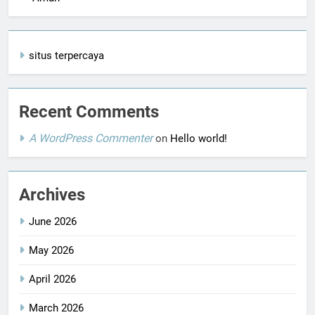
situs terpercaya
Recent Comments
A WordPress Commenter
on
Hello world!
Archives
June 2026
May 2026
April 2026
March 2026