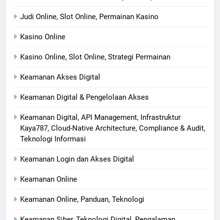
Judi Online, Slot Online, Permainan Kasino
Kasino Online
Kasino Online, Slot Online, Strategi Permainan
Keamanan Akses Digital
Keamanan Digital & Pengelolaan Akses
Keamanan Digital, API Management, Infrastruktur
Kaya787, Cloud-Native Architecture, Compliance & Audit,
Teknologi Informasi
Keamanan Login dan Akses Digital
Keamanan Online
Keamanan Online, Panduan, Teknologi
Keamanan Siber, Teknologi Digital, Pengalaman