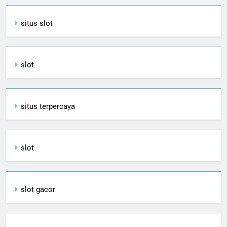
situs slot
slot
situs terpercaya
slot
slot gacor