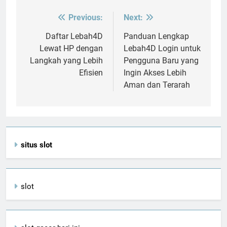
Previous:
Next:
Post
navigation
Daftar Lebah4D
Panduan Lengkap
Lewat HP dengan
Lebah4D Login untuk
Langkah yang Lebih
Pengguna Baru yang
Efisien
Ingin Akses Lebih
Aman dan Terarah
situs slot
slot