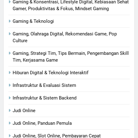
Gaming & Konsentrasi, Lifestyle Digital, Kebiasaan Sehat
Gamer, Produktivitas & Fokus, Mindset Gaming
Gaming & Teknologi
Gaming, Olahraga Digital, Rekomendasi Game, Pop
Culture
Gaming, Strategi Tim, Tips Bermain, Pengembangan Skill
Tim, Kerjasama Game
Hiburan Digital & Teknologi Interaktif
Infrastruktur & Evaluasi Sistem
Infrastruktur & Sistem Backend
Judi Online
Judi Online, Panduan Pemula
Judi Online, Slot Online, Pembayaran Cepat