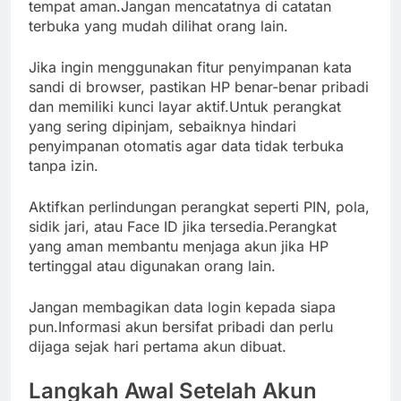
tempat aman.Jangan mencatatnya di catatan
terbuka yang mudah dilihat orang lain.
Jika ingin menggunakan fitur penyimpanan kata
sandi di browser, pastikan HP benar-benar pribadi
dan memiliki kunci layar aktif.Untuk perangkat
yang sering dipinjam, sebaiknya hindari
penyimpanan otomatis agar data tidak terbuka
tanpa izin.
Aktifkan perlindungan perangkat seperti PIN, pola,
sidik jari, atau Face ID jika tersedia.Perangkat
yang aman membantu menjaga akun jika HP
tertinggal atau digunakan orang lain.
Jangan membagikan data login kepada siapa
pun.Informasi akun bersifat pribadi dan perlu
dijaga sejak hari pertama akun dibuat.
Langkah Awal Setelah Akun