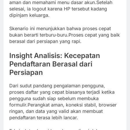
aman dan memahami menu dasar akun.Setelah
selesai, ia logout karena HP tersebut kadang
dipinjam keluarga.
Skenario ini menunjukkan bahwa proses cepat
bukan berarti terburu-buru.Proses cepat yang baik
berasal dari persiapan yang rapi.
Insight Analisis: Kecepatan
Pendaftaran Berasal dari
Persiapan
Dari sudut pandang pengalaman pengguna,
proses daftar yang cepat biasanya terjadi ketika
pengguna sudah siap sebelum membuka
formulir.Perangkat aman, koneksi stabil, browser
ringan, dan data yang valid akan membuat
pendaftaran terasa lebih lancar.