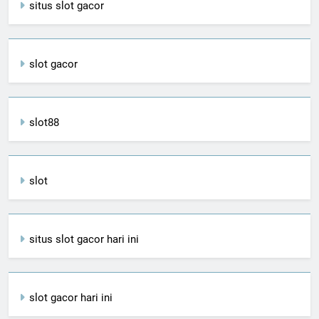
situs slot gacor
slot gacor
slot88
slot
situs slot gacor hari ini
slot gacor hari ini