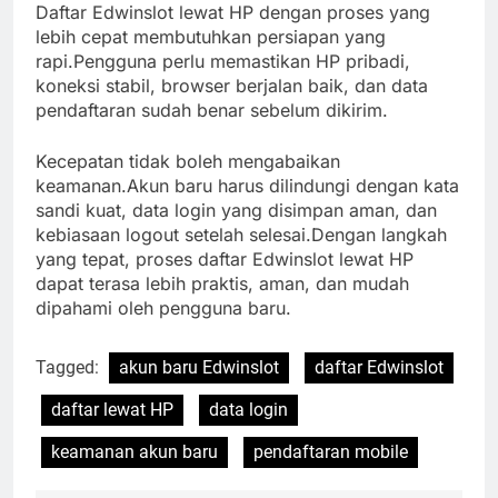
Daftar Edwinslot lewat HP dengan proses yang
lebih cepat membutuhkan persiapan yang
rapi.Pengguna perlu memastikan HP pribadi,
koneksi stabil, browser berjalan baik, dan data
pendaftaran sudah benar sebelum dikirim.
Kecepatan tidak boleh mengabaikan
keamanan.Akun baru harus dilindungi dengan kata
sandi kuat, data login yang disimpan aman, dan
kebiasaan logout setelah selesai.Dengan langkah
yang tepat, proses daftar Edwinslot lewat HP
dapat terasa lebih praktis, aman, dan mudah
dipahami oleh pengguna baru.
Tagged:
akun baru Edwinslot
daftar Edwinslot
daftar lewat HP
data login
keamanan akun baru
pendaftaran mobile