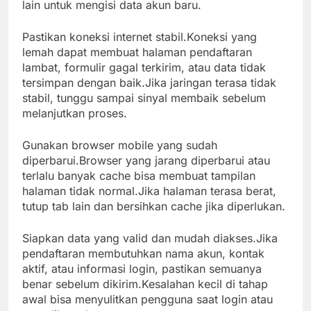
lain untuk mengisi data akun baru.
Pastikan koneksi internet stabil.Koneksi yang
lemah dapat membuat halaman pendaftaran
lambat, formulir gagal terkirim, atau data tidak
tersimpan dengan baik.Jika jaringan terasa tidak
stabil, tunggu sampai sinyal membaik sebelum
melanjutkan proses.
Gunakan browser mobile yang sudah
diperbarui.Browser yang jarang diperbarui atau
terlalu banyak cache bisa membuat tampilan
halaman tidak normal.Jika halaman terasa berat,
tutup tab lain dan bersihkan cache jika diperlukan.
Siapkan data yang valid dan mudah diakses.Jika
pendaftaran membutuhkan nama akun, kontak
aktif, atau informasi login, pastikan semuanya
benar sebelum dikirim.Kesalahan kecil di tahap
awal bisa menyulitkan pengguna saat login atau