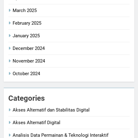
March 2025
February 2025
January 2025
December 2024
November 2024
October 2024
Categories
Akses Alternatif dan Stabilitas Digital
Akses Alternatif Digital
Analisis Data Permainan & Teknologi Interaktif