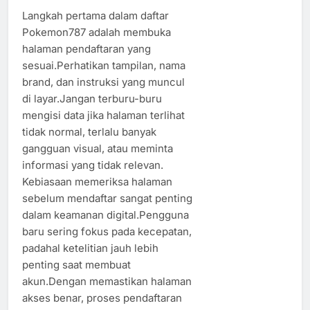
Langkah pertama dalam daftar
Pokemon787 adalah membuka
halaman pendaftaran yang
sesuai.Perhatikan tampilan, nama
brand, dan instruksi yang muncul
di layar.Jangan terburu-buru
mengisi data jika halaman terlihat
tidak normal, terlalu banyak
gangguan visual, atau meminta
informasi yang tidak relevan.
Kebiasaan memeriksa halaman
sebelum mendaftar sangat penting
dalam keamanan digital.Pengguna
baru sering fokus pada kecepatan,
padahal ketelitian jauh lebih
penting saat membuat
akun.Dengan memastikan halaman
akses benar, proses pendaftaran