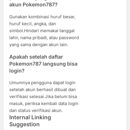
akun Pokemon787?
Gunakan kombinasi huruf besar,
huruf kecil, angka, dan
simbol.Hindari memakai tanggal
lahir, nama pribadi, atau password
yang sama dengan akun lain.
Apakah setelah daftar
Pokemon787 langsung bisa
login?
Umumnya pengguna dapat login
setelah akun berhasil dibuat dan
verifikasi selesai.Jika belum bisa
masuk, periksa kembali data login
dan status verifikasi akun.
Internal Linking
Suggestion