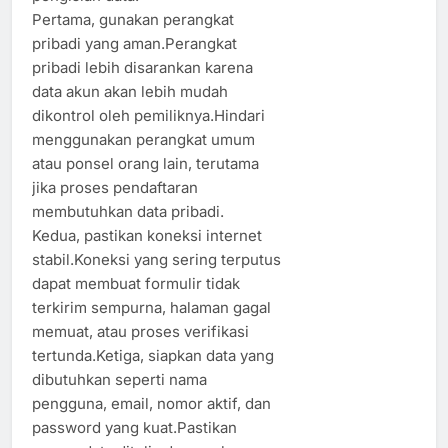
Pertama, gunakan perangkat
pribadi yang aman.Perangkat
pribadi lebih disarankan karena
data akun akan lebih mudah
dikontrol oleh pemiliknya.Hindari
menggunakan perangkat umum
atau ponsel orang lain, terutama
jika proses pendaftaran
membutuhkan data pribadi.
Kedua, pastikan koneksi internet
stabil.Koneksi yang sering terputus
dapat membuat formulir tidak
terkirim sempurna, halaman gagal
memuat, atau proses verifikasi
tertunda.Ketiga, siapkan data yang
dibutuhkan seperti nama
pengguna, email, nomor aktif, dan
password yang kuat.Pastikan