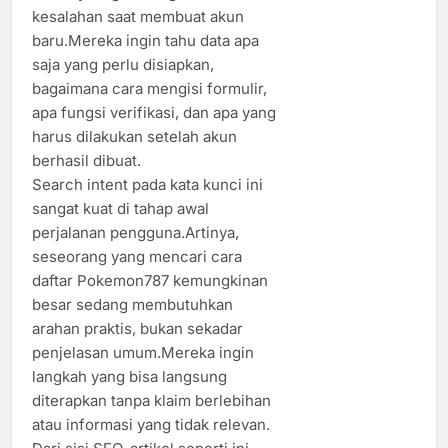
kesalahan saat membuat akun
baru.Mereka ingin tahu data apa
saja yang perlu disiapkan,
bagaimana cara mengisi formulir,
apa fungsi verifikasi, dan apa yang
harus dilakukan setelah akun
berhasil dibuat.
Search intent pada kata kunci ini
sangat kuat di tahap awal
perjalanan pengguna.Artinya,
seseorang yang mencari cara
daftar Pokemon787 kemungkinan
besar sedang membutuhkan
arahan praktis, bukan sekadar
penjelasan umum.Mereka ingin
langkah yang bisa langsung
diterapkan tanpa klaim berlebihan
atau informasi yang tidak relevan.