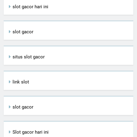
slot gacor hari ini
slot gacor
situs slot gacor
link slot
slot gacor
Slot gacor hari ini