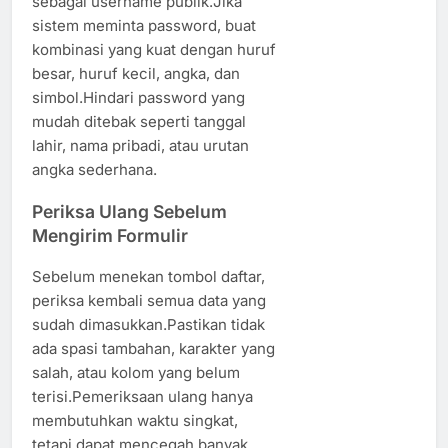
sebagai username publik.Jika
sistem meminta password, buat
kombinasi yang kuat dengan huruf
besar, huruf kecil, angka, dan
simbol.Hindari password yang
mudah ditebak seperti tanggal
lahir, nama pribadi, atau urutan
angka sederhana.
Periksa Ulang Sebelum
Mengirim Formulir
Sebelum menekan tombol daftar,
periksa kembali semua data yang
sudah dimasukkan.Pastikan tidak
ada spasi tambahan, karakter yang
salah, atau kolom yang belum
terisi.Pemeriksaan ulang hanya
membutuhkan waktu singkat,
tetapi dapat mencegah banyak