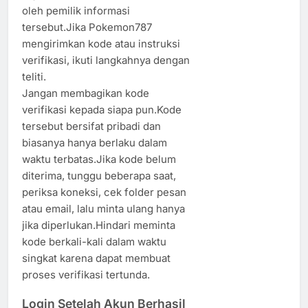
oleh pemilik informasi
tersebut.Jika Pokemon787
mengirimkan kode atau instruksi
verifikasi, ikuti langkahnya dengan
teliti.
Jangan membagikan kode
verifikasi kepada siapa pun.Kode
tersebut bersifat pribadi dan
biasanya hanya berlaku dalam
waktu terbatas.Jika kode belum
diterima, tunggu beberapa saat,
periksa koneksi, cek folder pesan
atau email, lalu minta ulang hanya
jika diperlukan.Hindari meminta
kode berkali-kali dalam waktu
singkat karena dapat membuat
proses verifikasi tertunda.
Login Setelah Akun Berhasil