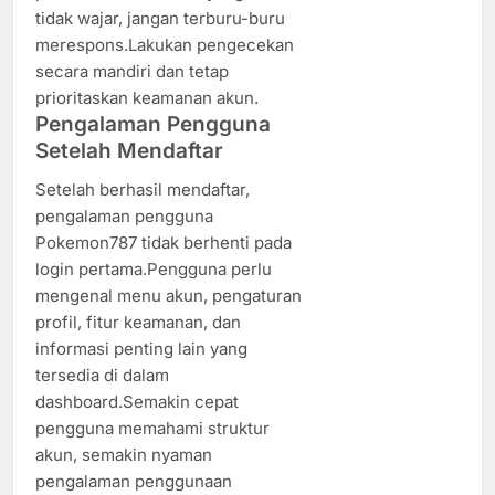
tidak wajar, jangan terburu-buru
merespons.Lakukan pengecekan
secara mandiri dan tetap
prioritaskan keamanan akun.
Pengalaman Pengguna
Setelah Mendaftar
Setelah berhasil mendaftar,
pengalaman pengguna
Pokemon787 tidak berhenti pada
login pertama.Pengguna perlu
mengenal menu akun, pengaturan
profil, fitur keamanan, dan
informasi penting lain yang
tersedia di dalam
dashboard.Semakin cepat
pengguna memahami struktur
akun, semakin nyaman
pengalaman penggunaan