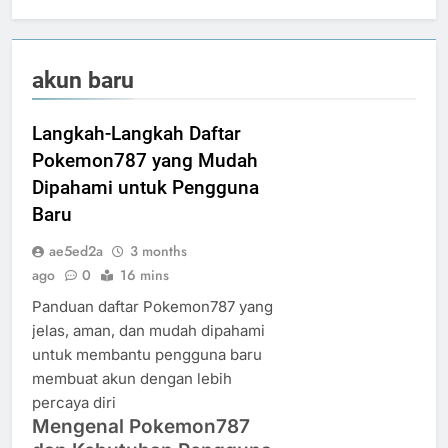
akun baru
Langkah-Langkah Daftar
Pokemon787 yang Mudah
Dipahami untuk Pengguna
Baru
ae5ed2a
3 months
ago
0
16 mins
Panduan daftar Pokemon787 yang
jelas, aman, dan mudah dipahami
untuk membantu pengguna baru
membuat akun dengan lebih
percaya diri
Mengenal Pokemon787