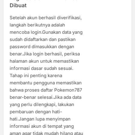
Dibuat
Setelah akun berhasil diverifikasi,
langkah berikutnya adalah
mencoba login.Gunakan data yang
sudah didaftarkan dan pastikan
password dimasukkan dengan
benar.Jika login berhasil, periksa
halaman akun untuk memastikan
informasi dasar sudah sesuai.
Tahap ini penting karena
membantu pengguna memastikan
bahwa proses daftar Pokemon787
benar-benar selesai.Jika ada data
yang perlu dilengkapi, lakukan
pembaruan dengan hati-
hati.Jangan lupa menyimpan
informasi akun di tempat yang
aman agar tidak mudah hilang atau