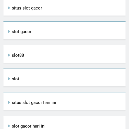
situs slot gacor
slot gacor
slot88
slot
situs slot gacor hari ini
slot gacor hari ini