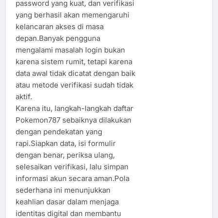
password yang kuat, dan verifikasi
yang berhasil akan memengaruhi
kelancaran akses di masa
depan.Banyak pengguna
mengalami masalah login bukan
karena sistem rumit, tetapi karena
data awal tidak dicatat dengan baik
atau metode verifikasi sudah tidak
aktif.
Karena itu, langkah-langkah daftar
Pokemon787 sebaiknya dilakukan
dengan pendekatan yang
rapi.Siapkan data, isi formulir
dengan benar, periksa ulang,
selesaikan verifikasi, lalu simpan
informasi akun secara aman.Pola
sederhana ini menunjukkan
keahlian dasar dalam menjaga
identitas digital dan membantu