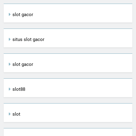
slot gacor
situs slot gacor
slot gacor
slot88
slot