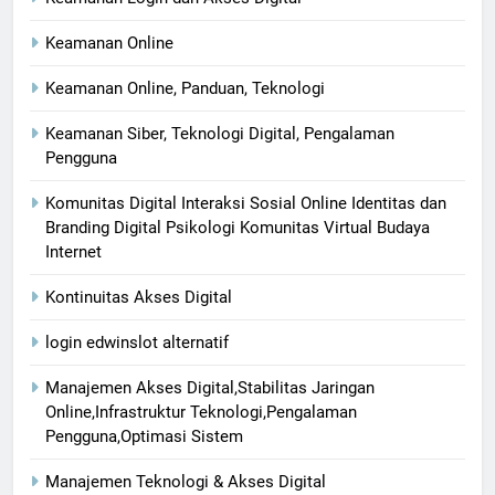
Keamanan Online
Keamanan Online, Panduan, Teknologi
Keamanan Siber, Teknologi Digital, Pengalaman
Pengguna
Komunitas Digital Interaksi Sosial Online Identitas dan
Branding Digital Psikologi Komunitas Virtual Budaya
Internet
Kontinuitas Akses Digital
login edwinslot alternatif
Manajemen Akses Digital,Stabilitas Jaringan
Online,Infrastruktur Teknologi,Pengalaman
Pengguna,Optimasi Sistem
Manajemen Teknologi & Akses Digital