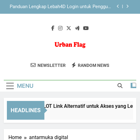
Skip
Daftar Edwinslot Lewat HP dengan Proses yang
to
Lebih Cepat dan Aman
content
Daftar Lebah4D Lewat HP dengan Langkah yang
Lebih Efisien
Panduan EDWINSLOT Link Alternatif untuk Akses
yang Lebih Lancar
Panduan Lengkap Lebah4D Login untuk Pengguna
Baru yang Ingin Akses Lebih Aman dan Terarah
Urban Flag
Dukung Gerakan Sosial Dan Lingkungan
Daftar Edwinslot Lewat HP dengan Proses yang
NEWSLETTER
RANDOM NEWS
Lebih Cepat dan Aman
Bersama Urban Flag. Untuk Perubahan
Daftar Lebah4D Lewat HP dengan Langkah yang
Positif Di Sekitar Kita.
Lebih Efisien
MENU
nduan EDWINSLOT Link Alternatif untuk Akses yang Lebih La
HEADLINES
Month Ago
Home
antarmuka digital