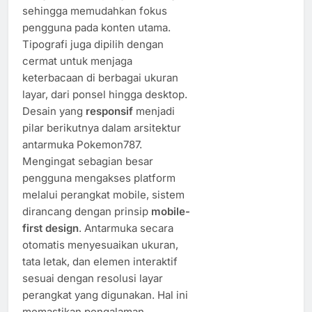
sehingga memudahkan fokus
pengguna pada konten utama.
Tipografi juga dipilih dengan
cermat untuk menjaga
keterbacaan di berbagai ukuran
layar, dari ponsel hingga desktop.
Desain yang
responsif
menjadi
pilar berikutnya dalam arsitektur
antarmuka Pokemon787.
Mengingat sebagian besar
pengguna mengakses platform
melalui perangkat mobile, sistem
dirancang dengan prinsip
mobile-
first design
. Antarmuka secara
otomatis menyesuaikan ukuran,
tata letak, dan elemen interaktif
sesuai dengan resolusi layar
perangkat yang digunakan. Hal ini
memastikan pengalaman