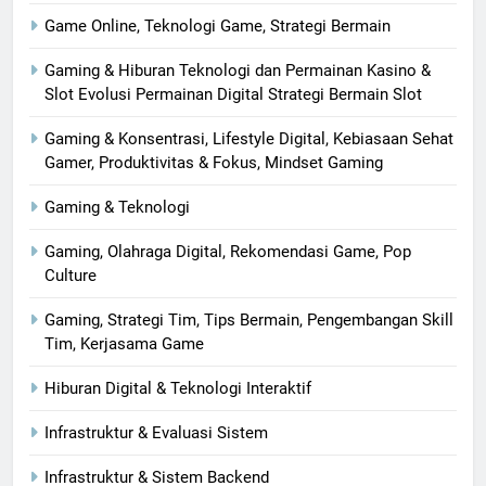
Game Online, Teknologi Game, Strategi Bermain
Gaming & Hiburan Teknologi dan Permainan Kasino &
Slot Evolusi Permainan Digital Strategi Bermain Slot
Gaming & Konsentrasi, Lifestyle Digital, Kebiasaan Sehat
Gamer, Produktivitas & Fokus, Mindset Gaming
Gaming & Teknologi
Gaming, Olahraga Digital, Rekomendasi Game, Pop
Culture
Gaming, Strategi Tim, Tips Bermain, Pengembangan Skill
Tim, Kerjasama Game
Hiburan Digital & Teknologi Interaktif
Infrastruktur & Evaluasi Sistem
Infrastruktur & Sistem Backend