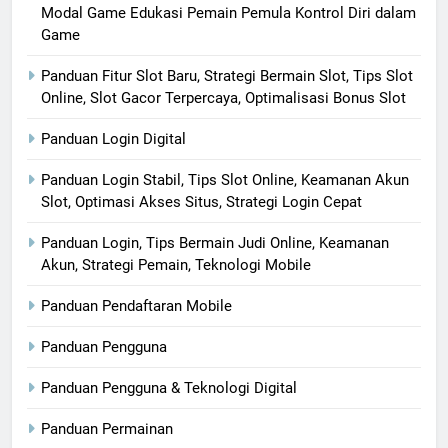
Modal Game Edukasi Pemain Pemula Kontrol Diri dalam
Game
Panduan Fitur Slot Baru, Strategi Bermain Slot, Tips Slot
Online, Slot Gacor Terpercaya, Optimalisasi Bonus Slot
Panduan Login Digital
Panduan Login Stabil, Tips Slot Online, Keamanan Akun
Slot, Optimasi Akses Situs, Strategi Login Cepat
Panduan Login, Tips Bermain Judi Online, Keamanan
Akun, Strategi Pemain, Teknologi Mobile
Panduan Pendaftaran Mobile
Panduan Pengguna
Panduan Pengguna & Teknologi Digital
Panduan Permainan