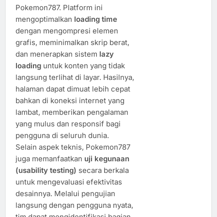
Pokemon787. Platform ini
mengoptimalkan
loading time
dengan mengompresi elemen
grafis, meminimalkan skrip berat,
dan menerapkan sistem
lazy
loading
untuk konten yang tidak
langsung terlihat di layar. Hasilnya,
halaman dapat dimuat lebih cepat
bahkan di koneksi internet yang
lambat, memberikan pengalaman
yang mulus dan responsif bagi
pengguna di seluruh dunia.
Selain aspek teknis, Pokemon787
juga memanfaatkan
uji kegunaan
(usability testing)
secara berkala
untuk mengevaluasi efektivitas
desainnya. Melalui pengujian
langsung dengan pengguna nyata,
tim dapat mengidentifikasi bagian