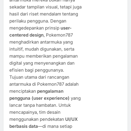
sekadar tampilan visual, tetapi juga
hasil dari riset mendalam tentang
perilaku pengguna. Dengan
mengedepankan prinsip
user-
centered design
, Pokemon787
menghadirkan antarmuka yang
intuitif, mudah digunakan, serta
mampu memberikan pengalaman
digital yang menyenangkan dan
efisien bagi penggunanya.
Tujuan utama dari rancangan
antarmuka di Pokemon787 adalah
menciptakan
pengalaman
pengguna (user experience)
yang
lancar tanpa hambatan. Untuk
mencapainya, tim desain
menggunakan pendekatan
UI/UX
berbasis data
—di mana setiap