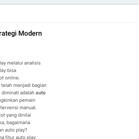
trategi Modern
lay melalui analisis
lay bisa
t online.
i telah menjadi bagian
n diminati adalah
auto
ngkinkan pemain
ntervensi manual.
slot yang dinilai
ka, bagaimana
n auto play?
 fitur auto play