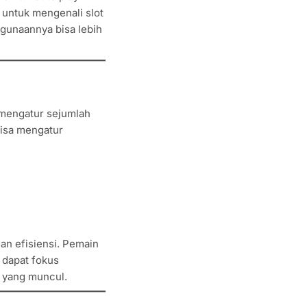
 untuk mengenali slot
ggunaannya bisa lebih
 mengatur sejumlah
bisa mengatur
an efisiensi. Pemain
 dapat fokus
l yang muncul.