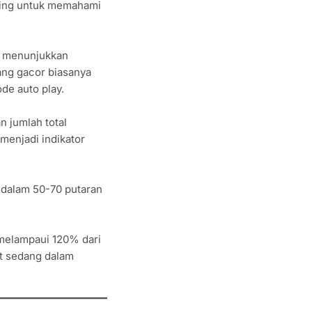
ting untuk memahami
n menunjukkan
yang gacor biasanya
de auto play.
 jumlah total
a menjadi indikator
 dalam 50-70 putaran
 melampaui 120% dari
t sedang dalam