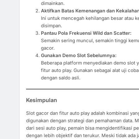
dimainkan.
Aktifkan Batas Kemenangan dan Kekalahan
Ini untuk mencegah kehilangan besar atau 
disimpan.
Pantau Pola Frekuensi Wild dan Scatter:
Semakin sering muncul, semakin tinggi kem
gacor.
Gunakan Demo Slot Sebelumnya:
Beberapa platform menyediakan demo slot y
fitur auto play. Gunakan sebagai alat uji co
dengan saldo asli.
Kesimpulan
Slot gacor dan fitur auto play adalah kombinasi yan
digunakan dengan strategi dan pemahaman data. Mela
dari sesi auto play, pemain bisa mengidentifikasi
dengan lebih objektif dan terukur. Meski tidak ada