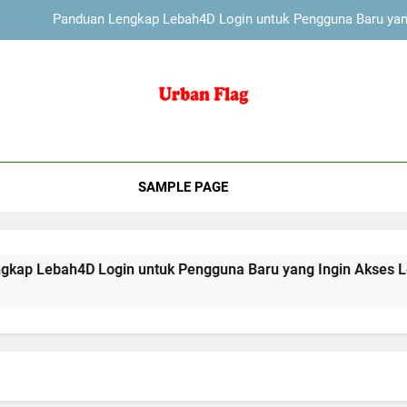
Panduan Lengkap Lebah4D Login untuk Pengguna Baru yan
Daftar Edwinslot Lewat HP den
Daftar Lebah4D Lewat 
an Flag
Panduan EDWINSLOT Link Alte
akan Sosial Dan Lingkungan Bersama Urban Flag. Untuk Perubah
Panduan Lengkap Lebah4D Login untuk Pengguna Baru yan
SAMPLE PAGE
Daftar Edwinslot Lewat HP den
Daftar Lebah4D Lewat 
D Login untuk Pengguna Baru yang Ingin Akses Lebih Aman 