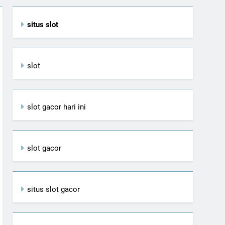
situs slot
slot
slot gacor hari ini
slot gacor
situs slot gacor