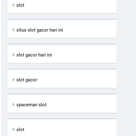
slot
situs slot gacor hari ini
slot gacor hari ini
slot gacor
spaceman slot
slot