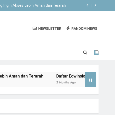
g Ingin Akses Lebih Aman dan Terarah
gan Proses yang Lebih Cepat dan Aman
HP dengan Langkah yang Lebih Efisien
NEWSLETTER
RANDOM NEWS
rnatif untuk Akses yang Lebih Lancar
an Positif Di Sekitar Kita.
g Ingin Akses Lebih Aman dan Terarah
gan Proses yang Lebih Cepat dan Aman
HP dengan Langkah yang Lebih Efisien
dan Terarah
Daftar Edwinslot Lewat HP dengan Proses 
2 Months Ago