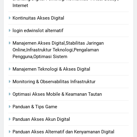
Internet
Kontinuitas Akses Digital
login edwinslot alternatif
Manajemen Akses Digital,Stabilitas Jaringan
Online,Infrastruktur Teknologi,Pengalaman
Pengguna,Optimasi Sistem
Manajemen Teknologi & Akses Digital
Monitoring & Observabilitas Infrastruktur
Optimasi Akses Mobile & Keamanan Tautan
Panduan & Tips Game
Panduan Akses Akun Digital
Panduan Akses Alternatif dan Kenyamanan Digital