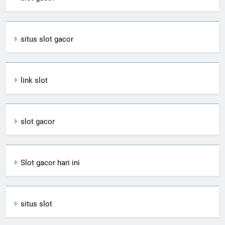
situs slot gacor
link slot
slot gacor
Slot gacor hari ini
situs slot