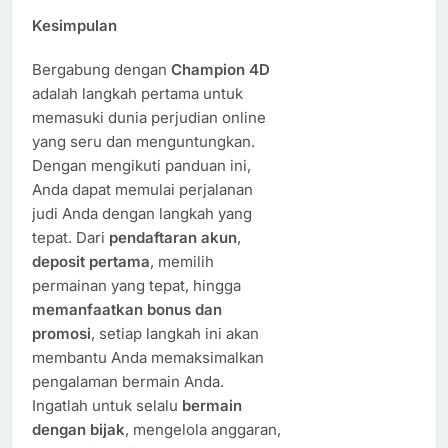
Kesimpulan
Bergabung dengan
Champion 4D
adalah langkah pertama untuk
memasuki dunia perjudian online
yang seru dan menguntungkan.
Dengan mengikuti panduan ini,
Anda dapat memulai perjalanan
judi Anda dengan langkah yang
tepat. Dari
pendaftaran akun
,
deposit pertama
, memilih
permainan yang tepat, hingga
memanfaatkan bonus dan
promosi
, setiap langkah ini akan
membantu Anda memaksimalkan
pengalaman bermain Anda.
Ingatlah untuk selalu
bermain
dengan bijak
, mengelola anggaran,