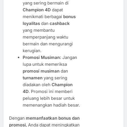
yang sering bermain di
Champion 4D
dapat
menikmati berbagai
bonus
loyalitas
dan
cashback
yang membantu
memperpanjang waktu
bermain dan mengurangi
kerugian.
Promosi Musiman:
Jangan
lupa untuk memeriksa
promosi musiman
dan
turnamen
yang sering
diadakan oleh
Champion
4D
. Promosi ini memberi
peluang lebih besar untuk
memenangkan hadiah besar.
Dengan
memanfaatkan bonus dan
promosi
, Anda dapat meningkatkan