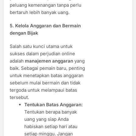
peluang kemenangan tanpa perlu
bertaruh lebih banyak uang.
5.
Kelola Anggaran dan Bermain
dengan Bijak
Salah satu kunci utama untuk
sukses dalam perjudian online
adalah
manajemen anggaran
yang
baik. Sebagai pemain baru, penting
untuk menetapkan batas anggaran
sebelum mulai bermain dan tidak
tergoda untuk melampaui batas
tersebut.
Tentukan Batas Anggaran:
Tentukan berapa banyak
uang yang siap Anda
habiskan setiap hari atau
setiap minggu. Jangan