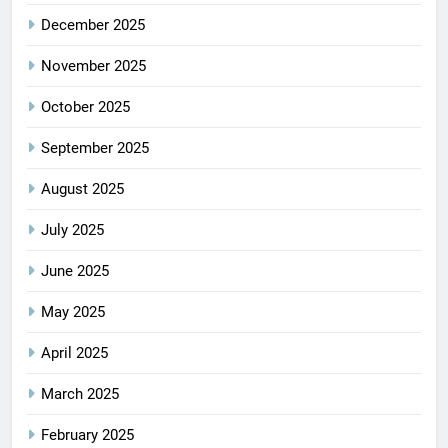
December 2025
November 2025
October 2025
September 2025
August 2025
July 2025
June 2025
May 2025
April 2025
March 2025
February 2025