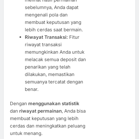
sebelumnya, Anda dapat
mengenali pola dan
membuat keputusan yang
lebih cerdas saat bermain.
Riwayat Transaksi:
Fitur
riwayat transaksi
memungkinkan Anda untuk
melacak semua deposit dan
penarikan yang telah
dilakukan, memastikan
semuanya tercatat dengan
benar.
Dengan
menggunakan statistik
dan
riwayat permainan
, Anda bisa
membuat keputusan yang lebih
cerdas dan meningkatkan peluang
untuk menang.