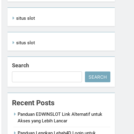
situs slot
situs slot
Search
SEARCH
Recent Posts
Panduan EDWINSLOT Link Alternatif untuk
Akses yang Lebih Lancar
Panduan Lengkap Lebah4D Login untuk