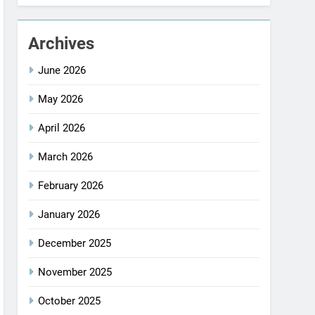
Archives
June 2026
May 2026
April 2026
March 2026
February 2026
January 2026
December 2025
November 2025
October 2025