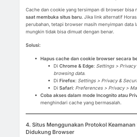
Cache dan cookie yang tersimpan di browser bis
saat membuka situs baru
. Jika link alternatif Ho
perubahan, tetapi browser masih menyimpan data l
mungkin tidak bisa dimuat dengan benar.
Solusi:
Hapus cache dan cookie browser secara be
Di
Chrome & Edge
:
Settings > Privacy
browsing data
.
Di
Firefox
:
Settings > Privacy & Securi
Di
Safari
:
Preferences > Privacy > Ma
Coba akses dalam mode Incognito atau Pri
menghindari cache yang bermasalah.
4. Situs Menggunakan Protokol Keamanan 
Didukung Browser