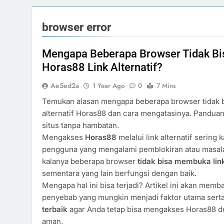
browser error
Mengapa Beberapa Browser Tidak B
Horas88 Link Alternatif?
Ae5ed2a
1 Year Ago
0
7 Mins
Temukan alasan mengapa beberapa browser tidak 
alternatif Horas88 dan cara mengatasinya. Pandua
situs tanpa hambatan.
Mengakses
Horas88
melalui link alternatif sering k
pengguna yang mengalami pemblokiran atau masala
kalanya beberapa browser
tidak bisa membuka link
sementara yang lain berfungsi dengan baik.
Mengapa hal ini bisa terjadi? Artikel ini akan mem
penyebab yang mungkin menjadi faktor utama ser
terbaik
agar Anda tetap bisa mengakses Horas88 d
aman.