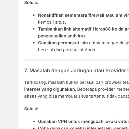
Solusi:
Nonaktifkan sementara firewall atau antivi
kembali situs.
Tambahkan link alternatif Horas88 ke dala
pengecualian antivirus
.
Gunakan perangkat lain
untuk mengecek ap
berasal dari perangkat Anda.
7. Masalah dengan Jaringan atau Provider I
Terkadang, masalah bukan berasal dari browser tet
internet yang digunakan
. Beberapa provider men
akses
yang bisa membuat situs tertentu tidak dapat
Solusi:
Gunakan VPN untuk mengubah lokasi virtua
Coba gunakan koneksi internet lain
, sepert