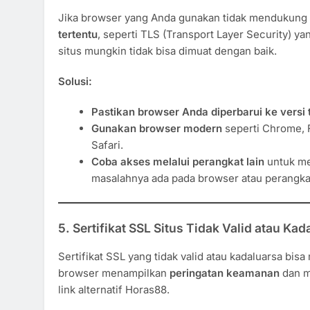
Jika browser yang Anda gunakan tidak mendukung
tertentu
, seperti TLS (Transport Layer Security) ya
situs mungkin tidak bisa dimuat dengan baik.
Solusi:
Pastikan browser Anda diperbarui ke versi 
Gunakan browser modern
seperti Chrome, F
Safari.
Coba akses melalui perangkat lain
untuk me
masalahnya ada pada browser atau perangka
5. Sertifikat SSL Situs Tidak Valid atau Kad
Sertifikat SSL yang tidak valid atau kadaluarsa bi
browser menampilkan
peringatan keamanan
dan m
link alternatif Horas88.