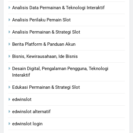
Analisis Data Permainan & Teknologi Interaktif
Analisis Perilaku Pemain Slot
Analisis Permainan & Strategi Slot
Berita Platform & Panduan Akun
Bisnis, Kewirausahaan, Ide Bisnis
Desain Digital, Pengalaman Pengguna, Teknologi
Interaktif
Edukasi Permainan & Strategi Slot
edwinslot
edwinslot alternatif
edwinslot login