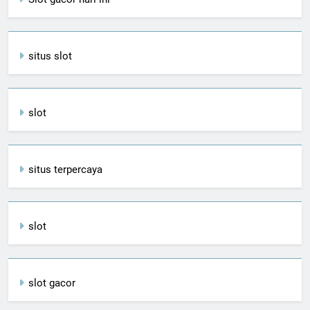
situs slot
slot
situs terpercaya
slot
slot gacor