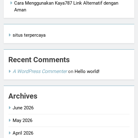
Cara Menggunakan Kaya787 Link Alternatif dengan
Aman
situs terpercaya
Recent Comments
A WordPress Commenter
on
Hello world!
Archives
June 2026
May 2026
April 2026