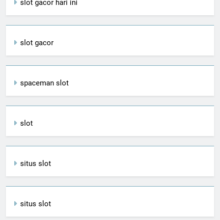
slot gacor hari ini
slot gacor
spaceman slot
slot
situs slot
situs slot