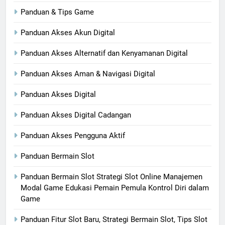
Panduan & Tips Game
Panduan Akses Akun Digital
Panduan Akses Alternatif dan Kenyamanan Digital
Panduan Akses Aman & Navigasi Digital
Panduan Akses Digital
Panduan Akses Digital Cadangan
Panduan Akses Pengguna Aktif
Panduan Bermain Slot
Panduan Bermain Slot Strategi Slot Online Manajemen
Modal Game Edukasi Pemain Pemula Kontrol Diri dalam
Game
Panduan Fitur Slot Baru, Strategi Bermain Slot, Tips Slot