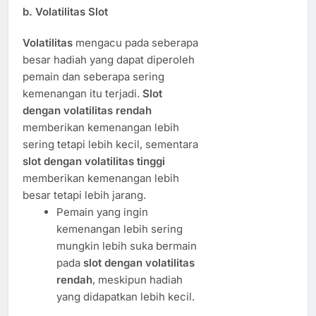
b. Volatilitas Slot
Volatilitas
mengacu pada seberapa
besar hadiah yang dapat diperoleh
pemain dan seberapa sering
kemenangan itu terjadi.
Slot
dengan volatilitas rendah
memberikan kemenangan lebih
sering tetapi lebih kecil, sementara
slot dengan volatilitas tinggi
memberikan kemenangan lebih
besar tetapi lebih jarang.
Pemain yang ingin
kemenangan lebih sering
mungkin lebih suka bermain
pada
slot dengan volatilitas
rendah
, meskipun hadiah
yang didapatkan lebih kecil.