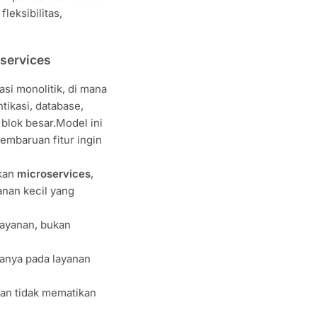
leksibilitas,
oservices
si monolitik, di mana
tikasi, database,
blok besar.Model ini
pembaruan fitur ingin
akan
microservices
,
anan kecil yang
ayanan, bukan
 hanya pada layanan
nan tidak mematikan