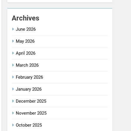
Archives
June 2026
May 2026
April 2026
March 2026
February 2026
January 2026
December 2025
November 2025
October 2025