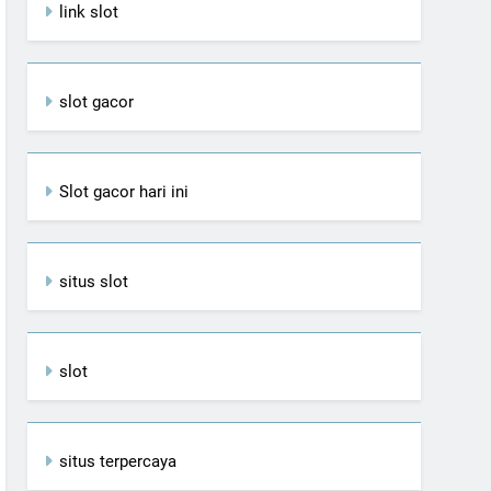
link slot
slot gacor
Slot gacor hari ini
situs slot
slot
situs terpercaya