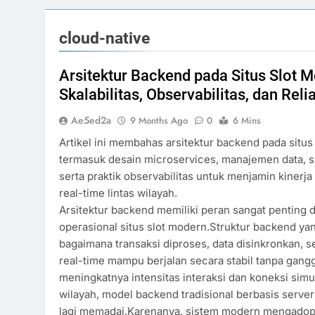
cloud-native
Arsitektur Backend pada Situs Slot 
Skalabilitas, Observabilitas, dan Reli
Ae5ed2a
9 Months Ago
0
6 Mins
Artikel ini membahas arsitektur backend pada situs
termasuk desain microservices, manajemen data, sk
serta praktik observabilitas untuk menjamin kinerja 
real-time lintas wilayah.
Arsitektur backend memiliki peran sangat penting 
operasional situs slot modern.Struktur backend y
bagaimana transaksi diproses, data disinkronkan, s
real-time mampu berjalan secara stabil tanpa gan
meningkatnya intensitas interaksi dan koneksi simu
wilayah, model backend tradisional berbasis server
lagi memadai.Karenanya, sistem modern mengado