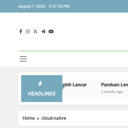
Skip
August 7, 2026
9:27:56 PM
to
content
Urb
Dukung Ger
ntuk Akses yang Lebih Lancar
Panduan Lengkap Lebah4
2 Months Ago
HEADLINES
Home
cloud-native