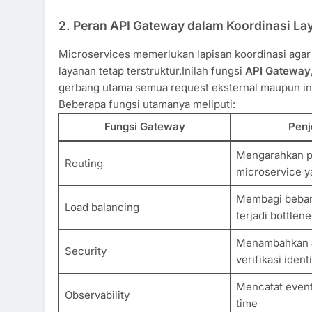
2. Peran API Gateway dalam Koordinasi La
Microservices memerlukan lapisan koordinasi agar
layanan tetap terstruktur.Inilah fungsi
API Gateway
gerbang utama semua request eksternal maupun int
Beberapa fungsi utamanya meliputi:
Fungsi Gateway
Penj
Mengarahkan p
Routing
microservice y
Membagi beban 
Load balancing
terjadi bottlen
Menambahkan a
Security
verifikasi ident
Mencatat event
Observability
time