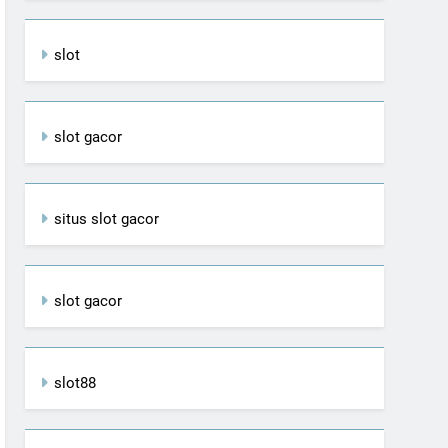
slot
slot gacor
situs slot gacor
slot gacor
slot88