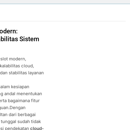
Modern:
abilitas Sistem
 slot modern,
alabilitas cloud,
dan stabilitas layanan
dalam kesiapan
ang andal menentukan
erta bagaimana fitur
gguan.Dengan
ltan dari berbagai
 tunggal sudah tidak
psi pendekatan
cloud-