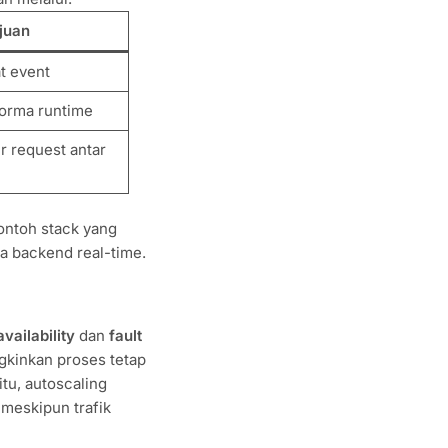
juan
t event
orma runtime
r request antar
ontoh stack yang
 backend real-time.
availability
dan
fault
gkinkan proses tetap
itu, autoscaling
meskipun trafik