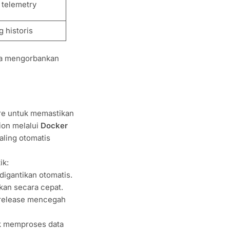
 telemetry
g historis
npa mengorbankan
re untuk memastikan
ion melalui
Docker
ling otomatis
ik:
digantikan otomatis.
kan secara cepat.
 release mencegah
k memproses data