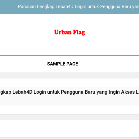
Panduan Lengkap Lebah4D Login untuk Pengguna Baru yan
Daftar Edwinslot Lewat HP den
Daftar Lebah4D Lewat 
an Flag
Panduan EDWINSLOT Link Alte
akan Sosial Dan Lingkungan Bersama Urban Flag. Untuk Perubah
Panduan Lengkap Lebah4D Login untuk Pengguna Baru yan
SAMPLE PAGE
Daftar Edwinslot Lewat HP den
Daftar Lebah4D Lewat 
D Login untuk Pengguna Baru yang Ingin Akses Lebih Aman d