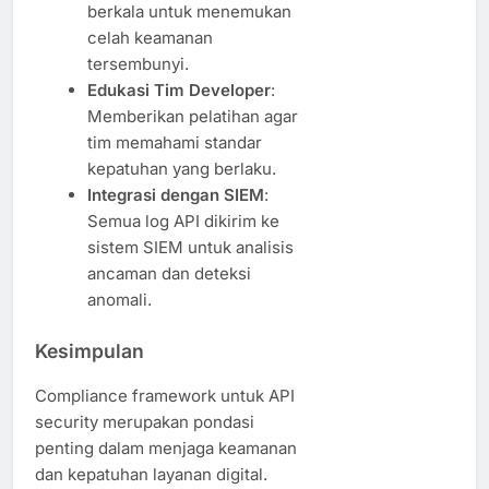
berkala untuk menemukan
celah keamanan
tersembunyi.
Edukasi Tim Developer
:
Memberikan pelatihan agar
tim memahami standar
kepatuhan yang berlaku.
Integrasi dengan SIEM
:
Semua log API dikirim ke
sistem SIEM untuk analisis
ancaman dan deteksi
anomali.
Kesimpulan
Compliance framework untuk API
security merupakan pondasi
penting dalam menjaga keamanan
dan kepatuhan layanan digital.