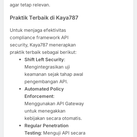
agar tetap relevan.
Praktik Terbaik di Kaya787
Untuk menjaga efektivitas
compliance framework API
security, Kaya787 menerapkan
praktik terbaik sebagai berikut:
Shift Left Security
:
Mengintegrasikan uji
keamanan sejak tahap awal
pengembangan API.
Automated Policy
Enforcement
:
Menggunakan API Gateway
untuk menegakkan
kebijakan secara otomatis.
Regular Penetration
Testing
: Menguji API secara