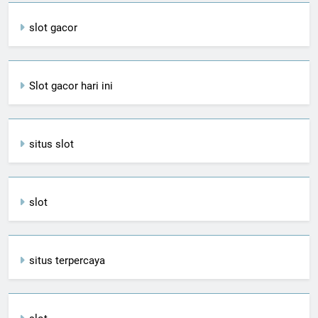
slot gacor
Slot gacor hari ini
situs slot
slot
situs terpercaya