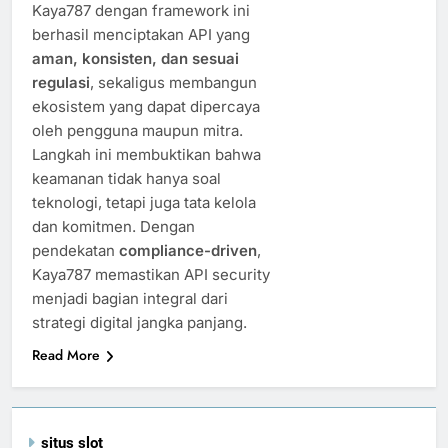
Kaya787 dengan framework ini
berhasil menciptakan API yang
aman, konsisten, dan sesuai
regulasi
, sekaligus membangun
ekosistem yang dapat dipercaya
oleh pengguna maupun mitra.
Langkah ini membuktikan bahwa
keamanan tidak hanya soal
teknologi, tetapi juga tata kelola
dan komitmen. Dengan
pendekatan
compliance-driven
,
Kaya787 memastikan API security
menjadi bagian integral dari
strategi digital jangka panjang.
Read More
situs slot