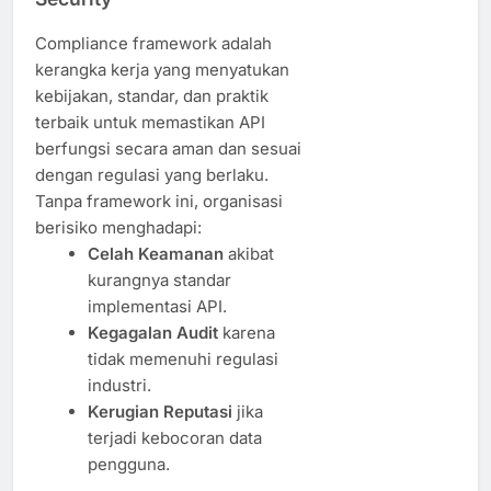
Compliance framework adalah
kerangka kerja yang menyatukan
kebijakan, standar, dan praktik
terbaik untuk memastikan API
berfungsi secara aman dan sesuai
dengan regulasi yang berlaku.
Tanpa framework ini, organisasi
berisiko menghadapi:
Celah Keamanan
akibat
kurangnya standar
implementasi API.
Kegagalan Audit
karena
tidak memenuhi regulasi
industri.
Kerugian Reputasi
jika
terjadi kebocoran data
pengguna.