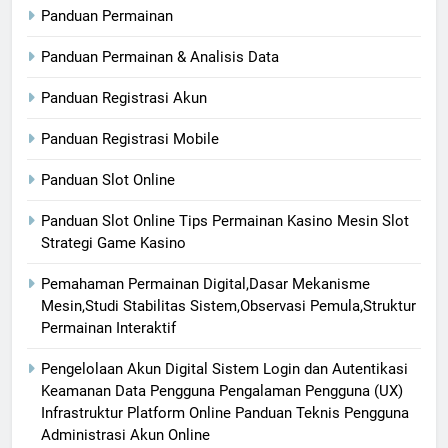
Panduan Permainan
Panduan Permainan & Analisis Data
Panduan Registrasi Akun
Panduan Registrasi Mobile
Panduan Slot Online
Panduan Slot Online Tips Permainan Kasino Mesin Slot
Strategi Game Kasino
Pemahaman Permainan Digital,Dasar Mekanisme
Mesin,Studi Stabilitas Sistem,Observasi Pemula,Struktur
Permainan Interaktif
Pengelolaan Akun Digital Sistem Login dan Autentikasi
Keamanan Data Pengguna Pengalaman Pengguna (UX)
Infrastruktur Platform Online Panduan Teknis Pengguna
Administrasi Akun Online