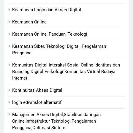
Keamanan Login dan Akses Digital
Keamanan Online
Keamanan Online, Panduan, Teknologi
Keamanan Siber, Teknologi Digital, Pengalaman
Pengguna
Komunitas Digital Interaksi Sosial Online Identitas dan
Branding Digital Psikologi Komunitas Virtual Budaya
Internet
Kontinuitas Akses Digital
login edwinslot alternatif
Manajemen Akses Digital,Stabilitas Jaringan
Online,Infrastruktur Teknologi,Pengalaman
Pengguna,Optimasi Sistem