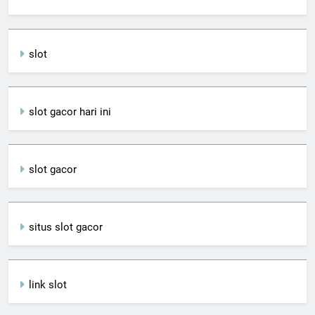
slot
slot gacor hari ini
slot gacor
situs slot gacor
link slot