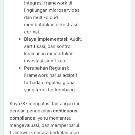
Integrasi framework di
lingkungan microservices
dan multi-cloud
membutuhkan orkestrasi
cermat.
Biaya Implementasi
: Audit,
sertifikasi, dan kontrol
keamanan memerlukan
investasi signifikan.
Perubahan Regulasi
:
Framework harus adaptif
terhadap regulasi global
yang terus berkembang.
Kaya787 mengatasi tantangan ini
dengan pendekatan
continuous
compliance
, yaitu memantau,
mengevaluasi, dan memperbarui
framework secara berkelanjutan