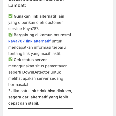
Lambat:
Gunakan link alternatif lain
yang diberikan oleh customer
service Kaya787.
Bergabung di komunitas resmi
kaya787 link alternatif
untuk
mendapatkan informasi terbaru
tentang link yang masih aktif.
Cek status server
menggunakan situs pemantauan
seperti
DownDetector
untuk
melihat apakah server sedang
bermasalah.
?
Jika satu link tidak bisa diakses,
segera cari alternatif yang lebih
cepat dan stabil.