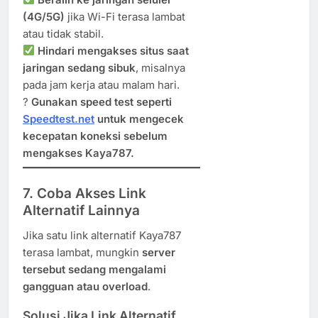
(4G/5G)
jika Wi-Fi terasa lambat
atau tidak stabil.
Hindari mengakses situs saat
jaringan sedang sibuk
, misalnya
pada jam kerja atau malam hari.
?
Gunakan speed test seperti
Speedtest.net
untuk mengecek
kecepatan koneksi sebelum
mengakses Kaya787.
7. Coba Akses Link
Alternatif Lainnya
Jika satu link alternatif Kaya787
terasa lambat, mungkin
server
tersebut sedang mengalami
gangguan atau overload
.
Solusi Jika Link Alternatif