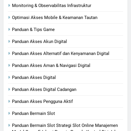
Monitoring & Observabilitas Infrastruktur
Optimasi Akses Mobile & Keamanan Tautan
Panduan & Tips Game
Panduan Akses Akun Digital
Panduan Akses Alternatif dan Kenyamanan Digital
Panduan Akses Aman & Navigasi Digital
Panduan Akses Digital
Panduan Akses Digital Cadangan
Panduan Akses Pengguna Aktif
Panduan Bermain Slot
Panduan Bermain Slot Strategi Slot Online Manajemen