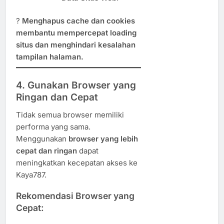
?
Menghapus cache dan cookies
membantu mempercepat loading
situs dan menghindari kesalahan
tampilan halaman.
4. Gunakan Browser yang
Ringan dan Cepat
Tidak semua browser memiliki
performa yang sama.
Menggunakan
browser yang lebih
cepat dan ringan
dapat
meningkatkan kecepatan akses ke
Kaya787.
Rekomendasi Browser yang
Cepat: