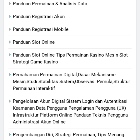
Panduan Permainan & Analisis Data
Panduan Registrasi Akun
Panduan Registrasi Mobile
Panduan Slot Online
Panduan Slot Online Tips Permainan Kasino Mesin Slot
Strategi Game Kasino
Pemahaman Permainan Digital,Dasar Mekanisme
Mesin,Studi Stabilitas Sistem,Observasi Pemula,Struktur
Permainan Interaktif
Pengelolaan Akun Digital Sistem Login dan Autentikasi
Keamanan Data Pengguna Pengalaman Pengguna (UX)
Infrastruktur Platform Online Panduan Teknis Pengguna
Administrasi Akun Online
Pengembangan Diri, Strategi Permainan, Tips Menang.