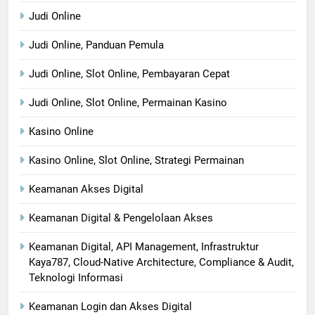
Judi Online
Judi Online, Panduan Pemula
Judi Online, Slot Online, Pembayaran Cepat
Judi Online, Slot Online, Permainan Kasino
Kasino Online
Kasino Online, Slot Online, Strategi Permainan
Keamanan Akses Digital
Keamanan Digital & Pengelolaan Akses
Keamanan Digital, API Management, Infrastruktur
Kaya787, Cloud-Native Architecture, Compliance & Audit,
Teknologi Informasi
Keamanan Login dan Akses Digital