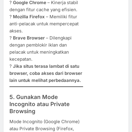
?
Google Chrome
– Kinerja stabil
dengan fitur cache yang efisien.
?
Mozilla Firefox
– Memiliki fitur
anti-pelacak untuk mempercepat
akses.
?
Brave Browser
– Dilengkapi
dengan pemblokir iklan dan
pelacak untuk meningkatkan
kecepatan.
?
Jika situs terasa lambat di satu
browser, coba akses dari browser
lain untuk melihat perbedaannya.
5. Gunakan Mode
Incognito atau Private
Browsing
Mode Incognito (Google Chrome)
atau Private Browsing (Firefox,