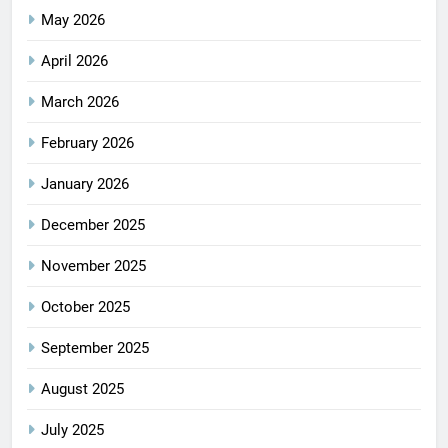
May 2026
April 2026
March 2026
February 2026
January 2026
December 2025
November 2025
October 2025
September 2025
August 2025
July 2025