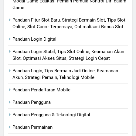
Modal Game Edukasi Pemain Pemula Kontrol Diri dalam
Game
Panduan Fitur Slot Baru, Strategi Bermain Slot, Tips Slot
Online, Slot Gacor Terpercaya, Optimalisasi Bonus Slot
Panduan Login Digital
Panduan Login Stabil, Tips Slot Online, Keamanan Akun
Slot, Optimasi Akses Situs, Strategi Login Cepat
Panduan Login, Tips Bermain Judi Online, Keamanan
Akun, Strategi Pemain, Teknologi Mobile
Panduan Pendaftaran Mobile
Panduan Pengguna
Panduan Pengguna & Teknologi Digital
Panduan Permainan