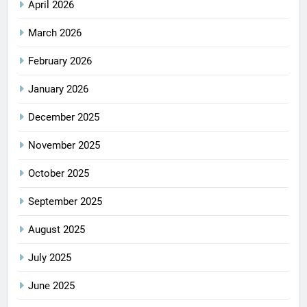
April 2026
March 2026
February 2026
January 2026
December 2025
November 2025
October 2025
September 2025
August 2025
July 2025
June 2025