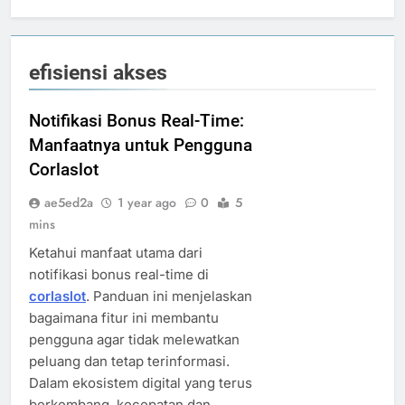
efisiensi akses
Notifikasi Bonus Real-Time:
Manfaatnya untuk Pengguna
Corlaslot
ae5ed2a
1 year ago
0
5
mins
Ketahui manfaat utama dari
notifikasi bonus real-time di
corlaslot
. Panduan ini menjelaskan
bagaimana fitur ini membantu
pengguna agar tidak melewatkan
peluang dan tetap terinformasi.
Dalam ekosistem digital yang terus
berkembang, kecepatan dan