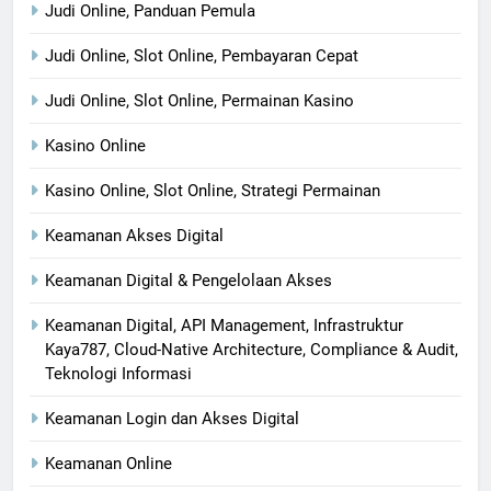
Judi Online, Panduan Pemula
Judi Online, Slot Online, Pembayaran Cepat
Judi Online, Slot Online, Permainan Kasino
Kasino Online
Kasino Online, Slot Online, Strategi Permainan
Keamanan Akses Digital
Keamanan Digital & Pengelolaan Akses
Keamanan Digital, API Management, Infrastruktur
Kaya787, Cloud-Native Architecture, Compliance & Audit,
Teknologi Informasi
Keamanan Login dan Akses Digital
Keamanan Online