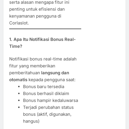
serta alasan mengapa fitur ini
penting untuk efisiensi dan
kenyamanan pengguna di
Corlaslot.
1.
Apa Itu Notifikasi Bonus Real-
Time?
Notifikasi bonus real-time adalah
fitur yang memberikan
pemberitahuan
langsung dan
otomatis
kepada pengguna saat:
Bonus baru tersedia
Bonus berhasil diklaim
Bonus hampir kedaluwarsa
Terjadi perubahan status
bonus (aktif, digunakan,
hangus)