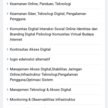
Keamanan Online, Panduan, Teknologi
Keamanan Siber, Teknologi Digital, Pengalaman
Pengguna
Komunitas Digital Interaksi Sosial Online Identitas dan
Branding Digital Psikologi Komunitas Virtual Budaya
Internet
Kontinuitas Akses Digital
login edwinslot alternatif
Manajemen Akses Digital,Stabilitas Jaringan
Online,Infrastruktur Teknologi,Pengalaman
Pengguna,Optimasi Sistem
Manajemen Teknologi & Akses Digital
Monitoring & Observabilitas Infrastruktur