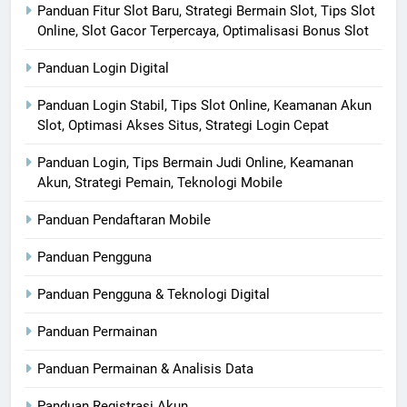
Panduan Fitur Slot Baru, Strategi Bermain Slot, Tips Slot
Online, Slot Gacor Terpercaya, Optimalisasi Bonus Slot
Panduan Login Digital
Panduan Login Stabil, Tips Slot Online, Keamanan Akun
Slot, Optimasi Akses Situs, Strategi Login Cepat
Panduan Login, Tips Bermain Judi Online, Keamanan
Akun, Strategi Pemain, Teknologi Mobile
Panduan Pendaftaran Mobile
Panduan Pengguna
Panduan Pengguna & Teknologi Digital
Panduan Permainan
Panduan Permainan & Analisis Data
Panduan Registrasi Akun