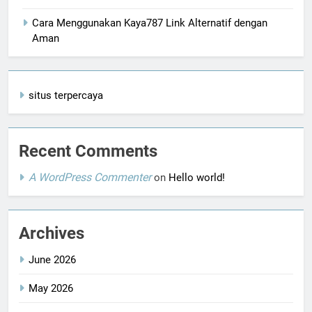
Cara Menggunakan Kaya787 Link Alternatif dengan
Aman
situs terpercaya
Recent Comments
A WordPress Commenter
on
Hello world!
Archives
June 2026
May 2026