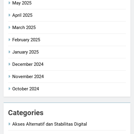
May 2025
April 2025
March 2025
February 2025
January 2025
December 2024
November 2024
October 2024
Categories
Akses Alternatif dan Stabilitas Digital