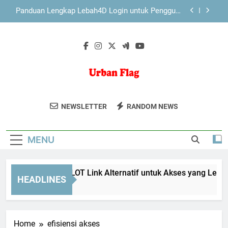
Skip
Daftar Edwinslot Lewat HP dengan Proses yang
to
Lebih Cepat dan Aman
content
Daftar Lebah4D Lewat HP dengan Langkah yang
Lebih Efisien
Panduan EDWINSLOT Link Alternatif untuk Akses
yang Lebih Lancar
Panduan Lengkap Lebah4D Login untuk Pengguna
Baru yang Ingin Akses Lebih Aman dan Terarah
Urban Flag
Dukung Gerakan Sosial Dan Lingkungan
Daftar Edwinslot Lewat HP dengan Proses yang
NEWSLETTER
RANDOM NEWS
Lebih Cepat dan Aman
Bersama Urban Flag. Untuk Perubahan
Daftar Lebah4D Lewat HP dengan Langkah yang
Positif Di Sekitar Kita.
Lebih Efisien
MENU
nduan EDWINSLOT Link Alternatif untuk Akses yang Lebih La
HEADLINES
Month Ago
Home
efisiensi akses