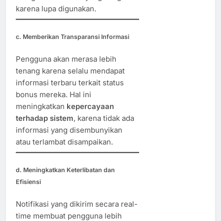
karena lupa digunakan.
c.
Memberikan Transparansi Informasi
Pengguna akan merasa lebih
tenang karena selalu mendapat
informasi terbaru terkait status
bonus mereka. Hal ini
meningkatkan
kepercayaan
terhadap sistem
, karena tidak ada
informasi yang disembunyikan
atau terlambat disampaikan.
d.
Meningkatkan Keterlibatan dan
Efisiensi
Notifikasi yang dikirim secara real-
time membuat pengguna lebih