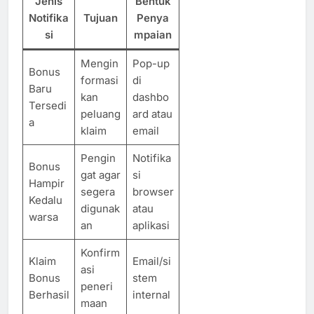
Jenis
Bentuk
Notifika
Tujuan
Penya
si
mpaian
Mengin
Pop-up
Bonus
formasi
di
Baru
kan
dashbo
Tersedi
peluang
ard atau
a
klaim
email
Pengin
Notifika
Bonus
gat agar
si
Hampir
segera
browser
Kedalu
digunak
atau
warsa
an
aplikasi
Konfirm
Klaim
Email/si
asi
Bonus
stem
peneri
Berhasil
internal
maan