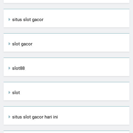
situs slot gacor
slot gacor
slot88
slot
situs slot gacor hari ini