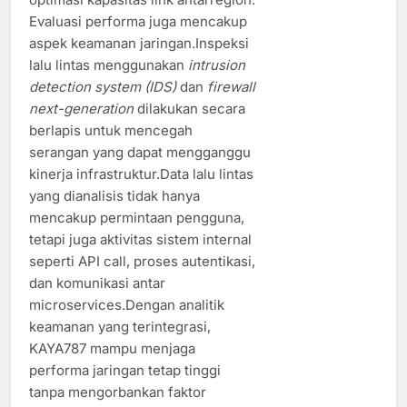
Evaluasi performa juga mencakup
aspek keamanan jaringan.Inspeksi
lalu lintas menggunakan
intrusion
detection system (IDS)
dan
firewall
next-generation
dilakukan secara
berlapis untuk mencegah
serangan yang dapat mengganggu
kinerja infrastruktur.Data lalu lintas
yang dianalisis tidak hanya
mencakup permintaan pengguna,
tetapi juga aktivitas sistem internal
seperti API call, proses autentikasi,
dan komunikasi antar
microservices.Dengan analitik
keamanan yang terintegrasi,
KAYA787 mampu menjaga
performa jaringan tetap tinggi
tanpa mengorbankan faktor