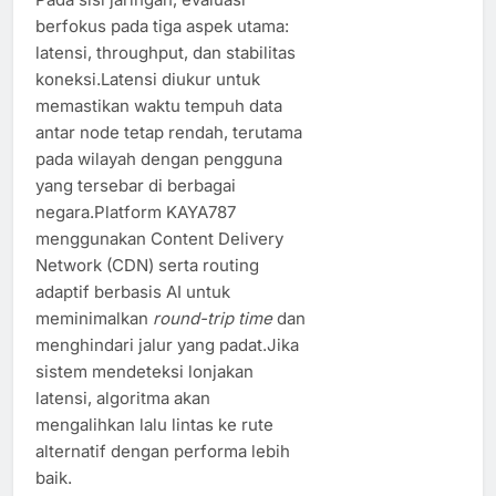
berfokus pada tiga aspek utama:
latensi, throughput, dan stabilitas
koneksi.Latensi diukur untuk
memastikan waktu tempuh data
antar node tetap rendah, terutama
pada wilayah dengan pengguna
yang tersebar di berbagai
negara.Platform KAYA787
menggunakan Content Delivery
Network (CDN) serta routing
adaptif berbasis AI untuk
meminimalkan
round-trip time
dan
menghindari jalur yang padat.Jika
sistem mendeteksi lonjakan
latensi, algoritma akan
mengalihkan lalu lintas ke rute
alternatif dengan performa lebih
baik.