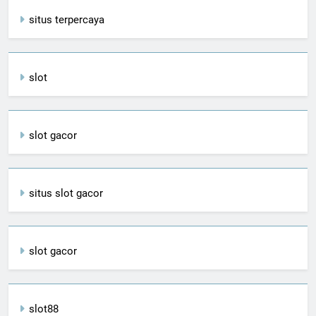
situs terpercaya
slot
slot gacor
situs slot gacor
slot gacor
slot88