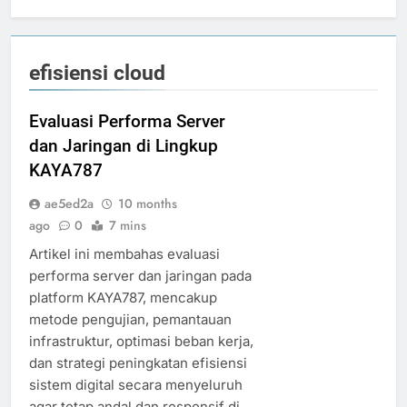
efisiensi cloud
Evaluasi Performa Server
dan Jaringan di Lingkup
KAYA787
ae5ed2a
10 months
ago
0
7 mins
Artikel ini membahas evaluasi
performa server dan jaringan pada
platform KAYA787, mencakup
metode pengujian, pemantauan
infrastruktur, optimasi beban kerja,
dan strategi peningkatan efisiensi
sistem digital secara menyeluruh
agar tetap andal dan responsif di