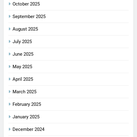
October 2025
September 2025
August 2025
July 2025
June 2025
May 2025
April 2025
March 2025
February 2025
January 2025
December 2024