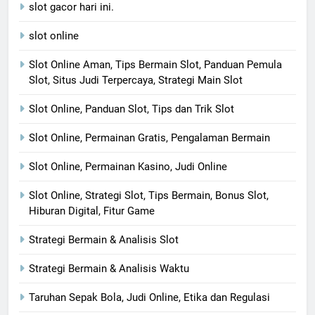
slot gacor hari ini.
slot online
Slot Online Aman, Tips Bermain Slot, Panduan Pemula
Slot, Situs Judi Terpercaya, Strategi Main Slot
Slot Online, Panduan Slot, Tips dan Trik Slot
Slot Online, Permainan Gratis, Pengalaman Bermain
Slot Online, Permainan Kasino, Judi Online
Slot Online, Strategi Slot, Tips Bermain, Bonus Slot,
Hiburan Digital, Fitur Game
Strategi Bermain & Analisis Slot
Strategi Bermain & Analisis Waktu
Taruhan Sepak Bola, Judi Online, Etika dan Regulasi