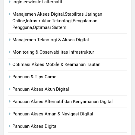
login edwinslot alternatif
Manajemen Akses Digital,Stabilitas Jaringan
Online,Infrastruktur Teknologi,Pengalaman
Pengguna,Optimasi Sistem
Manajemen Teknologi & Akses Digital
Monitoring & Observabilitas Infrastruktur
Optimasi Akses Mobile & Keamanan Tautan
Panduan & Tips Game
Panduan Akses Akun Digital
Panduan Akses Alternatif dan Kenyamanan Digital
Panduan Akses Aman & Navigasi Digital
Panduan Akses Digital