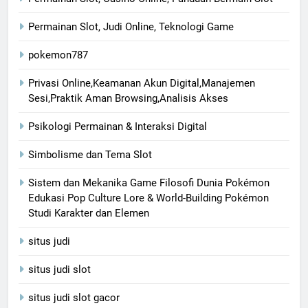
Permainan Slot, Judi Online, Teknologi Game
pokemon787
Privasi Online,Keamanan Akun Digital,Manajemen
Sesi,Praktik Aman Browsing,Analisis Akses
Psikologi Permainan & Interaksi Digital
Simbolisme dan Tema Slot
Sistem dan Mekanika Game Filosofi Dunia Pokémon
Edukasi Pop Culture Lore & World-Building Pokémon
Studi Karakter dan Elemen
situs judi
situs judi slot
situs judi slot gacor