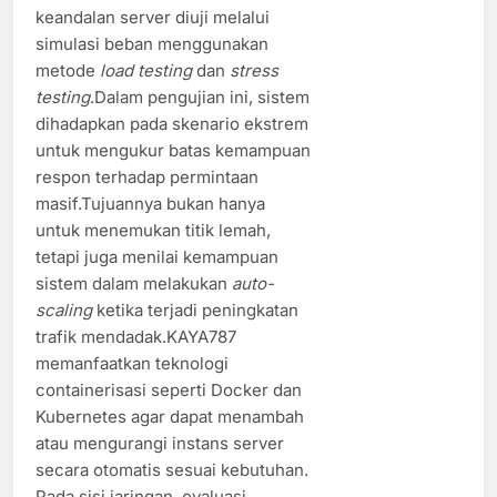
keandalan server diuji melalui
simulasi beban menggunakan
metode
load testing
dan
stress
testing
.Dalam pengujian ini, sistem
dihadapkan pada skenario ekstrem
untuk mengukur batas kemampuan
respon terhadap permintaan
masif.Tujuannya bukan hanya
untuk menemukan titik lemah,
tetapi juga menilai kemampuan
sistem dalam melakukan
auto-
scaling
ketika terjadi peningkatan
trafik mendadak.KAYA787
memanfaatkan teknologi
containerisasi seperti Docker dan
Kubernetes agar dapat menambah
atau mengurangi instans server
secara otomatis sesuai kebutuhan.
Pada sisi jaringan, evaluasi