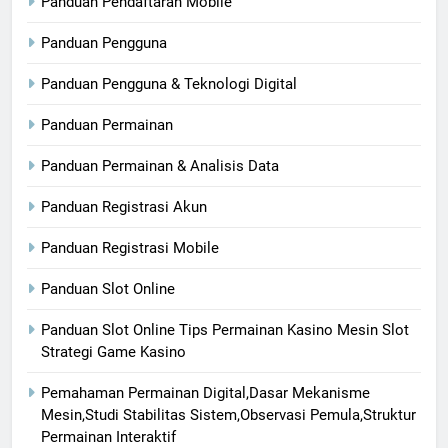
Panduan Pendaftaran Mobile
Panduan Pengguna
Panduan Pengguna & Teknologi Digital
Panduan Permainan
Panduan Permainan & Analisis Data
Panduan Registrasi Akun
Panduan Registrasi Mobile
Panduan Slot Online
Panduan Slot Online Tips Permainan Kasino Mesin Slot
Strategi Game Kasino
Pemahaman Permainan Digital,Dasar Mekanisme
Mesin,Studi Stabilitas Sistem,Observasi Pemula,Struktur
Permainan Interaktif