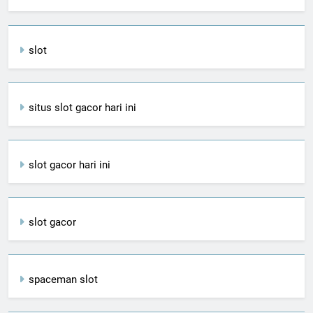
slot
situs slot gacor hari ini
slot gacor hari ini
slot gacor
spaceman slot