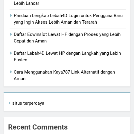
Lebih Lancar
Panduan Lengkap Lebah4D Login untuk Pengguna Baru
yang Ingin Akses Lebih Aman dan Terarah
Daftar Edwinslot Lewat HP dengan Proses yang Lebih
Cepat dan Aman
Daftar Lebah4D Lewat HP dengan Langkah yang Lebih
Efisien
Cara Menggunakan Kaya787 Link Alternatif dengan
Aman
situs terpercaya
Recent Comments