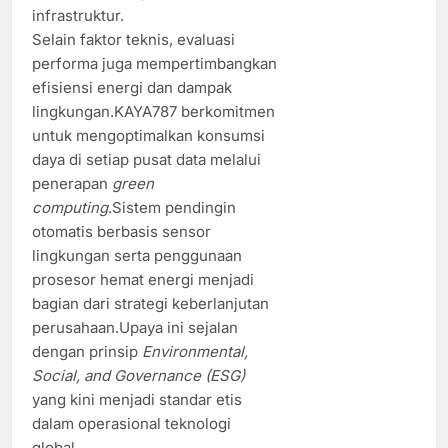
infrastruktur.
Selain faktor teknis, evaluasi
performa juga mempertimbangkan
efisiensi energi dan dampak
lingkungan.KAYA787 berkomitmen
untuk mengoptimalkan konsumsi
daya di setiap pusat data melalui
penerapan
green
computing
.Sistem pendingin
otomatis berbasis sensor
lingkungan serta penggunaan
prosesor hemat energi menjadi
bagian dari strategi keberlanjutan
perusahaan.Upaya ini sejalan
dengan prinsip
Environmental,
Social, and Governance (ESG)
yang kini menjadi standar etis
dalam operasional teknologi
global.