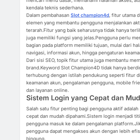
mencari menu dasar, memahami halaman akses, at
kendala teknis sederhana.
Dalam pembahasan
Slot champion4d
, fitur utama 
elemen yang membantu pengguna menjalankan akti
terarah.Fitur yang baik seharusnya tidak hanya terli
juga memiliki fungsi yang jelas.Pengguna perlu me
bagian pada platform memiliki tujuan, mulai dari h
navigasi, informasi akun, hingga pengaturan keama
Dari sisi SEO, topik fitur utama juga membantu me
brand.Keyword Slot Champion4D tidak hanya berdiri 
terhubung dengan istilah pendukung seperti fitur dig
keamanan akun, pengalaman pengguna, mobile frien
dan layanan online.
Sistem Login yang Cepat dan Mu
Salah satu fitur penting bagi pengguna aktif adalah
cepat dan mudah dipahami.Sistem login menjadi tit
pengguna masuk ke dalam pengalaman platform.Jik
pengguna dapat mengakses akun dengan lebih efis
bingung.