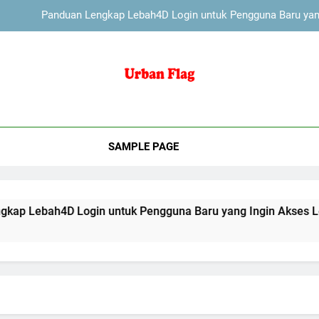
Panduan Lengkap Lebah4D Login untuk Pengguna Baru yan
Daftar Edwinslot Lewat HP den
Daftar Lebah4D Lewat 
an Flag
Panduan EDWINSLOT Link Alte
akan Sosial Dan Lingkungan Bersama Urban Flag. Untuk Perubah
Panduan Lengkap Lebah4D Login untuk Pengguna Baru yan
SAMPLE PAGE
Daftar Edwinslot Lewat HP den
Daftar Lebah4D Lewat 
D Login untuk Pengguna Baru yang Ingin Akses Lebih Aman d