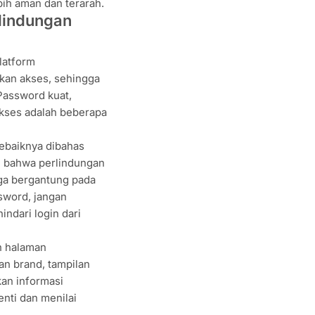
bih aman dan terarah.
lindungan
latform
ukan akses, sehingga
Password kuat,
 akses adalah beberapa
ebaiknya dibahas
 bahwa perlindungan
uga bergantung pada
sword, jangan
indari login dari
n halaman
n brand, tampilan
an informasi
enti dan menilai