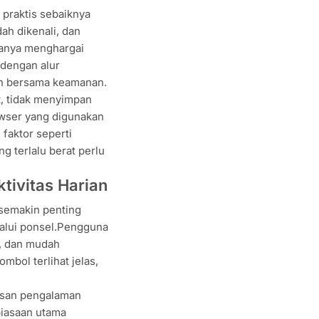
 praktis sebaiknya
ah dikenali, dan
asanya menghargai
 dengan alur
an bersama keamanan.
, tidak menyimpan
owser yang digunakan
 faktor seperti
g terlalu berat perlu
tivitas Harian
 semakin penting
alui ponsel.Pengguna
n, dan mudah
mbol terlihat jelas,
asan pengalaman
biasaan utama