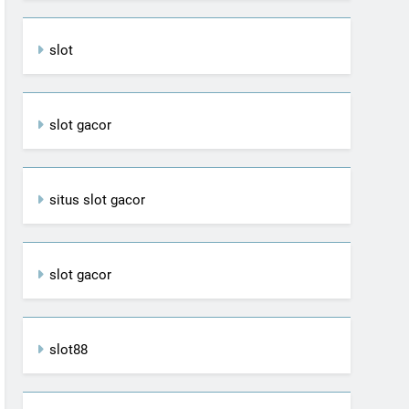
slot
slot gacor
situs slot gacor
slot gacor
slot88