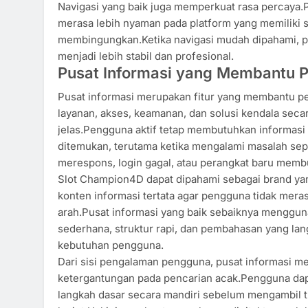
Navigasi yang baik juga memperkuat rasa percaya
merasa lebih nyaman pada platform yang memiliki st
membingungkan.Ketika navigasi mudah dipahami,
menjadi lebih stabil dan profesional.
Pusat Informasi yang Membantu 
Pusat informasi merupakan fitur yang membantu
layanan, akses, keamanan, dan solusi kendala secar
jelas.Pengguna aktif tetap membutuhkan informas
ditemukan, terutama ketika mengalami masalah sepe
merespons, login gagal, atau perangkat baru membu
Slot Champion4D dapat dipahami sebagai brand 
konten informasi tertata agar pengguna tidak mera
arah.Pusat informasi yang baik sebaiknya menggu
sederhana, struktur rapi, dan pembahasan yang l
kebutuhan pengguna.
Dari sisi pengalaman pengguna, pusat informasi 
ketergantungan pada pencarian acak.Pengguna d
langkah dasar secara mandiri sebelum mengambil t