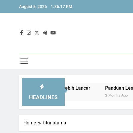
Skip
August 8, 2026
1:36:18 PM
to
content
Urb
Dukung Ger
ntuk Akses yang Lebih Lancar
Panduan Lengkap Lebah4
2 Months Ago
HEADLINES
Home
fitur utama