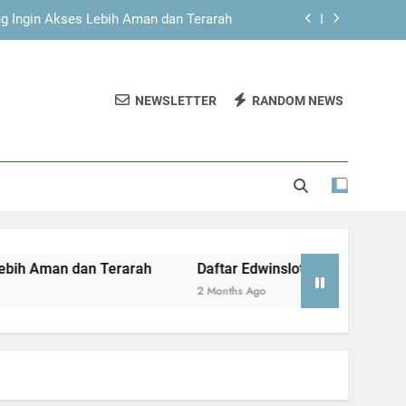
g Ingin Akses Lebih Aman dan Terarah
gan Proses yang Lebih Cepat dan Aman
HP dengan Langkah yang Lebih Efisien
NEWSLETTER
RANDOM NEWS
rnatif untuk Akses yang Lebih Lancar
an Positif Di Sekitar Kita.
g Ingin Akses Lebih Aman dan Terarah
gan Proses yang Lebih Cepat dan Aman
HP dengan Langkah yang Lebih Efisien
an Terarah
Daftar Edwinslot Lewat HP dengan Proses 
2 Months Ago