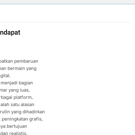
endapat
apatkan pembaruan
aman bermain yang
ital.
 menjadi bagian
mar yang luas,
rbagai platform,
alah satu alasan
rutin yang dihadirkan
 peningkatan grafis,
ya bertujuan
an realistis.