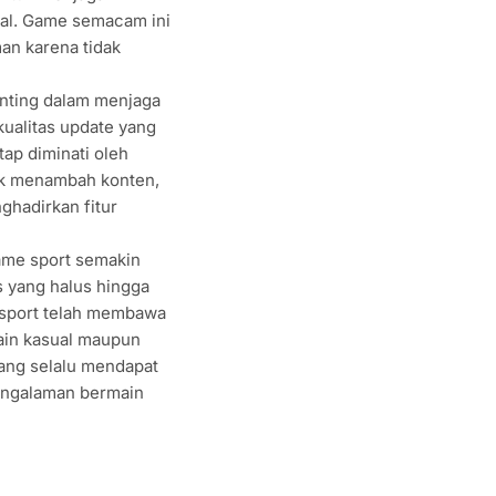
ual. Game semacam ini
an karena tidak
nting dalam menjaga
ualitas update yang
ap diminati oleh
uk menambah konten,
ghadirkan fitur
ame sport semakin
 yang halus hingga
 sport telah membawa
main kasual maupun
ang selalu mendapat
pengalaman bermain