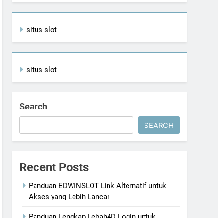
situs slot
situs slot
Search
SEARCH
Recent Posts
Panduan EDWINSLOT Link Alternatif untuk
Akses yang Lebih Lancar
Panduan Lengkap Lebah4D Login untuk