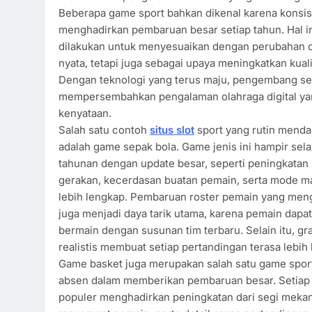
Beberapa game sport bahkan dikenal karena konsis
menghadirkan pembaruan besar setiap tahun. Hal in
dilakukan untuk menyesuaikan dengan perubahan d
nyata, tetapi juga sebagai upaya meningkatkan kual
Dengan teknologi yang terus maju, pengembang 
mempersembahkan pengalaman olahraga digital ya
kenyataan.
Salah satu contoh
situs slot
sport yang rutin mend
adalah game sepak bola. Game jenis ini hampir selal
tahunan dengan update besar, seperti peningkatan 
gerakan, kecerdasan buatan pemain, serta mode m
lebih lengkap. Pembaruan roster pemain yang mengi
juga menjadi daya tarik utama, karena pemain dapa
bermain dengan susunan tim terbaru. Selain itu, gr
realistis membuat setiap pertandingan terasa lebih
Game basket juga merupakan salah satu game sport
absen dalam memberikan pembaruan besar. Setiap 
populer menghadirkan peningkatan dari segi mekan