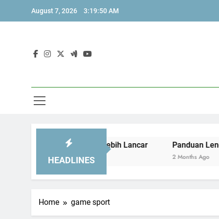
Skip
August 7, 2026
3:19:51 AM
to
content
Urb
Dukung Ger
ntuk Akses yang Lebih Lancar
Panduan Lengkap Lebah4D
2 Months Ago
HEADLINES
Home
game sport