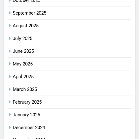
October 2025
September 2025
August 2025
July 2025
June 2025
May 2025
April 2025
March 2025
February 2025
January 2025
December 2024