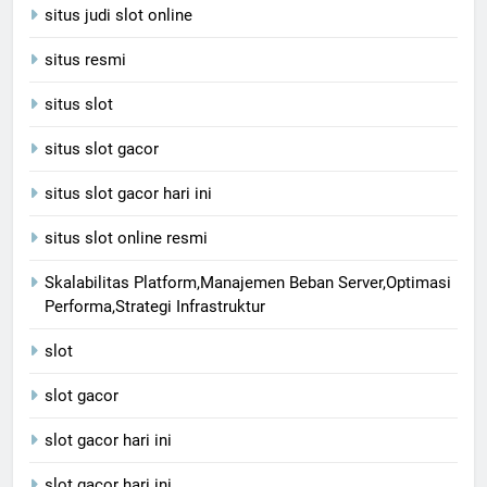
situs judi slot online
situs resmi
situs slot
situs slot gacor
situs slot gacor hari ini
situs slot online resmi
Skalabilitas Platform,Manajemen Beban Server,Optimasi
Performa,Strategi Infrastruktur
slot
slot gacor
slot gacor hari ini
slot gacor hari ini.