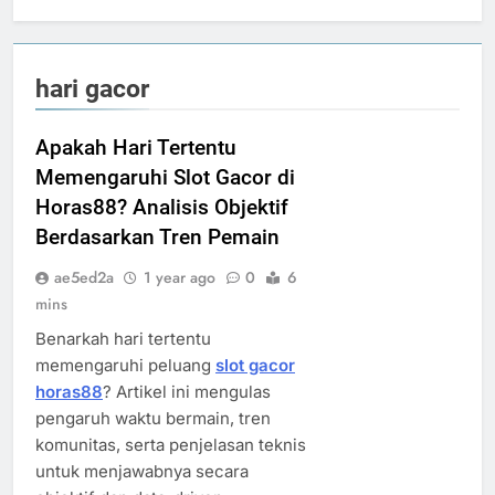
hari gacor
Apakah Hari Tertentu
Memengaruhi Slot Gacor di
Horas88? Analisis Objektif
Berdasarkan Tren Pemain
ae5ed2a
1 year ago
0
6
mins
Benarkah hari tertentu
memengaruhi peluang
slot gacor
horas88
? Artikel ini mengulas
pengaruh waktu bermain, tren
komunitas, serta penjelasan teknis
untuk menjawabnya secara