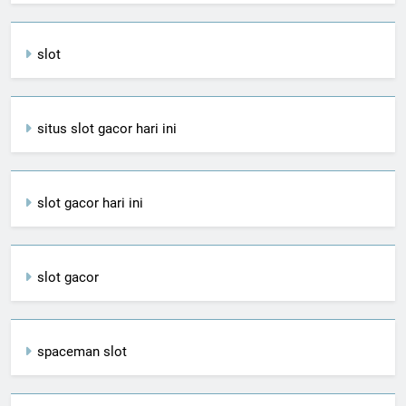
slot
situs slot gacor hari ini
slot gacor hari ini
slot gacor
spaceman slot