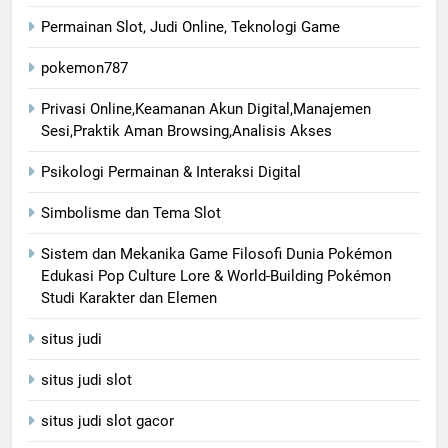
Permainan Slot, Judi Online, Teknologi Game
pokemon787
Privasi Online,Keamanan Akun Digital,Manajemen
Sesi,Praktik Aman Browsing,Analisis Akses
Psikologi Permainan & Interaksi Digital
Simbolisme dan Tema Slot
Sistem dan Mekanika Game Filosofi Dunia Pokémon
Edukasi Pop Culture Lore & World-Building Pokémon
Studi Karakter dan Elemen
situs judi
situs judi slot
situs judi slot gacor