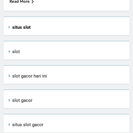
Read More
situs slot
slot
slot gacor hari ini
slot gacor
situs slot gacor