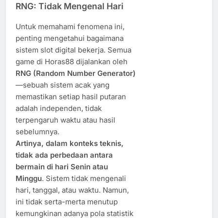
RNG: Tidak Mengenal Hari
Untuk memahami fenomena ini,
penting mengetahui bagaimana
sistem slot digital bekerja. Semua
game di Horas88 dijalankan oleh
RNG (Random Number Generator)
—sebuah sistem acak yang
memastikan setiap hasil putaran
adalah independen, tidak
terpengaruh waktu atau hasil
sebelumnya.
Artinya, dalam konteks teknis,
tidak ada perbedaan antara
bermain di hari Senin atau
Minggu
. Sistem tidak mengenali
hari, tanggal, atau waktu. Namun,
ini tidak serta-merta menutup
kemungkinan adanya pola statistik