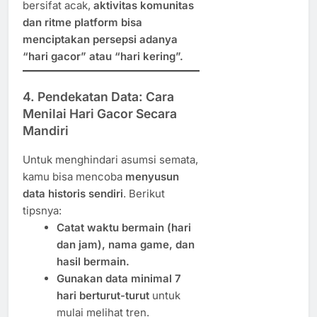
bersifat acak,
aktivitas komunitas
dan ritme platform bisa
menciptakan persepsi adanya
“hari gacor” atau “hari kering”.
4. Pendekatan Data: Cara
Menilai Hari Gacor Secara
Mandiri
Untuk menghindari asumsi semata,
kamu bisa mencoba
menyusun
data historis sendiri
. Berikut
tipsnya:
Catat waktu bermain (hari
dan jam), nama game, dan
hasil bermain.
Gunakan data minimal 7
hari berturut-turut
untuk
mulai melihat tren.