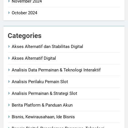
November 2024
October 2024
Categories
Akses Alternatif dan Stabilitas Digital
Akses Alternatif Digital
Analisis Data Permainan & Teknologi Interaktif
Analisis Perilaku Pemain Slot
Analisis Permainan & Strategi Slot
Berita Platform & Panduan Akun
Bisnis, Kewirausahaan, Ide Bisnis