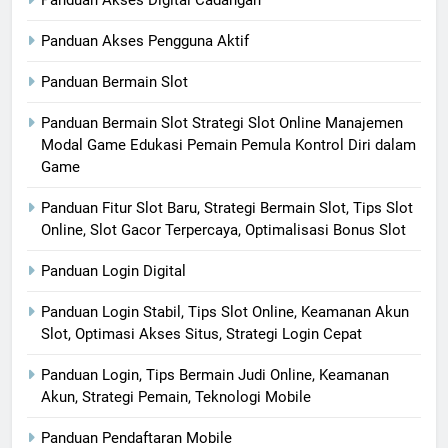
Panduan Akses Digital Cadangan
Panduan Akses Pengguna Aktif
Panduan Bermain Slot
Panduan Bermain Slot Strategi Slot Online Manajemen
Modal Game Edukasi Pemain Pemula Kontrol Diri dalam
Game
Panduan Fitur Slot Baru, Strategi Bermain Slot, Tips Slot
Online, Slot Gacor Terpercaya, Optimalisasi Bonus Slot
Panduan Login Digital
Panduan Login Stabil, Tips Slot Online, Keamanan Akun
Slot, Optimasi Akses Situs, Strategi Login Cepat
Panduan Login, Tips Bermain Judi Online, Keamanan
Akun, Strategi Pemain, Teknologi Mobile
Panduan Pendaftaran Mobile