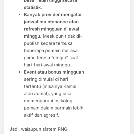
besar lebih tinggi secara
statistik
.
Banyak provider mengatur
jadwal maintenance atau
refresh mingguan di awal
minggu.
Meskipun tidak di-
publish secara terbuka,
beberapa pemain merasa
game terasa “dingin” saat
hari-hari awal minggu.
Event atau bonus mingguan
sering dimulai di hari
tertentu (misalnya Kamis
atau Jumat), yang bisa
memengaruhi psikologi
pemain dalam bermain lebih
aktif dan agresif.
Jadi, walaupun sistem RNG