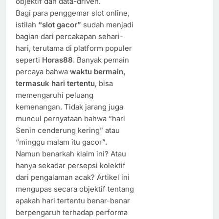
objektif dan data-driven.
Bagi para penggemar slot online,
istilah
“slot gacor”
sudah menjadi
bagian dari percakapan sehari-
hari, terutama di platform populer
seperti
Horas88
. Banyak pemain
percaya bahwa
waktu bermain,
termasuk hari tertentu
, bisa
memengaruhi peluang
kemenangan. Tidak jarang juga
muncul pernyataan bahwa “hari
Senin cenderung kering” atau
“minggu malam itu gacor”.
Namun benarkah klaim ini? Atau
hanya sekadar persepsi kolektif
dari pengalaman acak? Artikel ini
mengupas secara objektif tentang
apakah hari tertentu benar-benar
berpengaruh terhadap performa