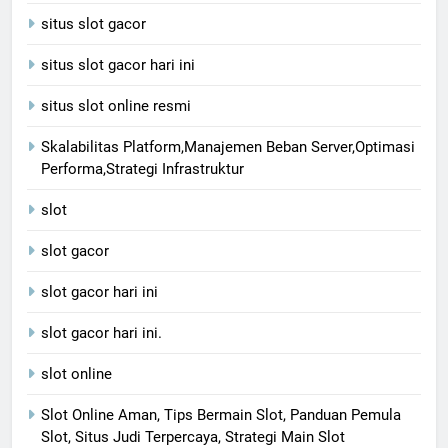
situs slot gacor
situs slot gacor hari ini
situs slot online resmi
Skalabilitas Platform,Manajemen Beban Server,Optimasi
Performa,Strategi Infrastruktur
slot
slot gacor
slot gacor hari ini
slot gacor hari ini.
slot online
Slot Online Aman, Tips Bermain Slot, Panduan Pemula
Slot, Situs Judi Terpercaya, Strategi Main Slot