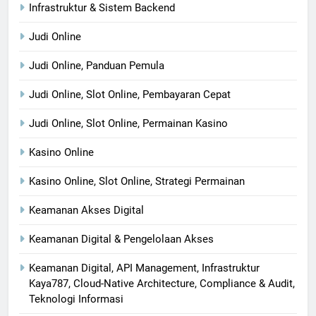
Infrastruktur & Sistem Backend
Judi Online
Judi Online, Panduan Pemula
Judi Online, Slot Online, Pembayaran Cepat
Judi Online, Slot Online, Permainan Kasino
Kasino Online
Kasino Online, Slot Online, Strategi Permainan
Keamanan Akses Digital
Keamanan Digital & Pengelolaan Akses
Keamanan Digital, API Management, Infrastruktur
Kaya787, Cloud-Native Architecture, Compliance & Audit,
Teknologi Informasi