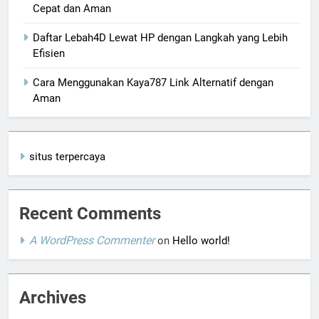
Cepat dan Aman
Daftar Lebah4D Lewat HP dengan Langkah yang Lebih
Efisien
Cara Menggunakan Kaya787 Link Alternatif dengan
Aman
situs terpercaya
Recent Comments
A WordPress Commenter
on
Hello world!
Archives