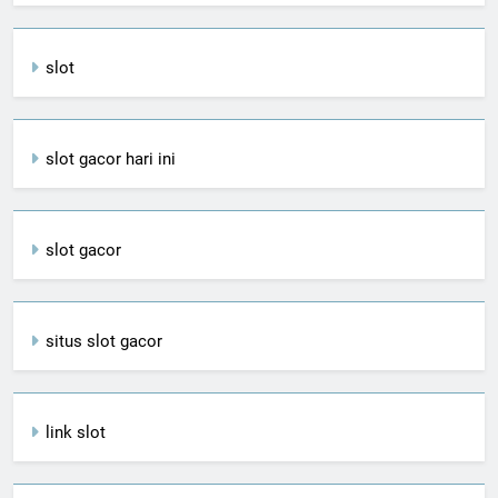
slot
slot gacor hari ini
slot gacor
situs slot gacor
link slot