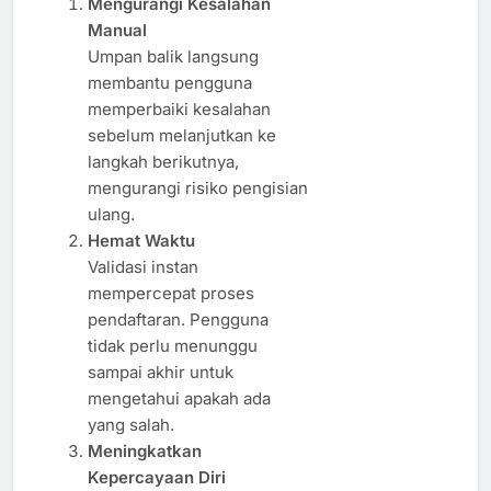
Mengurangi Kesalahan
Manual
Umpan balik langsung
membantu pengguna
memperbaiki kesalahan
sebelum melanjutkan ke
langkah berikutnya,
mengurangi risiko pengisian
ulang.
Hemat Waktu
Validasi instan
mempercepat proses
pendaftaran. Pengguna
tidak perlu menunggu
sampai akhir untuk
mengetahui apakah ada
yang salah.
Meningkatkan
Kepercayaan Diri