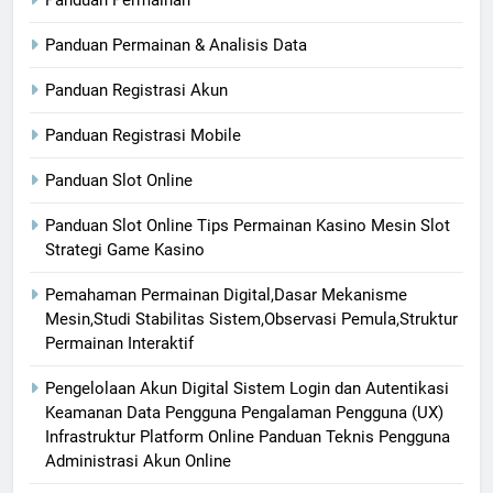
Panduan Permainan & Analisis Data
Panduan Registrasi Akun
Panduan Registrasi Mobile
Panduan Slot Online
Panduan Slot Online Tips Permainan Kasino Mesin Slot
Strategi Game Kasino
Pemahaman Permainan Digital,Dasar Mekanisme
Mesin,Studi Stabilitas Sistem,Observasi Pemula,Struktur
Permainan Interaktif
Pengelolaan Akun Digital Sistem Login dan Autentikasi
Keamanan Data Pengguna Pengalaman Pengguna (UX)
Infrastruktur Platform Online Panduan Teknis Pengguna
Administrasi Akun Online