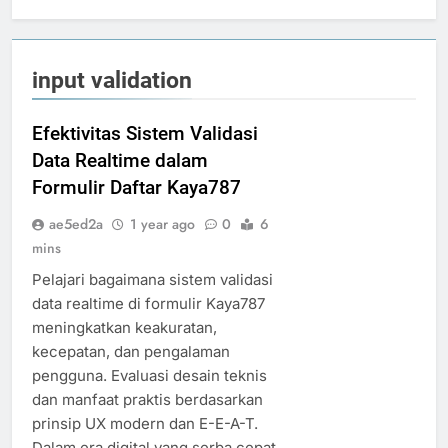
input validation
Efektivitas Sistem Validasi
Data Realtime dalam
Formulir Daftar Kaya787
ae5ed2a
1 year ago
0
6
mins
Pelajari bagaimana sistem validasi
data realtime di formulir Kaya787
meningkatkan keakuratan,
kecepatan, dan pengalaman
pengguna. Evaluasi desain teknis
dan manfaat praktis berdasarkan
prinsip UX modern dan E-E-A-T.
Dalam era digital yang serba cepat,