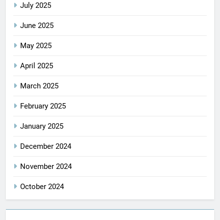
July 2025
June 2025
May 2025
April 2025
March 2025
February 2025
January 2025
December 2024
November 2024
October 2024