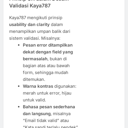
Validasi Kaya787
Kaya787 mengikuti prinsip
usability dan clarity
dalam
menampilkan umpan balik dari
sistem validasi. Misalnya:
Pesan error ditampilkan
dekat dengan field yang
bermasalah
, bukan di
bagian atas atau bawah
form, sehingga mudah
ditemukan.
Warna kontras
digunakan:
merah untuk error, hijau
untuk valid.
Bahasa pesan sederhana
dan langsung
, misalnya
“Email tidak valid” atau
“Kata sandi terlalu pendek”,