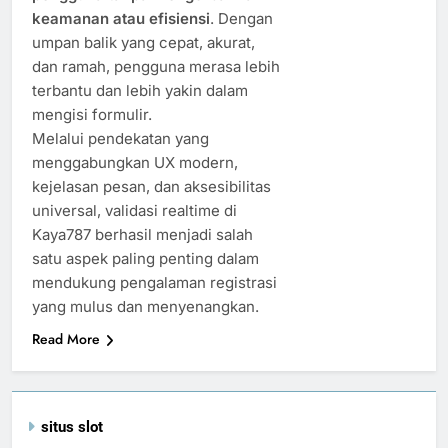
keamanan atau efisiensi
. Dengan
umpan balik yang cepat, akurat,
dan ramah, pengguna merasa lebih
terbantu dan lebih yakin dalam
mengisi formulir.
Melalui pendekatan yang
menggabungkan UX modern,
kejelasan pesan, dan aksesibilitas
universal, validasi realtime di
Kaya787 berhasil menjadi salah
satu aspek paling penting dalam
mendukung pengalaman registrasi
yang mulus dan menyenangkan.
Read More
situs slot