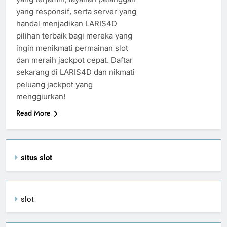
yang responsif, serta server yang
handal menjadikan LARIS4D
pilihan terbaik bagi mereka yang
ingin menikmati permainan slot
dan meraih jackpot cepat. Daftar
sekarang di LARIS4D dan nikmati
peluang jackpot yang
menggiurkan!
Read More
situs slot
slot