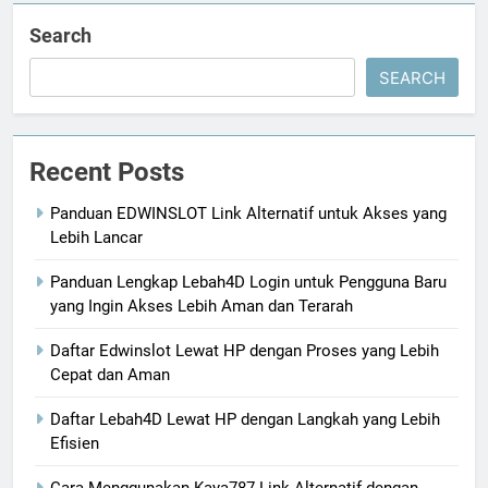
Search
SEARCH
Recent Posts
Panduan EDWINSLOT Link Alternatif untuk Akses yang
Lebih Lancar
Panduan Lengkap Lebah4D Login untuk Pengguna Baru
yang Ingin Akses Lebih Aman dan Terarah
Daftar Edwinslot Lewat HP dengan Proses yang Lebih
Cepat dan Aman
Daftar Lebah4D Lewat HP dengan Langkah yang Lebih
Efisien