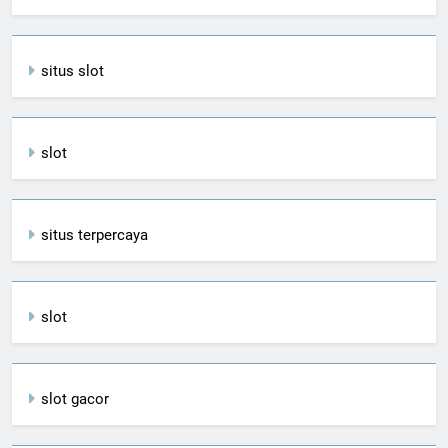
situs slot
slot
situs terpercaya
slot
slot gacor