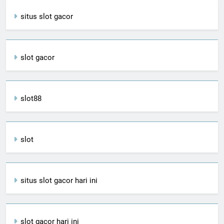
situs slot gacor
slot gacor
slot88
slot
situs slot gacor hari ini
slot gacor hari ini