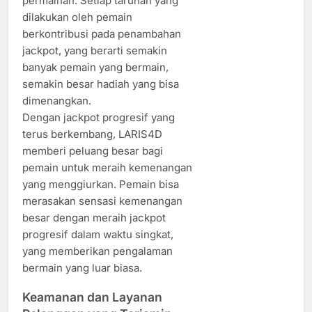
permainan. Setiap taruhan yang
dilakukan oleh pemain
berkontribusi pada penambahan
jackpot, yang berarti semakin
banyak pemain yang bermain,
semakin besar hadiah yang bisa
dimenangkan.
Dengan jackpot progresif yang
terus berkembang, LARIS4D
memberi peluang besar bagi
pemain untuk meraih kemenangan
yang menggiurkan. Pemain bisa
merasakan sensasi kemenangan
besar dengan meraih jackpot
progresif dalam waktu singkat,
yang memberikan pengalaman
bermain yang luar biasa.
Keamanan dan Layanan