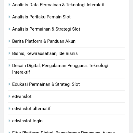
Analisis Data Permainan & Teknologi Interaktif
Analisis Perilaku Pemain Slot
Analisis Permainan & Strategi Slot
Berita Platform & Panduan Akun
Bisnis, Kewirausahaan, Ide Bisnis
Desain Digital, Pengalaman Pengguna, Teknologi
Interaktif
Edukasi Permainan & Strategi Slot
edwinslot
edwinslot alternatif
edwinslot login