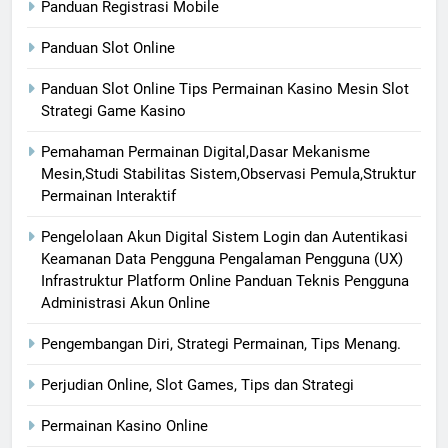
Panduan Registrasi Mobile
Panduan Slot Online
Panduan Slot Online Tips Permainan Kasino Mesin Slot
Strategi Game Kasino
Pemahaman Permainan Digital,Dasar Mekanisme
Mesin,Studi Stabilitas Sistem,Observasi Pemula,Struktur
Permainan Interaktif
Pengelolaan Akun Digital Sistem Login dan Autentikasi
Keamanan Data Pengguna Pengalaman Pengguna (UX)
Infrastruktur Platform Online Panduan Teknis Pengguna
Administrasi Akun Online
Pengembangan Diri, Strategi Permainan, Tips Menang.
Perjudian Online, Slot Games, Tips dan Strategi
Permainan Kasino Online