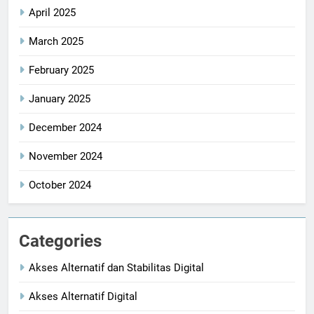
April 2025
March 2025
February 2025
January 2025
December 2024
November 2024
October 2024
Categories
Akses Alternatif dan Stabilitas Digital
Akses Alternatif Digital