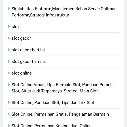
Skalabilitas Platform,Manajemen Beban Server,Optimasi
Performa,Strategi Infrastruktur
slot
slot gacor
slot gacor hari ini
slot gacor hari ini.
slot online
Slot Online Aman, Tips Bermain Slot, Panduan Pemula
Slot, Situs Judi Terpercaya, Strategi Main Slot
Slot Online, Panduan Slot, Tips dan Trik Slot
Slot Online, Permainan Gratis, Pengalaman Bermain
Slot Online, Permainan Kasino, Judi Online