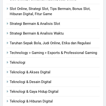
Slot Online, Strategi Slot, Tips Bermain, Bonus Slot,
Hiburan Digital, Fitur Game
Strategi Bermain & Analisis Slot
Strategi Bermain & Analisis Waktu
Taruhan Sepak Bola, Judi Online, Etika dan Regulasi
Technology > Gaming > Esports & Professional Gaming
Teknologi
Teknologi & Akses Digital
Teknologi & Desain Digital
Teknologi & Gaya Hidup Digital
Teknologi & Hiburan Digital