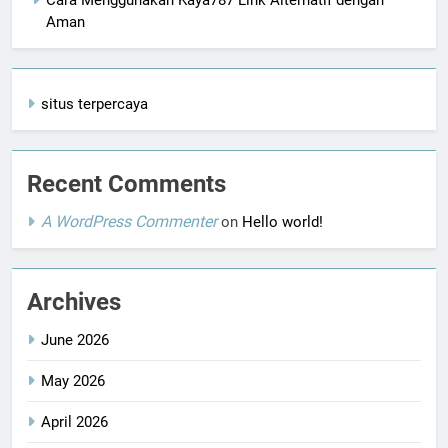
Cara Menggunakan Kaya787 Link Alternatif dengan
Aman
situs terpercaya
Recent Comments
A WordPress Commenter
on
Hello world!
Archives
June 2026
May 2026
April 2026