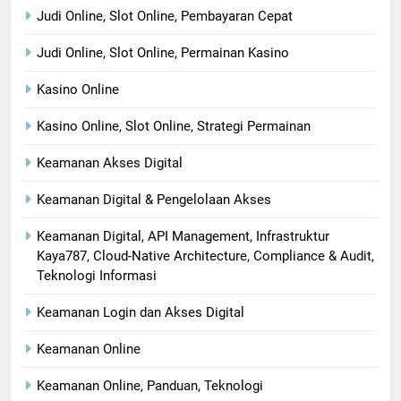
Judi Online, Slot Online, Pembayaran Cepat
Judi Online, Slot Online, Permainan Kasino
Kasino Online
Kasino Online, Slot Online, Strategi Permainan
Keamanan Akses Digital
Keamanan Digital & Pengelolaan Akses
Keamanan Digital, API Management, Infrastruktur
Kaya787, Cloud-Native Architecture, Compliance & Audit,
Teknologi Informasi
Keamanan Login dan Akses Digital
Keamanan Online
Keamanan Online, Panduan, Teknologi