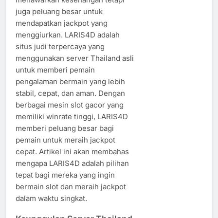
juga peluang besar untuk
mendapatkan jackpot yang
menggiurkan. LARIS4D adalah
situs judi terpercaya yang
menggunakan server Thailand asli
untuk memberi pemain
pengalaman bermain yang lebih
stabil, cepat, dan aman. Dengan
berbagai mesin slot gacor yang
memiliki winrate tinggi, LARIS4D
memberi peluang besar bagi
pemain untuk meraih jackpot
cepat. Artikel ini akan membahas
mengapa LARIS4D adalah pilihan
tepat bagi mereka yang ingin
bermain slot dan meraih jackpot
dalam waktu singkat.