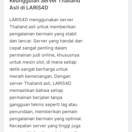
Keunggulan Server Thailand
Asli di LARIS4D
LARIS4D menggunakan server
Thailand asli untuk memberikan
pengalaman bermain yang stabil
dan lancar. Server yang handal dan
cepat sangat penting dalam
permainan judi online, khususnya
untuk mesin slot, di mana setiap
detik sangat berharga untuk
meraih kemenangan. Dengan
server Thailand asli, LARIS4D
memastikan bahwa setiap
permainan berjalan tanpa
gangguan teknis seperti lag atau
penundaan, memberikan pemain
pengalaman bermain yang optimal.
Kecepatan server yang tinggi juga