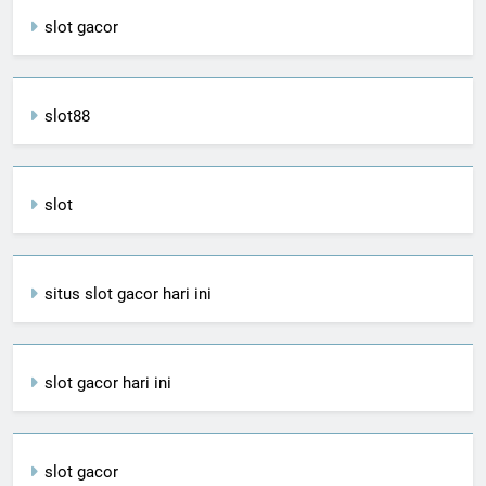
slot gacor
slot88
slot
situs slot gacor hari ini
slot gacor hari ini
slot gacor