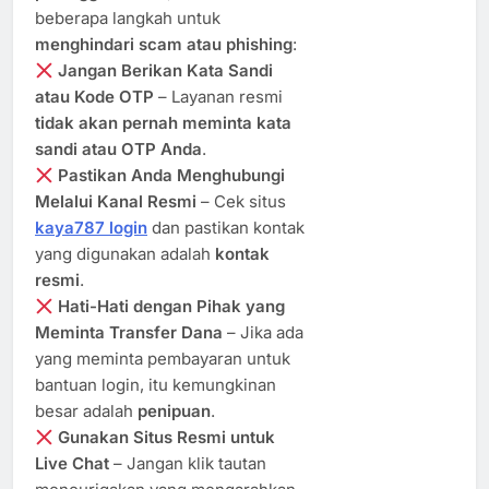
beberapa langkah untuk
menghindari scam atau phishing
:
Jangan Berikan Kata Sandi
atau Kode OTP
– Layanan resmi
tidak akan pernah meminta kata
sandi atau OTP Anda
.
Pastikan Anda Menghubungi
Melalui Kanal Resmi
– Cek situs
kaya787 login
dan pastikan kontak
yang digunakan adalah
kontak
resmi
.
Hati-Hati dengan Pihak yang
Meminta Transfer Dana
– Jika ada
yang meminta pembayaran untuk
bantuan login, itu kemungkinan
besar adalah
penipuan
.
Gunakan Situs Resmi untuk
Live Chat
– Jangan klik tautan