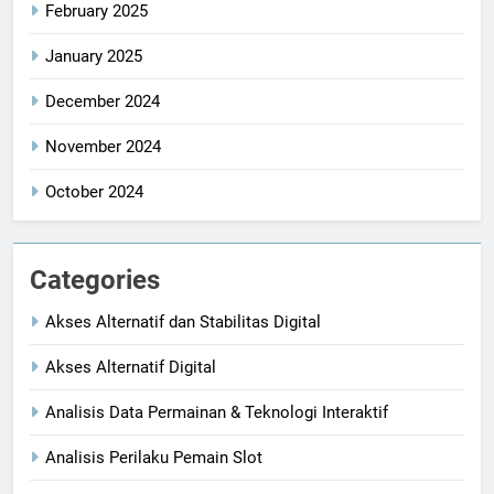
February 2025
January 2025
December 2024
November 2024
October 2024
Categories
Akses Alternatif dan Stabilitas Digital
Akses Alternatif Digital
Analisis Data Permainan & Teknologi Interaktif
Analisis Perilaku Pemain Slot