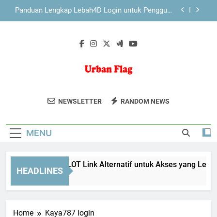
Skip
Daftar Edwinslot Lewat HP dengan Proses yang
to
Lebih Cepat dan Aman
content
Daftar Lebah4D Lewat HP dengan Langkah yang
Lebih Efisien
Panduan EDWINSLOT Link Alternatif untuk Akses
yang Lebih Lancar
Panduan Lengkap Lebah4D Login untuk Pengguna
Baru yang Ingin Akses Lebih Aman dan Terarah
Urban Flag
Dukung Gerakan Sosial Dan Lingkungan
Daftar Edwinslot Lewat HP dengan Proses yang
NEWSLETTER
RANDOM NEWS
Lebih Cepat dan Aman
Bersama Urban Flag. Untuk Perubahan
Daftar Lebah4D Lewat HP dengan Langkah yang
Positif Di Sekitar Kita.
Lebih Efisien
MENU
nduan EDWINSLOT Link Alternatif untuk Akses yang Lebih Lan
HEADLINES
onth Ago
Home
Kaya787 login