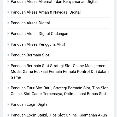
Panduan Akses Alternatif dan Kenyamanan Digital
Panduan Akses Aman & Navigasi Digital
Panduan Akses Digital
Panduan Akses Digital Cadangan
Panduan Akses Pengguna Aktif
Panduan Bermain Slot
Panduan Bermain Slot Strategi Slot Online Manajemen
Modal Game Edukasi Pemain Pemula Kontrol Diri dalam
Game
Panduan Fitur Slot Baru, Strategi Bermain Slot, Tips Slot
Online, Slot Gacor Terpercaya, Optimalisasi Bonus Slot
Panduan Login Digital
Panduan Login Stabil, Tips Slot Online, Keamanan Akun