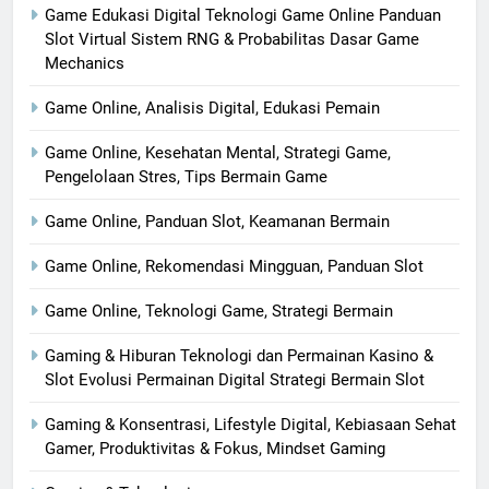
Game Edukasi Digital Teknologi Game Online Panduan
Slot Virtual Sistem RNG & Probabilitas Dasar Game
Mechanics
Game Online, Analisis Digital, Edukasi Pemain
Game Online, Kesehatan Mental, Strategi Game,
Pengelolaan Stres, Tips Bermain Game
Game Online, Panduan Slot, Keamanan Bermain
Game Online, Rekomendasi Mingguan, Panduan Slot
Game Online, Teknologi Game, Strategi Bermain
Gaming & Hiburan Teknologi dan Permainan Kasino &
Slot Evolusi Permainan Digital Strategi Bermain Slot
Gaming & Konsentrasi, Lifestyle Digital, Kebiasaan Sehat
Gamer, Produktivitas & Fokus, Mindset Gaming