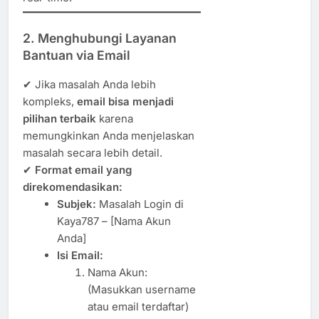
2. Menghubungi Layanan
Bantuan via Email
✔ Jika masalah Anda lebih
kompleks,
email bisa menjadi
pilihan terbaik
karena
memungkinkan Anda menjelaskan
masalah secara lebih detail.
✔
Format email yang
direkomendasikan:
Subjek:
Masalah Login di
Kaya787 – [Nama Akun
Anda]
Isi Email:
Nama Akun:
(Masukkan username
atau email terdaftar)