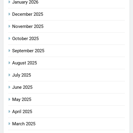
January 2026
December 2025
November 2025
October 2025
September 2025
August 2025
July 2025
June 2025
May 2025
April 2025
March 2025