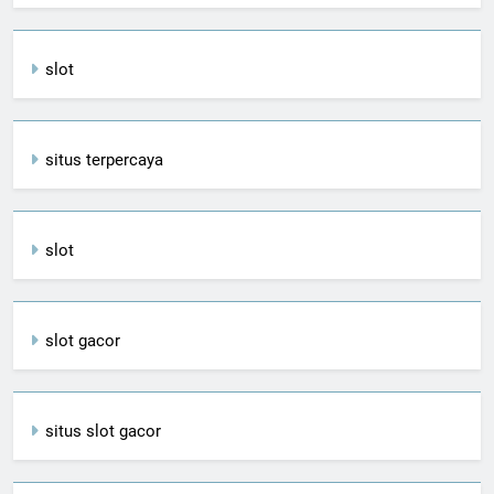
slot
situs terpercaya
slot
slot gacor
situs slot gacor