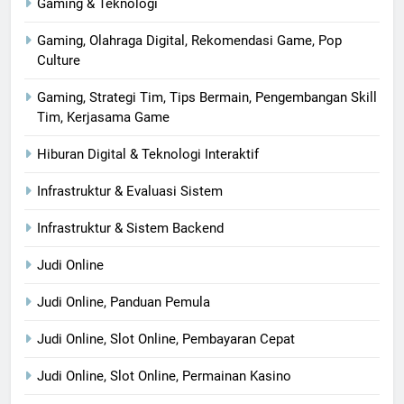
Gaming & Teknologi
Gaming, Olahraga Digital, Rekomendasi Game, Pop
Culture
Gaming, Strategi Tim, Tips Bermain, Pengembangan Skill
Tim, Kerjasama Game
Hiburan Digital & Teknologi Interaktif
Infrastruktur & Evaluasi Sistem
Infrastruktur & Sistem Backend
Judi Online
Judi Online, Panduan Pemula
Judi Online, Slot Online, Pembayaran Cepat
Judi Online, Slot Online, Permainan Kasino