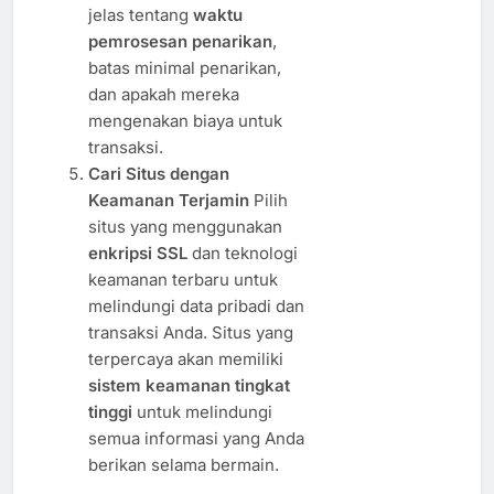
jelas tentang
waktu
pemrosesan penarikan
,
batas minimal penarikan,
dan apakah mereka
mengenakan biaya untuk
transaksi.
Cari Situs dengan
Keamanan Terjamin
Pilih
situs yang menggunakan
enkripsi SSL
dan teknologi
keamanan terbaru untuk
melindungi data pribadi dan
transaksi Anda. Situs yang
terpercaya akan memiliki
sistem keamanan tingkat
tinggi
untuk melindungi
semua informasi yang Anda
berikan selama bermain.