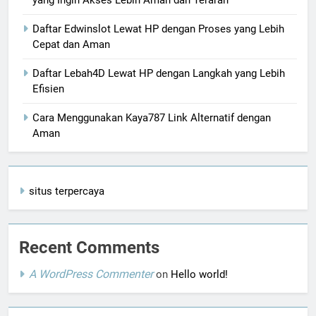
yang Ingin Akses Lebih Aman dan Terarah
Daftar Edwinslot Lewat HP dengan Proses yang Lebih
Cepat dan Aman
Daftar Lebah4D Lewat HP dengan Langkah yang Lebih
Efisien
Cara Menggunakan Kaya787 Link Alternatif dengan
Aman
situs terpercaya
Recent Comments
A WordPress Commenter
on
Hello world!