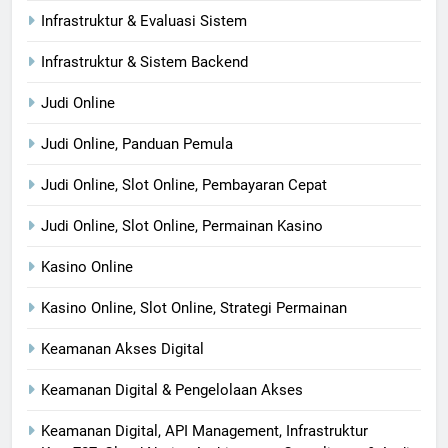
Infrastruktur & Evaluasi Sistem
Infrastruktur & Sistem Backend
Judi Online
Judi Online, Panduan Pemula
Judi Online, Slot Online, Pembayaran Cepat
Judi Online, Slot Online, Permainan Kasino
Kasino Online
Kasino Online, Slot Online, Strategi Permainan
Keamanan Akses Digital
Keamanan Digital & Pengelolaan Akses
Keamanan Digital, API Management, Infrastruktur