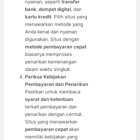
nyaman, seperti
transfer
bank
,
dompet digital
, dan
kartu kredit
. Pilih situs yang
menawarkan metode yang
Anda kenal dan nyaman
digunakan. Situs dengan
metode pembayaran cepat
biasanya memproses
penarikan kemenangan
dalam waktu singkat.
Periksa Kebijakan
Pembayaran dan Penarikan
Pastikan untuk membaca
syarat dan ketentuan
terkait pembayaran dan
penarikan dengan cermat.
Situs yang menawarkan
pembayaran cepat
akan
memiliki kebijakan yang