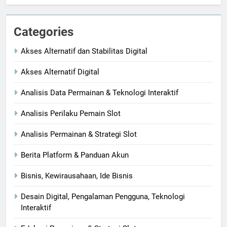
Categories
Akses Alternatif dan Stabilitas Digital
Akses Alternatif Digital
Analisis Data Permainan & Teknologi Interaktif
Analisis Perilaku Pemain Slot
Analisis Permainan & Strategi Slot
Berita Platform & Panduan Akun
Bisnis, Kewirausahaan, Ide Bisnis
Desain Digital, Pengalaman Pengguna, Teknologi
Interaktif