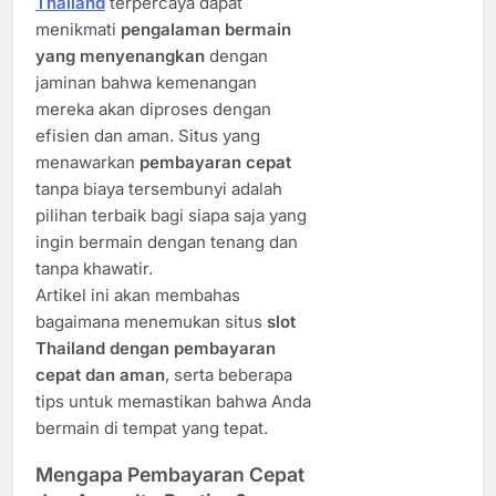
Thailand
terpercaya dapat
menikmati
pengalaman bermain
yang menyenangkan
dengan
jaminan bahwa kemenangan
mereka akan diproses dengan
efisien dan aman. Situs yang
menawarkan
pembayaran cepat
tanpa biaya tersembunyi adalah
pilihan terbaik bagi siapa saja yang
ingin bermain dengan tenang dan
tanpa khawatir.
Artikel ini akan membahas
bagaimana menemukan situs
slot
Thailand dengan pembayaran
cepat dan aman
, serta beberapa
tips untuk memastikan bahwa Anda
bermain di tempat yang tepat.
Mengapa Pembayaran Cepat