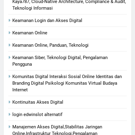
Kaya787, Cloud-Native Architecture, Compliance & Audit,
Teknologi Informasi
Keamanan Login dan Akses Digital
Keamanan Online
Keamanan Online, Panduan, Teknologi
Keamanan Siber, Teknologi Digital, Pengalaman
Pengguna
Komunitas Digital Interaksi Sosial Online Identitas dan
Branding Digital Psikologi Komunitas Virtual Budaya
Internet
Kontinuitas Akses Digital
login edwinslot alternatif
Manajemen Akses Digital,Stabilitas Jaringan
Online,Infrastruktur Teknologi,Pengalaman