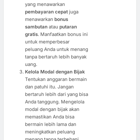
yang menawarkan
pembayaran cepat
juga
menawarkan
bonus
sambutan
atau
putaran
gratis
. Manfaatkan bonus ini
untuk memperbesar
peluang Anda untuk menang
tanpa bertaruh lebih banyak
uang.
Kelola Modal dengan Bijak
Tentukan anggaran bermain
dan patuhi itu. Jangan
bertaruh lebih dari yang bisa
Anda tanggung. Mengelola
modal dengan bijak akan
memastikan Anda bisa
bermain lebih lama dan
meningkatkan peluang
menang tanpa terbebani