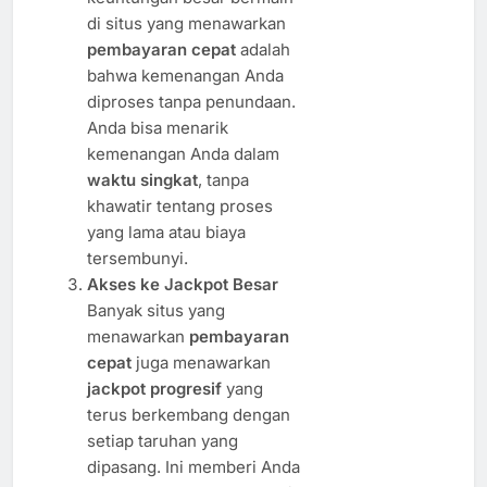
di situs yang menawarkan
pembayaran cepat
adalah
bahwa kemenangan Anda
diproses tanpa penundaan.
Anda bisa menarik
kemenangan Anda dalam
waktu singkat
, tanpa
khawatir tentang proses
yang lama atau biaya
tersembunyi.
Akses ke Jackpot Besar
Banyak situs yang
menawarkan
pembayaran
cepat
juga menawarkan
jackpot progresif
yang
terus berkembang dengan
setiap taruhan yang
dipasang. Ini memberi Anda