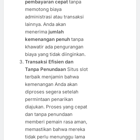
pembayaran cepat
tanpa
memotong biaya
administrasi atau transaksi
lainnya. Anda akan
menerima
jumlah
kemenangan penuh
tanpa
khawatir ada pengurangan
biaya yang tidak diinginkan.
Transaksi Efisien dan
Tanpa Penundaan
Situs slot
terbaik menjamin bahwa
kemenangan Anda akan
diproses segera setelah
permintaan penarikan
diajukan. Proses yang cepat
dan tanpa penundaan
memberi pemain rasa aman,
memastikan bahwa mereka
tidak perlu menunggu lama