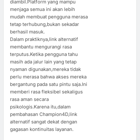
diambil.Platform yang mampu
menjaga semua ini akan lebih
mudah membuat pengguna merasa
tetap terhubung,bukan sekadar
berhasil masuk.
Dalam praktiknya,link alternatif
membantu mengurangi rasa
terputus.Ketika pengguna tahu
masih ada jalur lain yang tetap
nyaman digunakan,mereka tidak
perlu merasa bahwa akses mereka
bergantung pada satu pintu saja.Ini
memberi rasa fleksibel sekaligus
rasa aman secara
psikologis.Karena itu,dalam
pembahasan Champion4D,link
alternatif sangat dekat dengan
gagasan kontinuitas layanan.