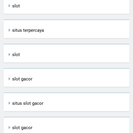
slot
situs terpercaya
slot
slot gacor
situs slot gacor
slot gacor