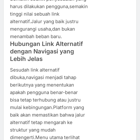
harus dilakukan pengguna,semakin
tinggi nilai sebuah link
alternatif.Jalur yang baik justru
mengurangi usaha,dan bukan
menambah beban baru.
Hubungan Link Alternatif
dengan Navigasi yang
Lebih Jelas
Sesudah link alternatif
dibuka,navigasi menjadi tahap
berikutnya yang menentukan
apakah pengguna benar-benar
bisa tetap terhubung atau justru
mulai kebingungan.Platform yang
baik akan memastikan bahwa jalur
alternatif tetap mengarah ke
struktur yang mudah
dimengerti.Menu utama terlihat