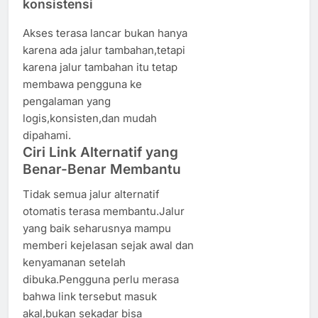
konsistensi
Akses terasa lancar bukan hanya
karena ada jalur tambahan,tetapi
karena jalur tambahan itu tetap
membawa pengguna ke
pengalaman yang
logis,konsisten,dan mudah
dipahami.
Ciri Link Alternatif yang
Benar-Benar Membantu
Tidak semua jalur alternatif
otomatis terasa membantu.Jalur
yang baik seharusnya mampu
memberi kejelasan sejak awal dan
kenyamanan setelah
dibuka.Pengguna perlu merasa
bahwa link tersebut masuk
akal,bukan sekadar bisa