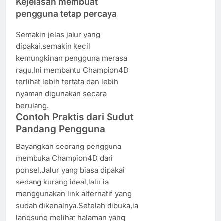
Kejelasan membuat
pengguna tetap percaya
Semakin jelas jalur yang
dipakai,semakin kecil
kemungkinan pengguna merasa
ragu.Ini membantu Champion4D
terlihat lebih tertata dan lebih
nyaman digunakan secara
berulang.
Contoh Praktis dari Sudut
Pandang Pengguna
Bayangkan seorang pengguna
membuka Champion4D dari
ponsel.Jalur yang biasa dipakai
sedang kurang ideal,lalu ia
menggunakan link alternatif yang
sudah dikenalnya.Setelah dibuka,ia
langsung melihat halaman yang