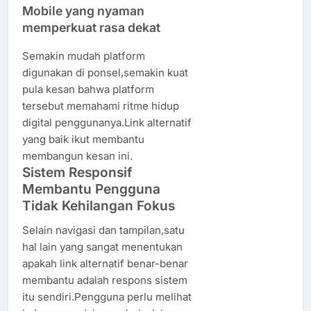
Mobile yang nyaman
memperkuat rasa dekat
Semakin mudah platform
digunakan di ponsel,semakin kuat
pula kesan bahwa platform
tersebut memahami ritme hidup
digital penggunanya.Link alternatif
yang baik ikut membantu
membangun kesan ini.
Sistem Responsif
Membantu Pengguna
Tidak Kehilangan Fokus
Selain navigasi dan tampilan,satu
hal lain yang sangat menentukan
apakah link alternatif benar-benar
membantu adalah respons sistem
itu sendiri.Pengguna perlu melihat