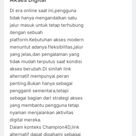
Di era online saat ini,pengguna
tidak hanya mengandalkan satu
jalur masuk untuk tetap terhubung
dengan sebuah
platform.Kebutuhan akses modern
menuntut adanya fleksibilitas,jalur
yang jelas,dan pengalaman yang
tidak mudah terputus saat kondisi
akses berubah.Di sinilah link
alternatif mempunyai peran
penting.Bukan hanya sebagai
pengganti sementara,tetapi
sebagai bagian dari strategi akses
yang membantu pengguna tetap
nyaman menjalankan aktivitas
digital mereka.
Dalam konteks Champion4D,link
alternatif dapat dipahami sebagai