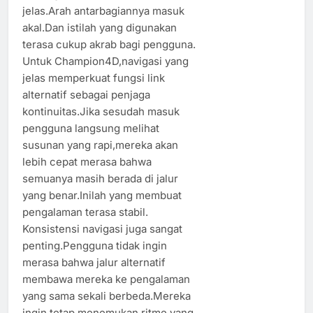
jelas.Arah antarbagiannya masuk
akal.Dan istilah yang digunakan
terasa cukup akrab bagi pengguna.
Untuk Champion4D,navigasi yang
jelas memperkuat fungsi link
alternatif sebagai penjaga
kontinuitas.Jika sesudah masuk
pengguna langsung melihat
susunan yang rapi,mereka akan
lebih cepat merasa bahwa
semuanya masih berada di jalur
yang benar.Inilah yang membuat
pengalaman terasa stabil.
Konsistensi navigasi juga sangat
penting.Pengguna tidak ingin
merasa bahwa jalur alternatif
membawa mereka ke pengalaman
yang sama sekali berbeda.Mereka
ingin tetap menemukan ritme yang