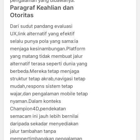
pengalaman yang dibawanya.
Paragraf Keahlian dan
Otoritas
Dari sudut pandang evaluasi
UX,link alternatif yang efektif
selalu punya pola yang sama:ia
menjaga kesinambungan.Platform
yang matang tidak membuat jalur
alternatif terasa seperti dunia yang
berbeda.Mereka tetap menjaga
struktur tetap akrab,navigasi tetap
mudah,respons sistem tetap
wajar,dan pengalaman mobile tetap
nyaman.Dalam konteks
Champion4D,pendekatan
semacam ini jauh lebih bernilai
daripada sekadar menyediakan
jalur tambahan tanpa
mempertimbangkan pengalaman