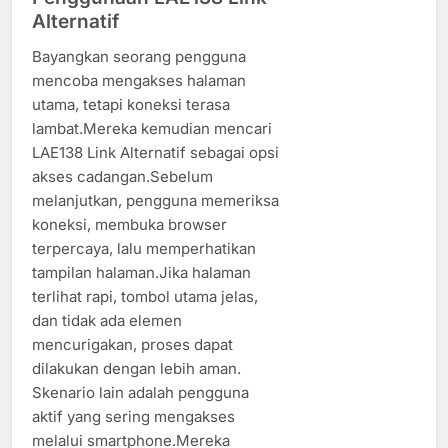
Alternatif
Bayangkan seorang pengguna
mencoba mengakses halaman
utama, tetapi koneksi terasa
lambat.Mereka kemudian mencari
LAE138 Link Alternatif sebagai opsi
akses cadangan.Sebelum
melanjutkan, pengguna memeriksa
koneksi, membuka browser
terpercaya, lalu memperhatikan
tampilan halaman.Jika halaman
terlihat rapi, tombol utama jelas,
dan tidak ada elemen
mencurigakan, proses dapat
dilakukan dengan lebih aman.
Skenario lain adalah pengguna
aktif yang sering mengakses
melalui smartphone.Mereka