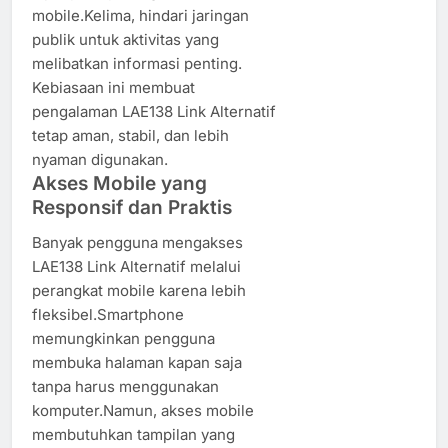
mobile.Kelima, hindari jaringan
publik untuk aktivitas yang
melibatkan informasi penting.
Kebiasaan ini membuat
pengalaman LAE138 Link Alternatif
tetap aman, stabil, dan lebih
nyaman digunakan.
Akses Mobile yang
Responsif dan Praktis
Banyak pengguna mengakses
LAE138 Link Alternatif melalui
perangkat mobile karena lebih
fleksibel.Smartphone
memungkinkan pengguna
membuka halaman kapan saja
tanpa harus menggunakan
komputer.Namun, akses mobile
membutuhkan tampilan yang