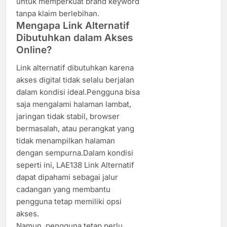
untuk memperkuat brand keyword
tanpa klaim berlebihan.
Mengapa Link Alternatif
Dibutuhkan dalam Akses
Online?
Link alternatif dibutuhkan karena
akses digital tidak selalu berjalan
dalam kondisi ideal.Pengguna bisa
saja mengalami halaman lambat,
jaringan tidak stabil, browser
bermasalah, atau perangkat yang
tidak menampilkan halaman
dengan sempurna.Dalam kondisi
seperti ini, LAE138 Link Alternatif
dapat dipahami sebagai jalur
cadangan yang membantu
pengguna tetap memiliki opsi
akses.
Namun, pengguna tetap perlu