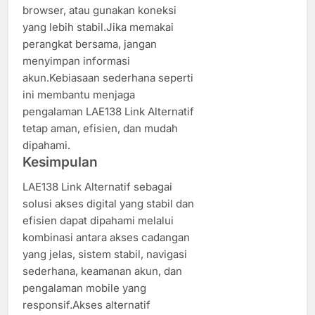
browser, atau gunakan koneksi
yang lebih stabil.Jika memakai
perangkat bersama, jangan
menyimpan informasi
akun.Kebiasaan sederhana seperti
ini membantu menjaga
pengalaman LAE138 Link Alternatif
tetap aman, efisien, dan mudah
dipahami.
Kesimpulan
LAE138 Link Alternatif sebagai
solusi akses digital yang stabil dan
efisien dapat dipahami melalui
kombinasi antara akses cadangan
yang jelas, sistem stabil, navigasi
sederhana, keamanan akun, dan
pengalaman mobile yang
responsif.Akses alternatif