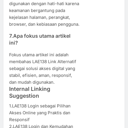
digunakan dengan hati-hati karena
keamanan bergantung pada
kejelasan halaman, perangkat,
browser, dan kebiasaan pengguna.
7.Apa fokus utama artikel
ini?
Fokus utama artikel ini adalah
membahas LAE138 Link Alternatif
sebagai solusi akses digital yang
stabil, efisien, aman, responsif,
dan mudah digunakan.
Internal Linking
Suggestion
1.LAE138 Login sebagai Pilihan
Akses Online yang Praktis dan
Responsif
2.LAE138 Login dan Kemudahan