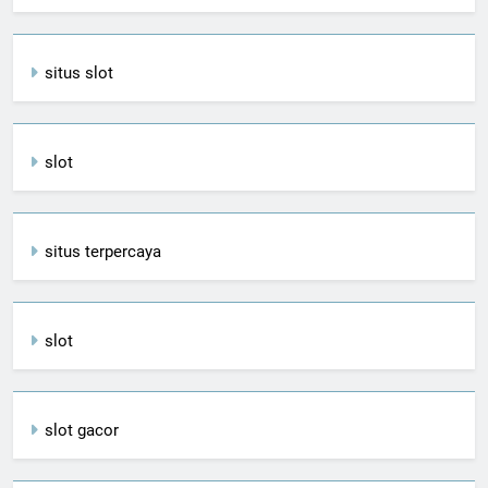
situs slot
slot
situs terpercaya
slot
slot gacor