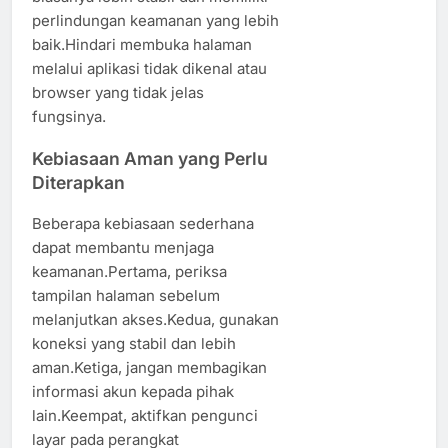
perlindungan keamanan yang lebih
baik.Hindari membuka halaman
melalui aplikasi tidak dikenal atau
browser yang tidak jelas
fungsinya.
Kebiasaan Aman yang Perlu
Diterapkan
Beberapa kebiasaan sederhana
dapat membantu menjaga
keamanan.Pertama, periksa
tampilan halaman sebelum
melanjutkan akses.Kedua, gunakan
koneksi yang stabil dan lebih
aman.Ketiga, jangan membagikan
informasi akun kepada pihak
lain.Keempat, aktifkan pengunci
layar pada perangkat