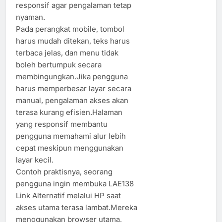
responsif agar pengalaman tetap
nyaman.
Pada perangkat mobile, tombol
harus mudah ditekan, teks harus
terbaca jelas, dan menu tidak
boleh bertumpuk secara
membingungkan.Jika pengguna
harus memperbesar layar secara
manual, pengalaman akses akan
terasa kurang efisien.Halaman
yang responsif membantu
pengguna memahami alur lebih
cepat meskipun menggunakan
layar kecil.
Contoh praktisnya, seorang
pengguna ingin membuka LAE138
Link Alternatif melalui HP saat
akses utama terasa lambat.Mereka
menggunakan browser utama,