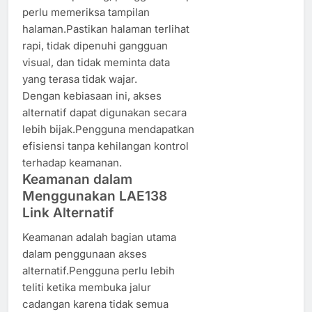
perlu memeriksa tampilan
halaman.Pastikan halaman terlihat
rapi, tidak dipenuhi gangguan
visual, dan tidak meminta data
yang terasa tidak wajar.
Dengan kebiasaan ini, akses
alternatif dapat digunakan secara
lebih bijak.Pengguna mendapatkan
efisiensi tanpa kehilangan kontrol
terhadap keamanan.
Keamanan dalam
Menggunakan LAE138
Link Alternatif
Keamanan adalah bagian utama
dalam penggunaan akses
alternatif.Pengguna perlu lebih
teliti ketika membuka jalur
cadangan karena tidak semua