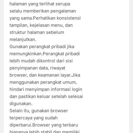
halaman yang terlihat serupa
selalu memberikan pengalaman
yang sama.Perhatikan konsistensi
tampilan, kejelasan menu, dan
struktur halaman sebelum
melanjutkan.
Gunakan perangkat pribadi jika
memungkinkan.Perangkat pribadi
lebih mudah dikontrol dari sisi
penyimpanan data, riwayat
browser, dan keamanan layar.Jika
menggunakan perangkat umum,
hindari menyimpan informasi login
dan pastikan keluar setelah selesai
digunakan.
Selain itu, gunakan browser
terpercaya yang sudah
diperbarui.Browser yang terbaru
biasanya lebih stabil dan memiliki