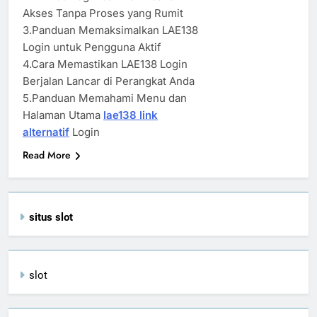
Akses Tanpa Proses yang Rumit
3.Panduan Memaksimalkan LAE138
Login untuk Pengguna Aktif
4.Cara Memastikan LAE138 Login
Berjalan Lancar di Perangkat Anda
5.Panduan Memahami Menu dan
Halaman Utama
lae138 link
alternatif
Login
Read More
situs slot
slot