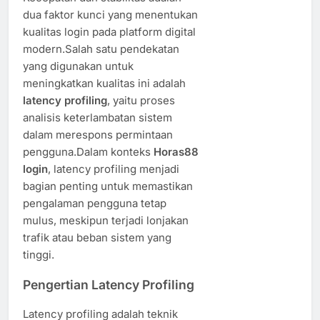
dua faktor kunci yang menentukan
kualitas login pada platform digital
modern.Salah satu pendekatan
yang digunakan untuk
meningkatkan kualitas ini adalah
latency profiling
, yaitu proses
analisis keterlambatan sistem
dalam merespons permintaan
pengguna.Dalam konteks
Horas88
login
, latency profiling menjadi
bagian penting untuk memastikan
pengalaman pengguna tetap
mulus, meskipun terjadi lonjakan
trafik atau beban sistem yang
tinggi.
Pengertian Latency Profiling
Latency profiling adalah teknik