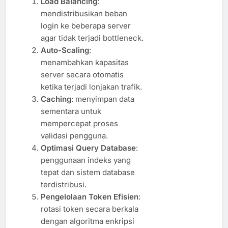
Load Balancing
:
mendistribusikan beban
login ke beberapa server
agar tidak terjadi bottleneck.
Auto-Scaling
:
menambahkan kapasitas
server secara otomatis
ketika terjadi lonjakan trafik.
Caching
: menyimpan data
sementara untuk
mempercepat proses
validasi pengguna.
Optimasi Query Database
:
penggunaan indeks yang
tepat dan sistem database
terdistribusi.
Pengelolaan Token Efisien
:
rotasi token secara berkala
dengan algoritma enkripsi