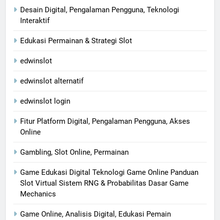
Desain Digital, Pengalaman Pengguna, Teknologi
Interaktif
Edukasi Permainan & Strategi Slot
edwinslot
edwinslot alternatif
edwinslot login
Fitur Platform Digital, Pengalaman Pengguna, Akses
Online
Gambling, Slot Online, Permainan
Game Edukasi Digital Teknologi Game Online Panduan
Slot Virtual Sistem RNG & Probabilitas Dasar Game
Mechanics
Game Online, Analisis Digital, Edukasi Pemain