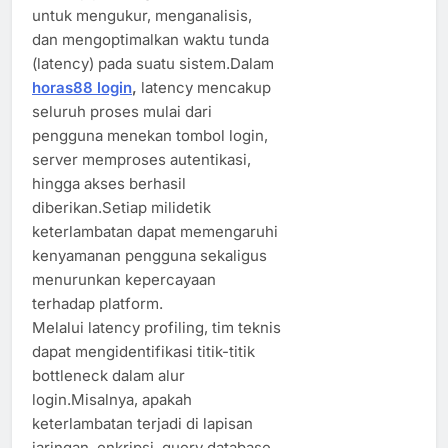
untuk mengukur, menganalisis,
dan mengoptimalkan waktu tunda
(latency) pada suatu sistem.Dalam
horas88 login
,
latency mencakup
seluruh proses mulai dari
pengguna menekan tombol login,
server memproses autentikasi,
hingga akses berhasil
diberikan.Setiap milidetik
keterlambatan dapat memengaruhi
kenyamanan pengguna sekaligus
menurunkan kepercayaan
terhadap platform.
Melalui latency profiling, tim teknis
dapat mengidentifikasi titik-titik
bottleneck dalam alur
login.Misalnya, apakah
keterlambatan terjadi di lapisan
jaringan, enkripsi, query database,