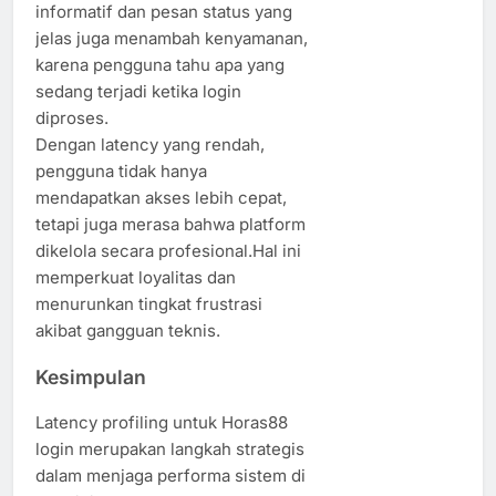
informatif dan pesan status yang
jelas juga menambah kenyamanan,
karena pengguna tahu apa yang
sedang terjadi ketika login
diproses.
Dengan latency yang rendah,
pengguna tidak hanya
mendapatkan akses lebih cepat,
tetapi juga merasa bahwa platform
dikelola secara profesional.Hal ini
memperkuat loyalitas dan
menurunkan tingkat frustrasi
akibat gangguan teknis.
Kesimpulan
Latency profiling untuk Horas88
login merupakan langkah strategis
dalam menjaga performa sistem di