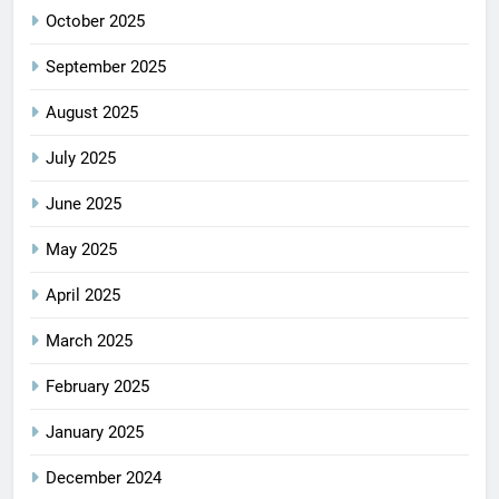
October 2025
September 2025
August 2025
July 2025
June 2025
May 2025
April 2025
March 2025
February 2025
January 2025
December 2024