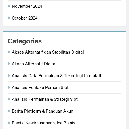
November 2024
October 2024
Categories
Akses Alternatif dan Stabilitas Digital
Akses Alternatif Digital
Analisis Data Permainan & Teknologi Interaktif
Analisis Perilaku Pemain Slot
Analisis Permainan & Strategi Slot
Berita Platform & Panduan Akun
Bisnis, Kewirausahaan, Ide Bisnis