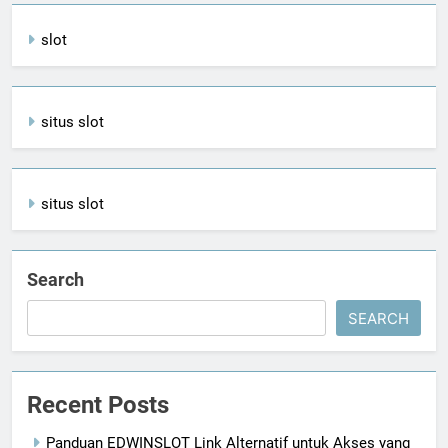
slot
situs slot
situs slot
Search
SEARCH
Recent Posts
Panduan EDWINSLOT Link Alternatif untuk Akses yang