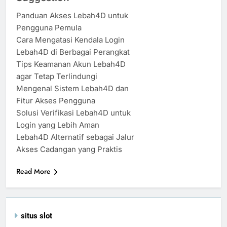
Panduan Akses Lebah4D untuk
Pengguna Pemula
Cara Mengatasi Kendala Login
Lebah4D di Berbagai Perangkat
Tips Keamanan Akun Lebah4D
agar Tetap Terlindungi
Mengenal Sistem Lebah4D dan
Fitur Akses Pengguna
Solusi Verifikasi Lebah4D untuk
Login yang Lebih Aman
Lebah4D Alternatif sebagai Jalur
Akses Cadangan yang Praktis
Read More
situs slot