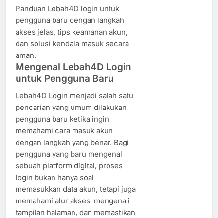
Panduan Lebah4D login untuk
pengguna baru dengan langkah
akses jelas, tips keamanan akun,
dan solusi kendala masuk secara
aman.
Mengenal Lebah4D Login
untuk Pengguna Baru
Lebah4D Login menjadi salah satu
pencarian yang umum dilakukan
pengguna baru ketika ingin
memahami cara masuk akun
dengan langkah yang benar. Bagi
pengguna yang baru mengenal
sebuah platform digital, proses
login bukan hanya soal
memasukkan data akun, tetapi juga
memahami alur akses, mengenali
tampilan halaman, dan memastikan