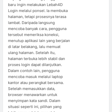
baru ingin melakukan Lebah4D
Login melalui ponsel. Ia membuka
halaman, tetapi prosesnya terasa
lambat. Daripada langsung
mencoba banyak cara, pengguna
tersebut memeriksa koneksi,
menutup aplikasi lain yang berjalan
di latar belakang, lalu memuat
ulang halaman. Setelah itu,
halaman terbuka lebih stabil dan
proses login dapat dilanjutkan.
Dalam contoh lain, pengguna
mencoba masuk melalui laptop
kantor atau perangkat bersama.
Setelah memasukkan data,
browser menawarkan untuk
menyimpan kata sandi. Dalam
situasi seperti ini, pilihan yang