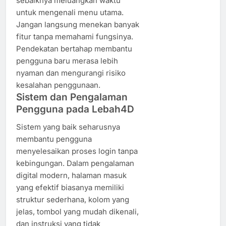
sebaiknya meluangkan waktu
untuk mengenali menu utama.
Jangan langsung menekan banyak
fitur tanpa memahami fungsinya.
Pendekatan bertahap membantu
pengguna baru merasa lebih
nyaman dan mengurangi risiko
kesalahan penggunaan.
Sistem dan Pengalaman
Pengguna pada Lebah4D
Sistem yang baik seharusnya
membantu pengguna
menyelesaikan proses login tanpa
kebingungan. Dalam pengalaman
digital modern, halaman masuk
yang efektif biasanya memiliki
struktur sederhana, kolom yang
jelas, tombol yang mudah dikenali,
dan instruksi yang tidak