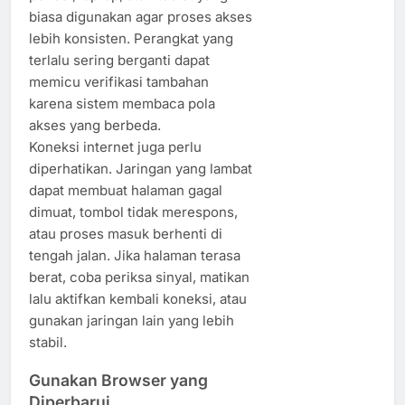
biasa digunakan agar proses akses
lebih konsisten. Perangkat yang
terlalu sering berganti dapat
memicu verifikasi tambahan
karena sistem membaca pola
akses yang berbeda.
Koneksi internet juga perlu
diperhatikan. Jaringan yang lambat
dapat membuat halaman gagal
dimuat, tombol tidak merespons,
atau proses masuk berhenti di
tengah jalan. Jika halaman terasa
berat, coba periksa sinyal, matikan
lalu aktifkan kembali koneksi, atau
gunakan jaringan lain yang lebih
stabil.
Gunakan Browser yang
Diperbarui