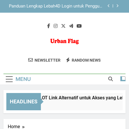
Skip
Daftar Edwinslot Lewat HP dengan Proses yang
to
Lebih Cepat dan Aman
content
Daftar Lebah4D Lewat HP dengan Langkah yang
Lebih Efisien
Panduan EDWINSLOT Link Alternatif untuk Akses
yang Lebih Lancar
Panduan Lengkap Lebah4D Login untuk Pengguna
Baru yang Ingin Akses Lebih Aman dan Terarah
Urban Flag
Dukung Gerakan Sosial Dan Lingkungan
Daftar Edwinslot Lewat HP dengan Proses yang
NEWSLETTER
RANDOM NEWS
Lebih Cepat dan Aman
Bersama Urban Flag. Untuk Perubahan
Daftar Lebah4D Lewat HP dengan Langkah yang
Positif Di Sekitar Kita.
Lebih Efisien
MENU
nduan EDWINSLOT Link Alternatif untuk Akses yang Lebih Lan
HEADLINES
Month Ago
Home