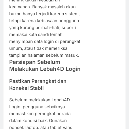
keamanan. Banyak masalah akun
bukan hanya terjadi karena sistem,
tetapi karena kebiasaan pengguna
yang kurang berhati-hati, seperti
memakai kata sandi lemah,
menyimpan data login di perangkat
umum, atau tidak memeriksa
tampilan halaman sebelum masuk.
Persiapan Sebelum
Melakukan Lebah4D Login
Pastikan Perangkat dan
Koneksi Stabil
Sebelum melakukan Lebah4D
Login, pengguna sebaiknya
memastikan perangkat berada
dalam kondisi baik. Gunakan
ponsel, laptop, atau tablet yang