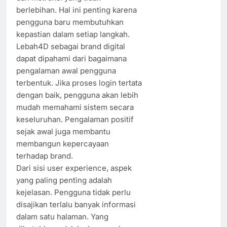
berlebihan. Hal ini penting karena
pengguna baru membutuhkan
kepastian dalam setiap langkah.
Lebah4D sebagai brand digital
dapat dipahami dari bagaimana
pengalaman awal pengguna
terbentuk. Jika proses login tertata
dengan baik, pengguna akan lebih
mudah memahami sistem secara
keseluruhan. Pengalaman positif
sejak awal juga membantu
membangun kepercayaan
terhadap brand.
Dari sisi user experience, aspek
yang paling penting adalah
kejelasan. Pengguna tidak perlu
disajikan terlalu banyak informasi
dalam satu halaman. Yang