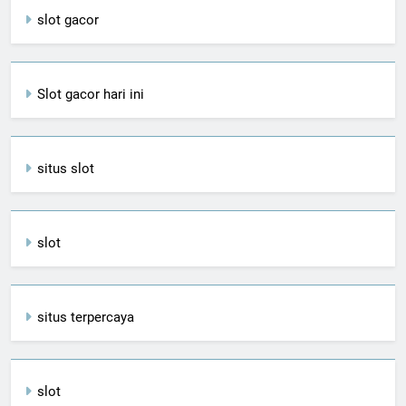
slot gacor
Slot gacor hari ini
situs slot
slot
situs terpercaya
slot