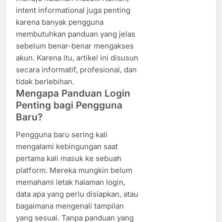
intent informational juga penting
karena banyak pengguna
membutuhkan panduan yang jelas
sebelum benar-benar mengakses
akun. Karena itu, artikel ini disusun
secara informatif, profesional, dan
tidak berlebihan.
Mengapa Panduan Login
Penting bagi Pengguna
Baru?
Pengguna baru sering kali
mengalami kebingungan saat
pertama kali masuk ke sebuah
platform. Mereka mungkin belum
memahami letak halaman login,
data apa yang perlu disiapkan, atau
bagaimana mengenali tampilan
yang sesuai. Tanpa panduan yang