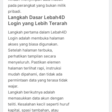
pada perangkat yang bukan milik
pribadi.
Langkah Dasar Lebah4D
Login yang Lebih Terarah
Langkah pertama dalam Lebah4D
Login adalah membuka halaman
akses yang biasa digunakan.
Setelah halaman terbuka,
perhatikan tampilan secara
menyeluruh. Pastikan elemen
halaman terlihat rapi, instruksi
mudah dipahami, dan tidak ada
permintaan data yang terasa tidak
wajar.
Langkah berikutnya adalah
memasukkan data akun dengan
teliti. Kesalahan kecil seperti huruf
kapital, spasi tambahan, atau