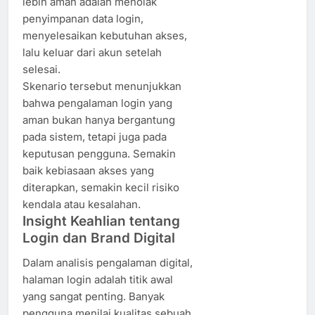
lebih aman adalah menolak
penyimpanan data login,
menyelesaikan kebutuhan akses,
lalu keluar dari akun setelah
selesai.
Skenario tersebut menunjukkan
bahwa pengalaman login yang
aman bukan hanya bergantung
pada sistem, tetapi juga pada
keputusan pengguna. Semakin
baik kebiasaan akses yang
diterapkan, semakin kecil risiko
kendala atau kesalahan.
Insight Keahlian tentang
Login dan Brand Digital
Dalam analisis pengalaman digital,
halaman login adalah titik awal
yang sangat penting. Banyak
pengguna menilai kualitas sebuah