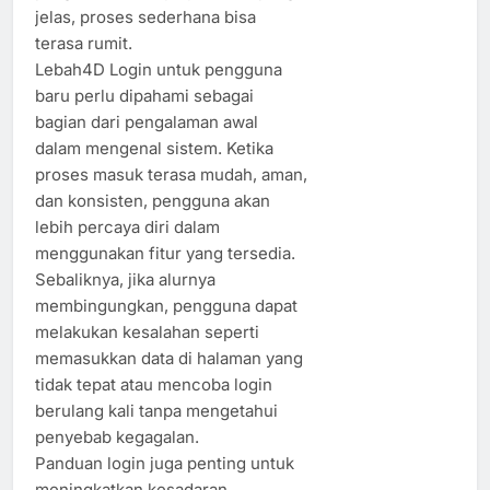
jelas, proses sederhana bisa
terasa rumit.
Lebah4D Login untuk pengguna
baru perlu dipahami sebagai
bagian dari pengalaman awal
dalam mengenal sistem. Ketika
proses masuk terasa mudah, aman,
dan konsisten, pengguna akan
lebih percaya diri dalam
menggunakan fitur yang tersedia.
Sebaliknya, jika alurnya
membingungkan, pengguna dapat
melakukan kesalahan seperti
memasukkan data di halaman yang
tidak tepat atau mencoba login
berulang kali tanpa mengetahui
penyebab kegagalan.
Panduan login juga penting untuk
meningkatkan kesadaran