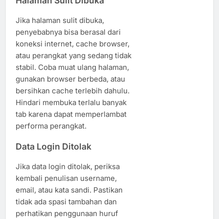
Halaman Sulit Dibuka
Jika halaman sulit dibuka,
penyebabnya bisa berasal dari
koneksi internet, cache browser,
atau perangkat yang sedang tidak
stabil. Coba muat ulang halaman,
gunakan browser berbeda, atau
bersihkan cache terlebih dahulu.
Hindari membuka terlalu banyak
tab karena dapat memperlambat
performa perangkat.
Data Login Ditolak
Jika data login ditolak, periksa
kembali penulisan username,
email, atau kata sandi. Pastikan
tidak ada spasi tambahan dan
perhatikan penggunaan huruf