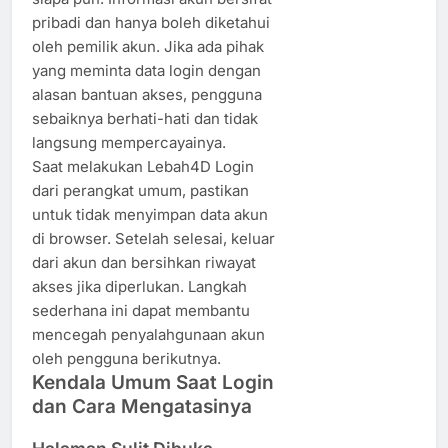
pribadi dan hanya boleh diketahui
oleh pemilik akun. Jika ada pihak
yang meminta data login dengan
alasan bantuan akses, pengguna
sebaiknya berhati-hati dan tidak
langsung mempercayainya.
Saat melakukan Lebah4D Login
dari perangkat umum, pastikan
untuk tidak menyimpan data akun
di browser. Setelah selesai, keluar
dari akun dan bersihkan riwayat
akses jika diperlukan. Langkah
sederhana ini dapat membantu
mencegah penyalahgunaan akun
oleh pengguna berikutnya.
Kendala Umum Saat Login
dan Cara Mengatasinya