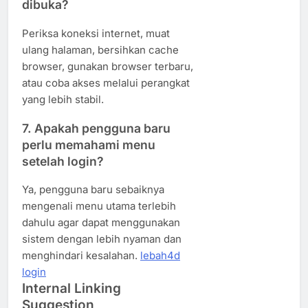
dibuka?
Periksa koneksi internet, muat
ulang halaman, bersihkan cache
browser, gunakan browser terbaru,
atau coba akses melalui perangkat
yang lebih stabil.
7. Apakah pengguna baru
perlu memahami menu
setelah login?
Ya, pengguna baru sebaiknya
mengenali menu utama terlebih
dahulu agar dapat menggunakan
sistem dengan lebih nyaman dan
menghindari kesalahan.
lebah4d
login
Internal Linking
Suggestion