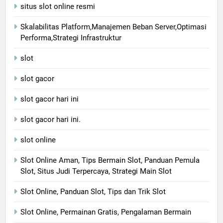
situs slot online resmi
Skalabilitas Platform,Manajemen Beban Server,Optimasi
Performa,Strategi Infrastruktur
slot
slot gacor
slot gacor hari ini
slot gacor hari ini.
slot online
Slot Online Aman, Tips Bermain Slot, Panduan Pemula
Slot, Situs Judi Terpercaya, Strategi Main Slot
Slot Online, Panduan Slot, Tips dan Trik Slot
Slot Online, Permainan Gratis, Pengalaman Bermain