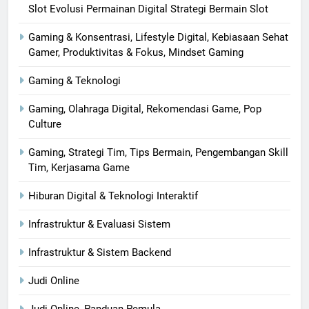
Slot Evolusi Permainan Digital Strategi Bermain Slot
Gaming & Konsentrasi, Lifestyle Digital, Kebiasaan Sehat
Gamer, Produktivitas & Fokus, Mindset Gaming
Gaming & Teknologi
Gaming, Olahraga Digital, Rekomendasi Game, Pop
Culture
Gaming, Strategi Tim, Tips Bermain, Pengembangan Skill
Tim, Kerjasama Game
Hiburan Digital & Teknologi Interaktif
Infrastruktur & Evaluasi Sistem
Infrastruktur & Sistem Backend
Judi Online
Judi Online, Panduan Pemula