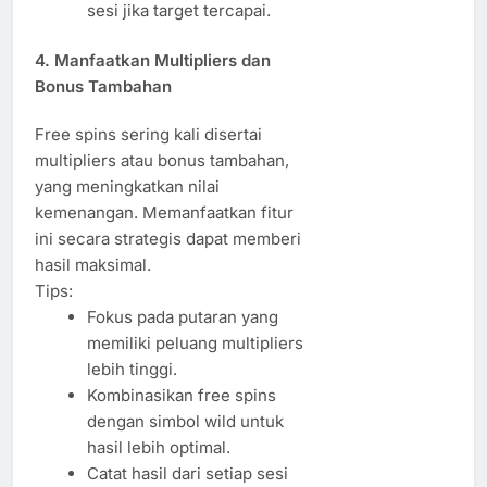
sesi jika target tercapai.
4. Manfaatkan Multipliers dan
Bonus Tambahan
Free spins sering kali disertai
multipliers atau bonus tambahan,
yang meningkatkan nilai
kemenangan. Memanfaatkan fitur
ini secara strategis dapat memberi
hasil maksimal.
Tips:
Fokus pada putaran yang
memiliki peluang multipliers
lebih tinggi.
Kombinasikan free spins
dengan simbol wild untuk
hasil lebih optimal.
Catat hasil dari setiap sesi