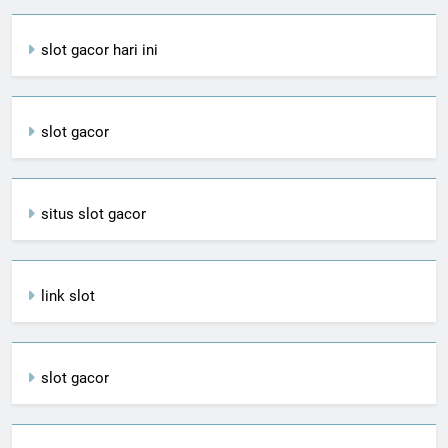
slot gacor hari ini
slot gacor
situs slot gacor
link slot
slot gacor