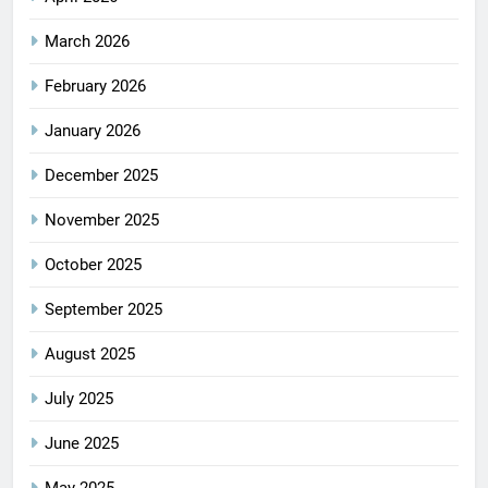
March 2026
February 2026
January 2026
December 2025
November 2025
October 2025
September 2025
August 2025
July 2025
June 2025
May 2025