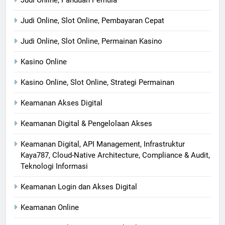
Judi Online, Slot Online, Pembayaran Cepat
Judi Online, Slot Online, Permainan Kasino
Kasino Online
Kasino Online, Slot Online, Strategi Permainan
Keamanan Akses Digital
Keamanan Digital & Pengelolaan Akses
Keamanan Digital, API Management, Infrastruktur
Kaya787, Cloud-Native Architecture, Compliance & Audit,
Teknologi Informasi
Keamanan Login dan Akses Digital
Keamanan Online