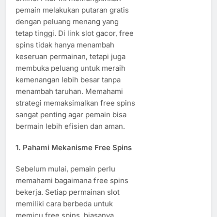
pemain melakukan putaran gratis
dengan peluang menang yang
tetap tinggi. Di link slot gacor, free
spins tidak hanya menambah
keseruan permainan, tetapi juga
membuka peluang untuk meraih
kemenangan lebih besar tanpa
menambah taruhan. Memahami
strategi memaksimalkan free spins
sangat penting agar pemain bisa
bermain lebih efisien dan aman.
1. Pahami Mekanisme Free Spins
Sebelum mulai, pemain perlu
memahami bagaimana free spins
bekerja. Setiap permainan slot
memiliki cara berbeda untuk
memicu free spins, biasanya